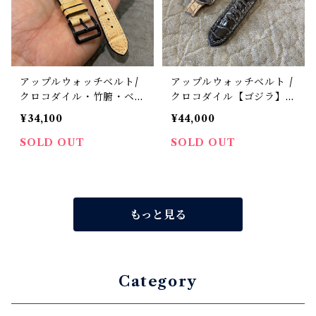
アップルウォッチベルト/
アップルウォッチベルト /
クロコダイル・竹腑・ベー
クロコダイル【ゴジラ】ダ
ジュ・フラット（For 42/
ークグレー・手縫い（For
¥34,100
¥44,000
44/45/46/49mm）時計バ
42/44/45/46/49mm）レ
ンド
ザーバンド
SOLD OUT
SOLD OUT
もっと見る
Category