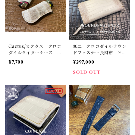
Cactus/カクタス クロコ
無二 クロコダイルラウン
ダイルライターケース ヒ
ドファスナー長財布 ヒマ
マラヤクロコ（ニロティカ
ラヤ・マット×牛革ブラッ
¥7,700
¥297,000
ス）bigライター付き 10
ク＆金箔リザード使用 ニ
0円ライターケース 本革
ロティカス ナイルクロコ
SOLD OUT
製
ダイル コバ磨き仕立て
金運アップ財布 ハンドメ
イド 外周は手縫い YK
Kエクセラファスナー使
用 一点モノ 壊れない革
財布 金運爆上がり