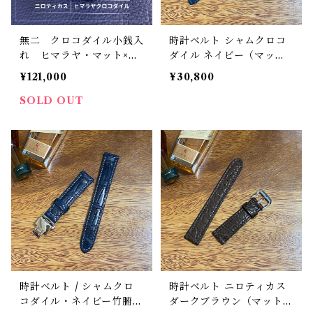
無二 クロコダイル小銭入
時計ベルト シャムクロコ
れ ヒマラヤ・マット×牛
ダイル ネイビー（マッ
革ブラック＆金箔リザード
ト）丸腑 20mm-18mm
¥121,000
¥30,800
使用 マチ付き コインケ
【スタンダード】フルフラ
ース 手縫い ゴールドリ
ット型 腕時計バンド
SOLD OUT
ザード 金運アップ 一点
もの
時計ベルト / シャムクロ
時計ベルト ニロティカス
コダイル・ネイビー竹腑・
ダークブラウン（マット）