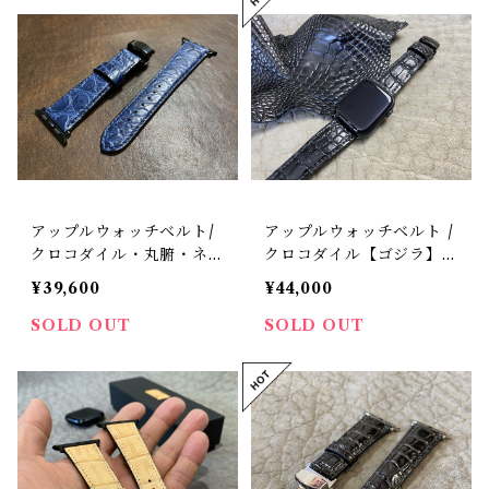
アップルウォッチベルト/
アップルウォッチベルト /
クロコダイル・丸腑・ネイ
クロコダイル【ゴジラ】ブ
ビー（For 42/44/45/46/4
ラック・手縫い（For 42/
¥39,600
¥44,000
9mm）時計ベルト
44/45/46/49mm）レザー
バンド
SOLD OUT
SOLD OUT