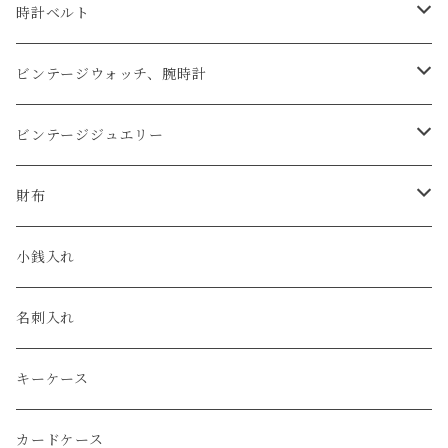
時計ベルト
アップルウォッチベルト
ビンテージウォッチ、腕時計
コードバン
オメガ / OMEGA
ビンテージジュエリー
クロコダイル
ユリスナルダン / ULYSSE NARDIN
カルティエ / Cartier
財布
エコレザー
セイコー / SEIKO
コンパクト
小銭入れ
エレファント
ルミノックス / LUMINOX
長財布
名刺入れ
アリゲーター
エルメス / HERMES
キーケース
リザード
カードケース