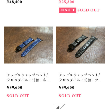
¥48,400
¥25,300
ットブラック
ットグレー スカイブルー
ステッチカスタム
SOLD OUT
50%OFF
アップルウォッチベルト/
アップルウォッチベルト/
クロコダイル・竹腑・ネイ
クロコダイル・竹腑・ブラ
ビー（For 42/44/45/46/4
ック（For 42/44/45/46/4
¥39,600
¥39,600
9mm）時計ベルト
9mm）時計バンド
SOLD OUT
SOLD OUT