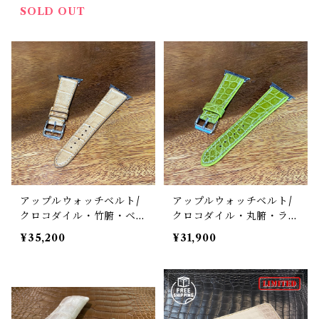
ザーストラップ ヘリ返し
ット）・手縫い 遊革＆定
SOLD OUT
/ ダークブラウン・マット
革仕様
（ラグ幅20mm）
アップルウォッチベルト/
アップルウォッチベルト/
クロコダイル・竹腑・ベー
クロコダイル・丸腑・ライ
ジュ・フラット（For 42/
ム・フラット （For 42/4
¥35,200
¥31,900
44/45/46/49mm）遊革・
4/45/46/49mm）裏材フ
定革カスタム
ランス製防水レザー 時計
バンド