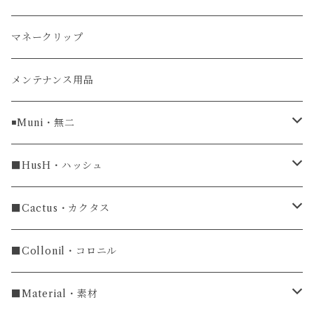
ガルーシャ（エイ）
マネークリップ
牛革
メンテナンス用品
ラグ幅16mm
◾️Muni・無二
ラグ幅18mm
長財布
■HusH・ハッシュ
長財布
ラグ幅19mm
名刺入れ
ラウンドファスナー
■Cactus・カクタス
ラウンドファスナー長財布
ラグ幅20mm
小銭入れ
カードケース
コインケース
■Collonil・コロニル
ラグ幅22mm
キーケース
マウスパッド
キーホルダー
■Material・素材