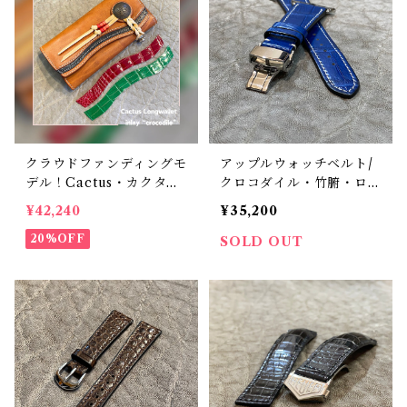
クラウドファンディングモ
アップルウォッチベルト/
デル！Cactus・カクタ
クロコダイル・竹腑・ロイ
ス ロングウォレット（C
ヤルブルー・フラット（F
¥42,240
¥35,200
WBL-03）インレイ・ク
or 42/44/45/46/49mm）
ロコダイル × イタリアン
20%OFF
時計バンド
SOLD OUT
ショルダーレザー コンチ
ョウォレット バイカーウ
ォレット