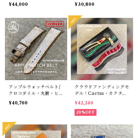
手縫い 18mm-16mm
丸腑 18mm-16mm 【ス
¥44,000
¥30,800
ボンベ形状 腕時計バン
タンダード】フルフラット
ド ハンドメイド 時計ベ
型 腕時計バンド
ルト交換 アンチスウェッ
ト裏材 ステンレスDバッ
クル（プッシュ式バタフラ
イバックル）付き ワンタ
ッチバネ棒 クイックリリ
ース装備 カスタムも可
オメガやタグホイヤーにも
アップルウォッチベルト/
クラウドファンディングモ
クロコダイル・丸腑・ヒマ
デル！Cactus・カクタ
ラヤ・フラット（For 42/
ス ロングウォレット（C
¥40,700
¥42,240
44/45/46/49mm）手縫
WBL-03）インレイ・ク
い 裏材フランス製防水レ
ロコダイル × イタリアン
20%OFF
ザー 時計バンド
ショルダーレザー コンチ
ョウォレット バイカーウ
ォレット