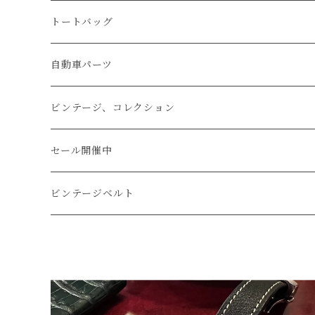
マネークリップ
キーホルダー
レザーウォッチ
パイソン
ハンドステッチ（手縫い）仕立て
トートバッグ
文字盤Mサイズ（φ33mm）
腕時計
キーケース
レザーウォレット
リザード
ミシンステッチ仕立て
自動車パーツ
文字盤Sサイズ（φ26mm）
ロング
タバコケース
エレファント
ステアリング
ビンテージ、コレクション
ショート
カードケース
ガルーシャ（エイ）
シフトノブ
ウッドキーホルダー
セール開催中
ウォレットロープ
アリゲーター
ZIPPO/ジッポー・ライター
ビンテージベルト
オーストリッチ
万年筆・ペン
コードバン