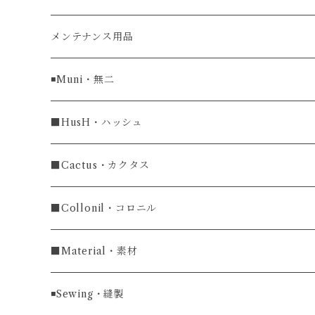
牛革
メンテナンス用品
ラグ幅16mm
◾️Muni・無二
ラグ幅18mm
長財布
■HusH・ハッシュ
長財布
ラグ幅19mm
名刺入れ
ラウンドファスナー
■Cactus・カクタス
ラウンドファスナー長財布
ラグ幅20mm
小銭入れ
カードケース
コインケース
■Collonil・コロニル
ラグ幅22mm
キーケース
マウスパッド
キーホルダー
■Material・素材
ラグ幅24mm
時計ベルト
コインケース
ライターケース
クロコダイル
◾️Sewing・縫製