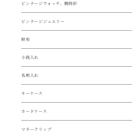
アップルウォッチベルト
ビンテージウォッチ、腕時計
コードバン
オメガ / OMEGA
ビンテージジュエリー
クロコダイル
ユリスナルダン / ULYSSE NARDIN
カルティエ / Cartier
財布
エコレザー
セイコー / SEIKO
コンパクト
小銭入れ
エレファント
ルミノックス / LUMINOX
長財布
名刺入れ
アリゲーター
エルメス / HERMES
キーケース
リザード
カードケース
ガルーシャ（エイ）
マネークリップ