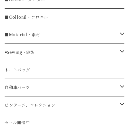
ラウンドファスナー長財布
ラグ幅20mm
小銭入れ
カードケース
コインケース
■Collonil・コロニル
ラグ幅22mm
キーケース
マウスパッド
キーホルダー
■Material・素材
ラグ幅24mm
時計ベルト
コインケース
ライターケース
クロコダイル
◾️Sewing・縫製
マネークリップ
キーホルダー
レザーウォッチ
パイソン
ハンドステッチ（手縫い）仕立て
トートバッグ
文字盤Mサイズ（φ33mm）
腕時計
キーケース
レザーウォレット
リザード
ミシンステッチ仕立て
自動車パーツ
文字盤Sサイズ（φ26mm）
ロング
タバコケース
エレファント
ステアリング
ビンテージ、コレクション
ショート
カードケース
ガルーシャ（エイ）
シフトノブ
ウッドキーホルダー
セール開催中