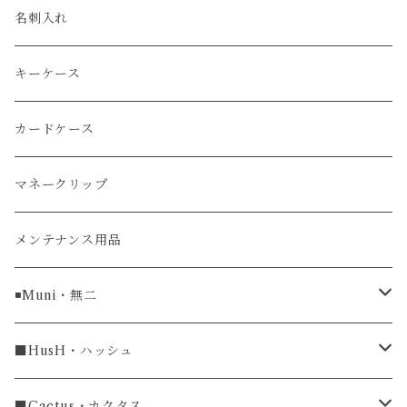
エレファント
ルミノックス / LUMINOX
長財布
名刺入れ
アリゲーター
エルメス / HERMES
キーケース
リザード
カードケース
ガルーシャ（エイ）
マネークリップ
牛革
メンテナンス用品
ラグ幅16mm
◾️Muni・無二
ラグ幅18mm
長財布
■HusH・ハッシュ
長財布
ラグ幅19mm
名刺入れ
ラウンドファスナー
■Cactus・カクタス