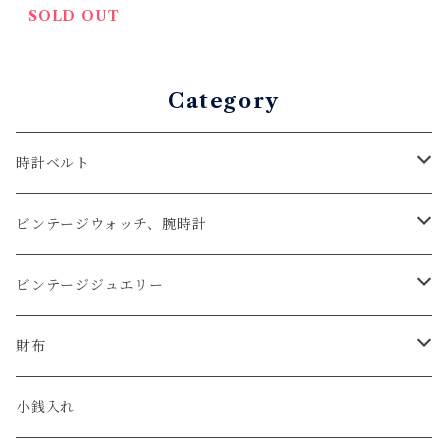
プラチナ製 指輪 PT950 1
SOLD OUT
2号
Category
時計ベルト
アップルウォッチベルト
ビンテージウォッチ、腕時計
コードバン
オメガ / OMEGA
ビンテージジュエリー
クロコダイル
ユリスナルダン / ULYSSE NARDIN
カルティエ / Cartier
財布
エコレザー
セイコー / SEIKO
コンパクト
小銭入れ