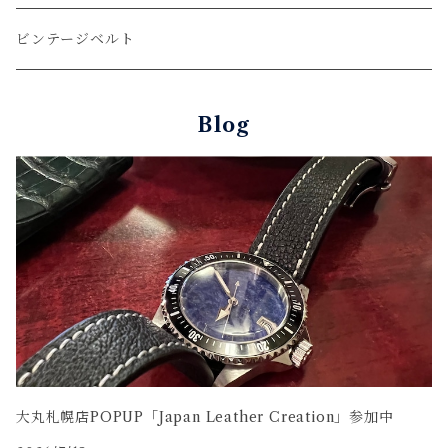
ウォレットロープ
アリゲーター
ZIPPO/ジッポー・ライター
ビンテージベルト
オーストリッチ
万年筆・ペン
Blog
コードバン
牛革
大丸札幌店POPUP「Japan Leather Creation」参加中