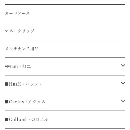
リザード
カードケース
ガルーシャ（エイ）
マネークリップ
牛革
メンテナンス用品
ラグ幅16mm
◾️Muni・無二
ラグ幅18mm
長財布
■HusH・ハッシュ
長財布
ラグ幅19mm
名刺入れ
ラウンドファスナー
■Cactus・カクタス
ラウンドファスナー長財布
ラグ幅20mm
小銭入れ
カードケース
コインケース
■Collonil・コロニル