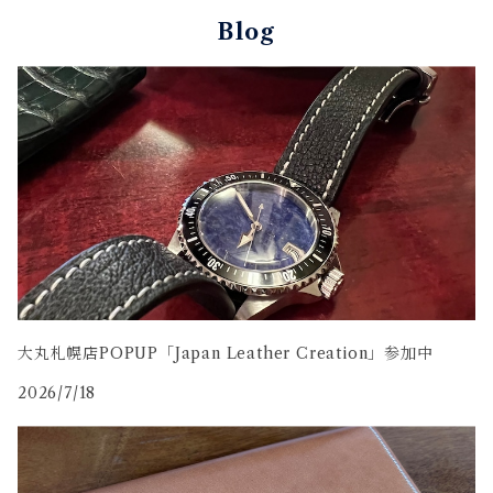
オーストリッチ
万年筆・ペン
Blog
コードバン
牛革
大丸札幌店POPUP「Japan Leather Creation」参加中
2026/7/18