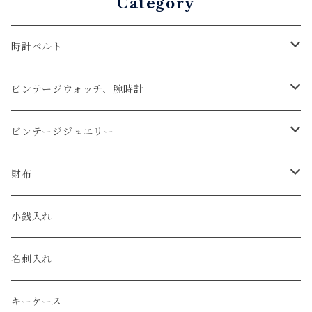
Category
時計ベルト
アップルウォッチベルト
ビンテージウォッチ、腕時計
コードバン
オメガ / OMEGA
ビンテージジュエリー
クロコダイル
ユリスナルダン / ULYSSE NARDIN
カルティエ / Cartier
財布
エコレザー
セイコー / SEIKO
コンパクト
小銭入れ
エレファント
ルミノックス / LUMINOX
長財布
名刺入れ
アリゲーター
エルメス / HERMES
キーケース