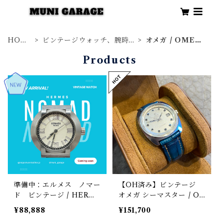
HOM
ビンテージウォッチ、腕時
オメガ / OMEG
E
計
A
Products
準備中：エルメス ノマー
【OH済み】ビンテージ
ド ビンテージ / HERM
オメガ シーマスター / O
ES NOMAD ビンテー
MEGA SEAMASTER 16
¥88,888
¥151,700
ジ 腕時計 ステンレスス
8.035 自動巻き 38mm 19