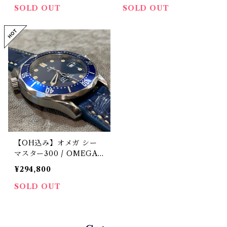
ケース シルバー文字盤
69年製 腕時計 ステンレ
SOLD OUT
SOLD OUT
ススティールケース 斑点
模様（梨地）シルバー文字
盤 アプライドインデック
ス ノンポリッシュ 純正
オリジナルステンレスベル
ト付き オメガ透かしあり
プラ風防 クロノメーター
精度
【OH込み】オメガ シー
マスター300 / OMEGA
SEAMASTER300 プロフ
¥294,800
ェッショナル SS クォーツ
36mm ボーイズ 1990s ビ
SOLD OUT
ンテージウォッチ 2561.8
0