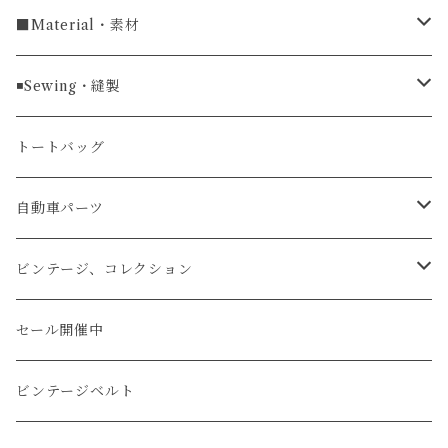
ラグ幅22mm
キーケース
マウスパッド
キーホルダー
■Material・素材
ラグ幅24mm
時計ベルト
コインケース
ライターケース
クロコダイル
◾️Sewing・縫製
マネークリップ
キーホルダー
レザーウォッチ
パイソン
ハンドステッチ（手縫い）仕立て
トートバッグ
文字盤Mサイズ（φ33mm）
腕時計
キーケース
レザーウォレット
リザード
ミシンステッチ仕立て
自動車パーツ
文字盤Sサイズ（φ26mm）
ロング
タバコケース
エレファント
ステアリング
ビンテージ、コレクション
ショート
カードケース
ガルーシャ（エイ）
シフトノブ
ウッドキーホルダー
セール開催中
ウォレットロープ
アリゲーター
ZIPPO/ジッポー・ライター
ビンテージベルト