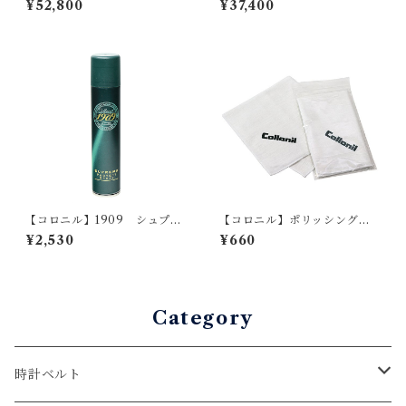
¥52,800
¥37,400
ン・ネイビー×ブラウン 新喜
ンベ型・手縫い（For 42/44/
皮革製コードバンン使用 磨
45/49mm）レザーバンド
きコバ仕立て メンズ名刺入
れ
【コロニル】1909 シュプリ
【コロニル】ポリッシングク
ーム プロテクト スプレー
ロス
¥2,530
¥660
Category
時計ベルト