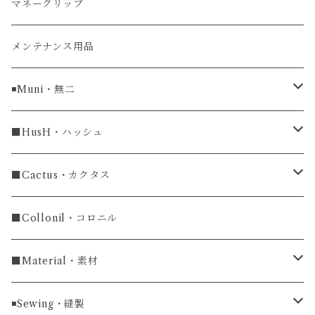
ガルーシャ（エイ）
マネークリップ
牛革
メンテナンス用品
ラグ幅16mm
◾️Muni・無二
ラグ幅18mm
長財布
■HusH・ハッシュ
長財布
ラグ幅19mm
名刺入れ
ラウンドファスナー
■Cactus・カクタス
ラウンドファスナー長財布
ラグ幅20mm
小銭入れ
カードケース
コインケース
■Collonil・コロニル
ラグ幅22mm
キーケース
マウスパッド
キーホルダー
■Material・素材
ラグ幅24mm
時計ベルト
コインケース
ライターケース
クロコダイル
◾️Sewing・縫製