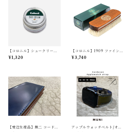
【コロニル】シュークリー
【コロニル】1909 ファインポ
ム・ブラック
リッシングブラシ（山羊毛ブ
¥1,320
¥3,740
ラシ）
【受注生産品】無二 コードバ
アップルウォッチベルト/オイ
ン名刺入れ オイルコードバ
ルコードバン・オリーブ・ボ