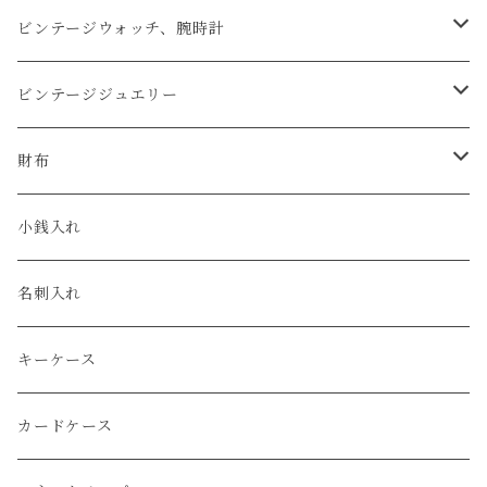
アップルウォッチベルト
ビンテージウォッチ、腕時計
コードバン
オメガ / OMEGA
ビンテージジュエリー
クロコダイル
ユリスナルダン / ULYSSE NARDIN
カルティエ / Cartier
財布
エコレザー
セイコー / SEIKO
コンパクト
小銭入れ
エレファント
ルミノックス / LUMINOX
長財布
名刺入れ
アリゲーター
エルメス / HERMES
キーケース
リザード
カードケース