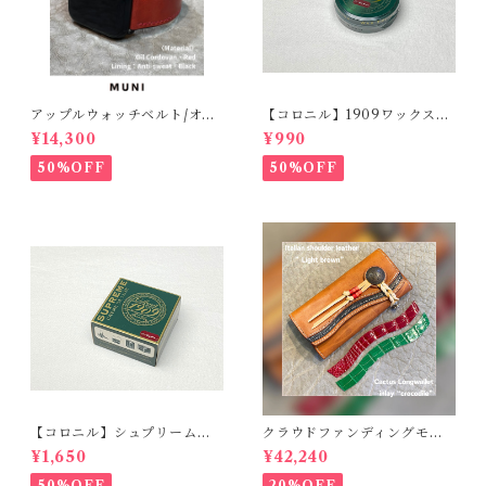
アップルウォッチベルト/オイ
【コロニル】1909ワックスポ
ルコードバン・レッド・フラ
リッシュ バーガンディ（革
¥14,300
¥990
ット（For 42/44/45/49m
靴用）
m）時計バンド
50%OFF
50%OFF
【コロニル】シュプリームク
クラウドファンディングモデ
リームDX バーガンディ
ル！Cactus・カクタス ロン
¥1,650
¥42,240
グウォレット（CWBL-03）
インレイ・クロコダイル × イ
50%OFF
20%OFF