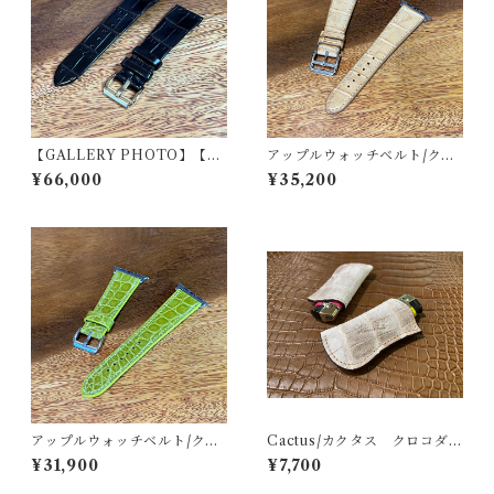
【GALLERY PHOTO】【無
アップルウォッチベルト/クロ
二 / MUNI】最高級クロコダ
コダイル・竹腑・ベージュ・
¥66,000
¥35,200
イル（ニロティカス）仕立て
フラット（For 42/44/45/46/
腕時計専用レザーストラップ
49mm）遊革・定革カスタム
ヘリ返し / ダークブラウン・
マット（ラグ幅20mm）
アップルウォッチベルト/クロ
Cactus/カクタス クロコダイ
コダイル・丸腑・ライム・フ
ルライターケース ヒマラヤ
¥31,900
¥7,700
ラット （For 42/44/45/46/4
クロコ（ニロティカス）bigラ
9mm）裏材フランス製防水レ
イター付き 100円ライターケ