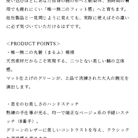
使い込むほどにあなた自身の腕の形へと馴染み、長時間の着
用でも疲れにくい「唯一無二のフィット感」へと育ちます。
他社製品と一見同じように見えても、実際に使えばその違い
に必ず気づいていただけるはずです。
＜PRODUCT POINTS＞
・唯一無二の丸腑（まるふ）模様
天然素材だからこそ実現する、二つとない美しい鱗の立体
感。
マット仕上げのグリーンが、上品で洗練された大人の腕元を
演出します。
・息をのむ美しさのハンドステッチ
熟練の手仕事が光る、均一で端正なベージュ系の手縫いステ
ッチ（8番手）。
グリーンのレザーに美しいコントラストを与え、クラシック