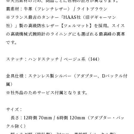
※天然素材のため、商品ごとに色柄の出方が異なります。
裏素材：牛革（フレンチレザー） / ライトブラウン
※フランス最古のタンナー「HAAS社（旧デギャーマン
社）」製の高級防水レザー【ツェルマット】を採用。スイス
の高級機械式腕時計のライニングにも選ばれる最高峰の裏革
です。
ステッチ：ハンドステッチ / ベージュ系（144）
金具仕様：ステンレス製シルバー（アダプター、Dバックル付
属）
※社外品のためサービス付属となります。
サイズ：
長さ：12時側 70mm / 6時側 120mm（アダプター・バッ
クル除く）