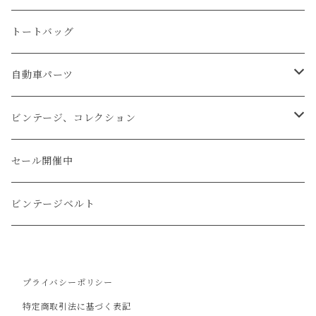
マネークリップ
キーホルダー
レザーウォッチ
パイソン
ハンドステッチ（手縫い）仕立て
トートバッグ
文字盤Mサイズ（φ33mm）
腕時計
キーケース
レザーウォレット
リザード
ミシンステッチ仕立て
自動車パーツ
文字盤Sサイズ（φ26mm）
ロング
タバコケース
エレファント
ステアリング
ビンテージ、コレクション
ショート
カードケース
ガルーシャ（エイ）
シフトノブ
ウッドキーホルダー
セール開催中
ウォレットロープ
アリゲーター
ZIPPO/ジッポー・ライター
ビンテージベルト
オーストリッチ
万年筆・ペン
プライバシーポリシー
コードバン
特定商取引法に基づく表記