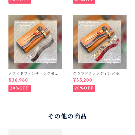
タリアンショルダーレザー
コンチョウォレット バイカ
ーウォレット
クラウドファンディングモデ
クラウドファンディングモデ
ル！Cactus・カクタス ロン
ル！Cactus・カクタス ロン
¥36,960
¥35,200
グウォレット（CWBL-03）
グウォレット（CWBL-03）
インレイ・リザード × イタリ
インレイ・パイソン × イタリ
20%OFF
20%OFF
アンショルダーレザー コン
アンショルダーレザー コン
チョウォレット バイカーウ
チョウォレット バイカーウ
ォレット
ォレット
その他の商品