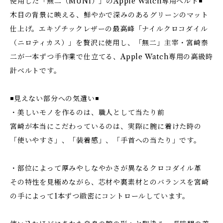
使用した「無二（MUNI）」のApple Watch専用ベルト◾️
木目の背景に映える、鮮やかで深みのあるグリーンのマット
仕上げ。エキゾチックレザーの最高峰「ナイルクロコダイル
（ニロティカス）」を贅沢に使用し、「無二」主宰・宮崎泰
二が一本ずつ手作業で仕立てる、Apple Watch専用の高級時
計ベルトです。
◾️見えない部分への気遣い◾️
・美しいモノを作るのは、職人として当たり前
宮崎が本当にこだわっているのは、実際に腕に着けた時の
「使いやすさ」、「装着感」、「手首への当たり」です。
・部位によって厚みやしなやかさが異なるクロコダイル革
その特性を見極めながら、芯材や裏素材とのバランスを宮崎
の手によって1本ずつ緻密にコントロールしています。