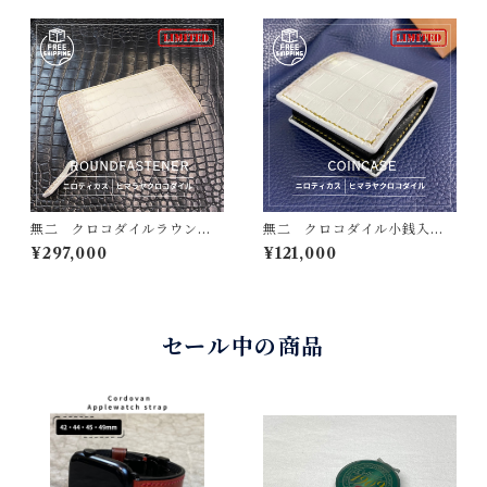
ザー 時計バンド
ース 本革製
無二 クロコダイルラウンド
無二 クロコダイル小銭入
ファスナー長財布 ヒマラ
れ ヒマラヤ・マット×牛革ブ
¥297,000
¥121,000
ヤ・マット×牛革ブラック＆金
ラック＆金箔リザード使用
箔リザード使用 ニロティカ
マチ付き コインケース 手
ス ナイルクロコダイル コ
縫い ゴールドリザード 金
バ磨き仕立て 金運アップ財
運アップ 一点もの
布 ハンドメイド 外周は手
セール中の商品
縫い YKKエクセラファスナ
ー使用 一点モノ 壊れない
革財布 金運爆上がり