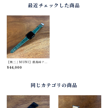
最近チェックした商品
【無二 / MUNI】最高峰ナイ
ルクロコダイル仕立て Apple
¥44,000
Watch専用ストラップ 丸
腑・グリーン（マット）・手
縫い 遊革＆定革仕様
同じカテゴリの商品