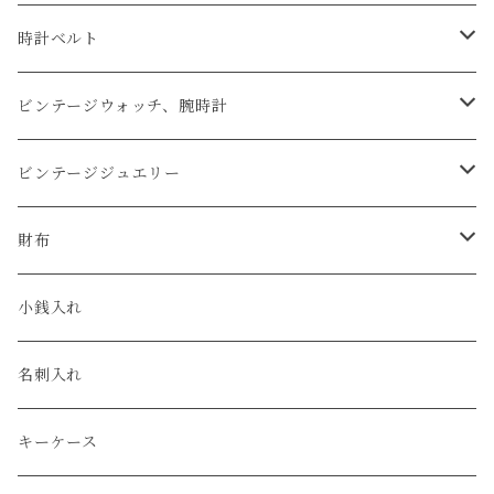
時計ベルト
アップルウォッチベルト
ビンテージウォッチ、腕時計
コードバン
オメガ / OMEGA
ビンテージジュエリー
クロコダイル
ユリスナルダン / ULYSSE NARDIN
カルティエ / Cartier
財布
エコレザー
セイコー / SEIKO
コンパクト
小銭入れ
エレファント
ルミノックス / LUMINOX
長財布
名刺入れ
アリゲーター
エルメス / HERMES
キーケース