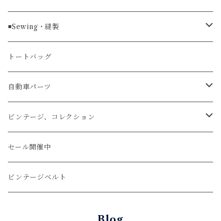
ラグ幅24mm
時計ベルト
コインケース
ライターケース
クロコダイル
◾️Sewing・縫製
マネークリップ
キーホルダー
レザーウォッチ
パイソン
ハンドステッチ（手縫い）仕立て
トートバッグ
文字盤Mサイズ（φ33mm）
腕時計
キーケース
レザーウォレット
リザード
ミシンステッチ仕立て
自動車パーツ
文字盤Sサイズ（φ26mm）
ロング
タバコケース
エレファント
ステアリング
ビンテージ、コレクション
ショート
カードケース
ガルーシャ（エイ）
シフトノブ
ウッドキーホルダー
セール開催中
ウォレットロープ
アリゲーター
ZIPPO/ジッポー・ライター
ビンテージベルト
オーストリッチ
万年筆・ペン
Blog