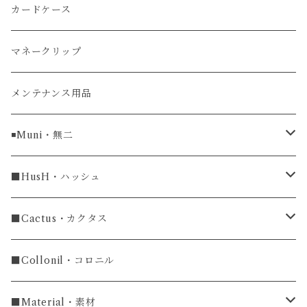
リザード
カードケース
ガルーシャ（エイ）
マネークリップ
牛革
メンテナンス用品
ラグ幅16mm
◾️Muni・無二
ラグ幅18mm
長財布
■HusH・ハッシュ
長財布
ラグ幅19mm
名刺入れ
ラウンドファスナー
■Cactus・カクタス
ラウンドファスナー長財布
ラグ幅20mm
小銭入れ
カードケース
コインケース
■Collonil・コロニル
ラグ幅22mm
キーケース
マウスパッド
キーホルダー
■Material・素材