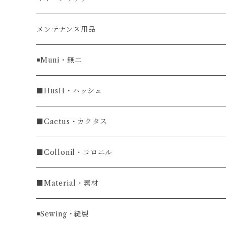
牛革
メンテナンス用品
ラグ幅16mm
◾️Muni・無二
ラグ幅18mm
長財布
■HusH・ハッシュ
長財布
ラグ幅19mm
名刺入れ
ラウンドファスナー
■Cactus・カクタス
ラウンドファスナー長財布
ラグ幅20mm
小銭入れ
カードケース
コインケース
■Collonil・コロニル
ラグ幅22mm
キーケース
マウスパッド
キーホルダー
■Material・素材
ラグ幅24mm
時計ベルト
コインケース
ライターケース
クロコダイル
◾️Sewing・縫製