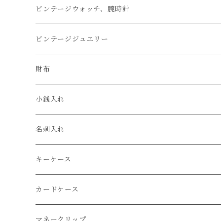
アップルウォッチベルト
ビンテージウォッチ、腕時計
コードバン
オメガ / OMEGA
ビンテージジュエリー
クロコダイル
ユリスナルダン / ULYSSE NARDIN
カルティエ / Cartier
財布
エコレザー
セイコー / SEIKO
コンパクト
小銭入れ
エレファント
ルミノックス / LUMINOX
長財布
名刺入れ
アリゲーター
エルメス / HERMES
キーケース
リザード
カードケース
ガルーシャ（エイ）
マネークリップ