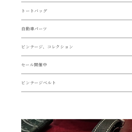
マネークリップ
キーホルダー
レザーウォッチ
パイソン
ハンドステッチ（手縫い）仕立て
トートバッグ
文字盤Mサイズ（φ33mm）
腕時計
キーケース
レザーウォレット
リザード
ミシンステッチ仕立て
自動車パーツ
文字盤Sサイズ（φ26mm）
ロング
タバコケース
エレファント
ステアリング
ビンテージ、コレクション
ショート
カードケース
ガルーシャ（エイ）
シフトノブ
ウッドキーホルダー
セール開催中
ウォレットロープ
アリゲーター
ZIPPO/ジッポー・ライター
ビンテージベルト
オーストリッチ
万年筆・ペン
コードバン