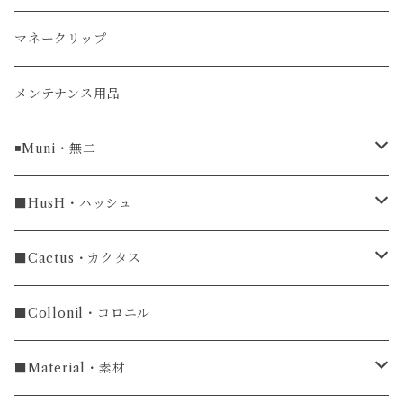
ガルーシャ（エイ）
マネークリップ
牛革
メンテナンス用品
ラグ幅16mm
◾️Muni・無二
ラグ幅18mm
長財布
■HusH・ハッシュ
長財布
ラグ幅19mm
名刺入れ
ラウンドファスナー
■Cactus・カクタス
ラウンドファスナー長財布
ラグ幅20mm
小銭入れ
カードケース
コインケース
■Collonil・コロニル
ラグ幅22mm
キーケース
マウスパッド
キーホルダー
■Material・素材