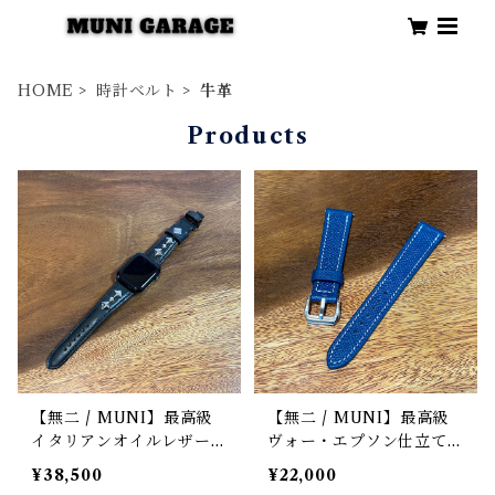
HOME
時計ベルト
牛革
Products
【無二 / MUNI】最高級
【無二 / MUNI】最高級
イタリアンオイルレザー仕
ヴォー・エプソン仕立て
立て Apple Watch専用ス
時計ストラップ（時計ベル
¥38,500
¥22,000
タッズストラップ / ブラ
ト）／ネイビー ラグ幅1