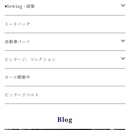
ラグ幅24mm
時計ベルト
コインケース
ライターケース
クロコダイル
◾️Sewing・縫製
マネークリップ
キーホルダー
レザーウォッチ
パイソン
ハンドステッチ（手縫い）仕立て
トートバッグ
文字盤Mサイズ（φ33mm）
腕時計
キーケース
レザーウォレット
リザード
ミシンステッチ仕立て
自動車パーツ
文字盤Sサイズ（φ26mm）
ロング
タバコケース
エレファント
ステアリング
ビンテージ、コレクション
ショート
カードケース
ガルーシャ（エイ）
シフトノブ
ウッドキーホルダー
セール開催中
ウォレットロープ
アリゲーター
ZIPPO/ジッポー・ライター
ビンテージベルト
オーストリッチ
万年筆・ペン
Blog