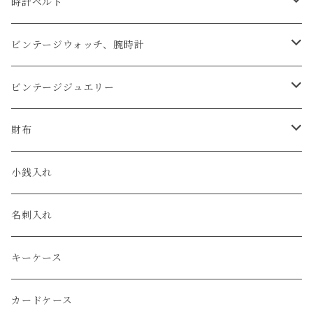
時計ベルト
アップルウォッチベルト
ビンテージウォッチ、腕時計
コードバン
オメガ / OMEGA
ビンテージジュエリー
クロコダイル
ユリスナルダン / ULYSSE NARDIN
カルティエ / Cartier
財布
エコレザー
セイコー / SEIKO
コンパクト
小銭入れ
エレファント
ルミノックス / LUMINOX
長財布
名刺入れ
アリゲーター
エルメス / HERMES
キーケース
リザード
カードケース