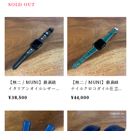
ザーストラップ ヘリ返し
（ラグ幅22mm）
SOLD OUT
/ ダークブラウン・マット
（ラグ幅20mm）
【無二 / MUNI】最高級
【無二 / MUNI】最高峰
イタリアンオイルレザー仕
ナイルクロコダイル仕立て
立て Apple Watch専用ス
Apple Watch専用ストラ
¥38,500
¥44,000
タッズストラップ / ブラ
ップ 丸腑・グリーン（マ
ック
ット）・手縫い 遊革＆定
革仕様