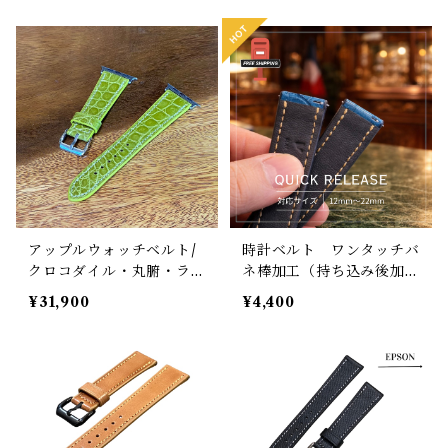
定革カスタム
い 裏材フランス製防水レ
ザー プッシュ式Dバック
ル 時計ベルト
アップルウォッチベルト/
時計ベルト ワンタッチバ
クロコダイル・丸腑・ライ
ネ棒加工（持ち込み後加
ム・フラット （For 42/4
工）アビエ仕様 クイック
¥31,900
¥4,400
4/45/46/49mm）裏材フ
リリース ゆうパケットポ
ランス製防水レザー 時計
スト無料発送
バンド