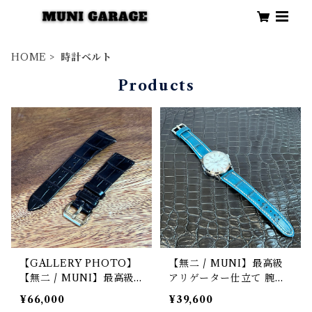
HOME
時計ベルト
Products
【GALLERY PHOTO】
【無二 / MUNI】最高級
【無二 / MUNI】最高級
アリゲーター仕立て 腕時
クロコダイル（ニロティカ
計レザーストラップ / コ
¥66,000
¥39,600
ス）仕立て 腕時計専用レ
バルトグリーン・マット