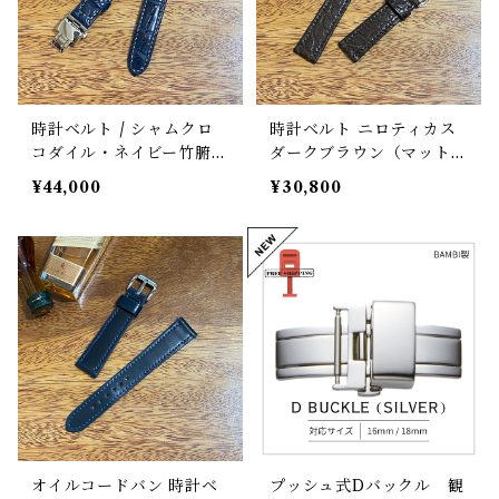
時計ベルト / シャムクロ
時計ベルト ニロティカス
コダイル・ネイビー竹腑・
ダークブラウン（マット）
手縫い 18mm-16mm
丸腑 18mm-16mm 【ス
¥44,000
¥30,800
ボンベ形状 腕時計バン
タンダード】フルフラット
ド ハンドメイド 時計ベ
型 腕時計バンド
ルト交換 アンチスウェッ
ト裏材 ステンレスDバッ
クル（プッシュ式バタフラ
イバックル）付き ワンタ
ッチバネ棒 クイックリリ
ース装備 カスタムも可
オメガやタグホイヤーにも
オイルコードバン 時計ベ
プッシュ式Dバックル 観