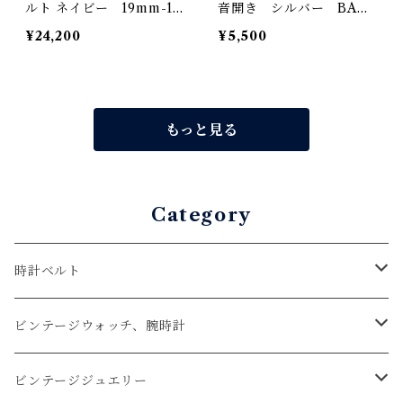
ルト ネイビー 19mm-16
音開き シルバー BAM
mm【スタンダード】フル
BI社製 レザーバックル
¥24,200
¥5,500
フラット型 腕時計バンド
もっと見る
Category
時計ベルト
アップルウォッチベルト
ビンテージウォッチ、腕時計
コードバン
オメガ / OMEGA
ビンテージジュエリー