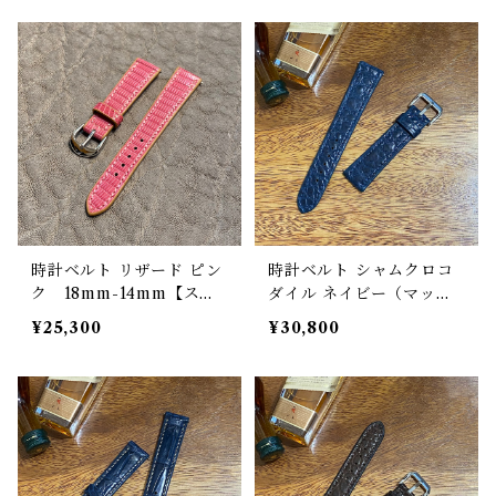
時計ベルト リザード ピン
時計ベルト シャムクロコ
ク 18mm-14mm【スタ
ダイル ネイビー（マッ
ンダード】フルフラット
ト）丸腑 20mm-18mm
¥25,300
¥30,800
型 腕時計バンド
【スタンダード】フルフラ
ット型 腕時計バンド