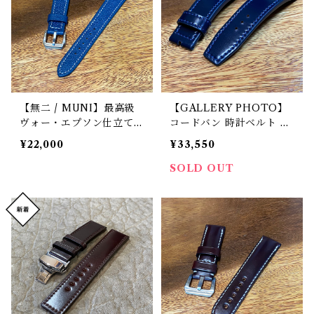
【無二 / MUNI】最高級
【GALLERY PHOTO】
ヴォー・エプソン仕立て
コードバン 時計ベルト ダ
時計ストラップ（時計ベル
ークネイビー 22mm-20m
¥22,000
¥33,550
ト）／ネイビー ラグ幅1
m ”クラシック” 極厚フラ
9mm
ット 剣先オメガ型 時計バ
SOLD OUT
ンド