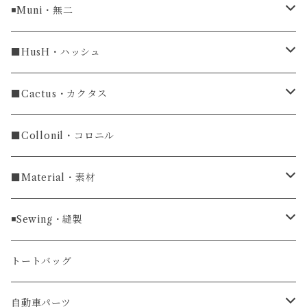
ラグ幅16mm
◾️Muni・無二
ラグ幅18mm
長財布
■HusH・ハッシュ
長財布
ラグ幅19mm
名刺入れ
ラウンドファスナー
■Cactus・カクタス
ラウンドファスナー長財布
ラグ幅20mm
小銭入れ
カードケース
コインケース
■Collonil・コロニル
ラグ幅22mm
キーケース
マウスパッド
キーホルダー
■Material・素材
ラグ幅24mm
時計ベルト
コインケース
ライターケース
クロコダイル
◾️Sewing・縫製
マネークリップ
キーホルダー
レザーウォッチ
パイソン
ハンドステッチ（手縫い）仕立て
トートバッグ
文字盤Mサイズ（φ33mm）
腕時計
キーケース
レザーウォレット
リザード
ミシンステッチ仕立て
自動車パーツ