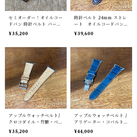
セミオーダー！オイルコー
時計ベルト 24mm ストレ
ドバン 時計ベルト バーガ
ート オイルコードバン・
ンディ 22mm幅まで指定
バーガンディ・甲丸 極太
¥35,200
¥39,600
可能【クラシック】肉厚フ
1番糸 手縫い 腕時計バ
ラット 剣先スクエア型 時
ンド
計バンド
アップルウォッチベルト/
アップルウォッチベルト /
クロコダイル・竹腑・ベー
アリゲーター・コバルトグ
ジュ・フラット（For 42/
リーン・ボンベ（For 42/
¥35,200
¥44,000
44/45/46/49mm）遊革・
44/45/46/49mm）手縫