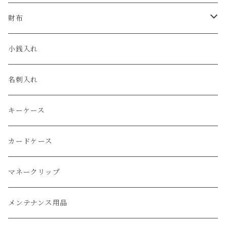
クロコダイル
ユリスナルダン / ULYSSE NARDIN
カルティエ / Cartier
財布
エコレザー
セイコー / SEIKO
コンパクト
小銭入れ
エレファント
ルミノックス / LUMINOX
長財布
名刺入れ
アリゲーター
エルメス / HERMES
キーケース
リザード
カードケース
ガルーシャ（エイ）
マネークリップ
牛革
メンテナンス用品