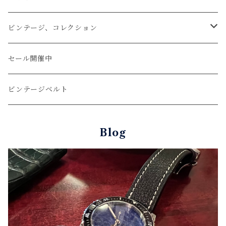
文字盤Sサイズ（φ26mm）
ロング
タバコケース
エレファント
ステアリング
ビンテージ、コレクション
ショート
カードケース
ガルーシャ（エイ）
シフトノブ
ウッドキーホルダー
セール開催中
ウォレットロープ
アリゲーター
ZIPPO/ジッポー・ライター
ビンテージベルト
オーストリッチ
万年筆・ペン
Blog
コードバン
牛革