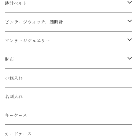
時計ベルト
アップルウォッチベルト
ビンテージウォッチ、腕時計
コードバン
オメガ / OMEGA
ビンテージジュエリー
クロコダイル
ユリスナルダン / ULYSSE NARDIN
カルティエ / Cartier
財布
エコレザー
セイコー / SEIKO
コンパクト
小銭入れ
エレファント
ルミノックス / LUMINOX
長財布
名刺入れ
アリゲーター
エルメス / HERMES
キーケース
リザード
カードケース