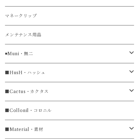
ガルーシャ（エイ）
マネークリップ
牛革
メンテナンス用品
ラグ幅16mm
◾️Muni・無二
ラグ幅18mm
長財布
■HusH・ハッシュ
長財布
ラグ幅19mm
名刺入れ
ラウンドファスナー
■Cactus・カクタス
ラウンドファスナー長財布
ラグ幅20mm
小銭入れ
カードケース
コインケース
■Collonil・コロニル
ラグ幅22mm
キーケース
マウスパッド
キーホルダー
■Material・素材