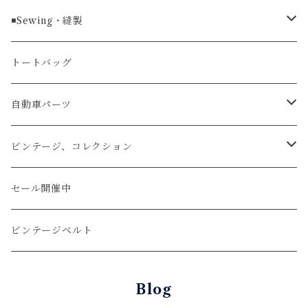
ラグ幅24mm
時計ベルト
コインケース
ライターケース
クロコダイル
◾️Sewing・縫製
マネークリップ
キーホルダー
レザーウォッチ
パイソン
ハンドステッチ（手縫い）仕立て
トートバッグ
文字盤Mサイズ（φ33mm）
腕時計
キーケース
レザーウォレット
リザード
ミシンステッチ仕立て
自動車パーツ
文字盤Sサイズ（φ26mm）
ロング
タバコケース
エレファント
ステアリング
ビンテージ、コレクション
ショート
カードケース
ガルーシャ（エイ）
シフトノブ
ウッドキーホルダー
セール開催中
ウォレットロープ
アリゲーター
ZIPPO/ジッポー・ライター
ビンテージベルト
オーストリッチ
万年筆・ペン
Blog