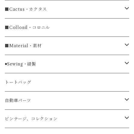
長財布
ラグ幅19mm
名刺入れ
ラウンドファスナー
■Cactus・カクタス
ラウンドファスナー長財布
ラグ幅20mm
小銭入れ
カードケース
コインケース
■Collonil・コロニル
ラグ幅22mm
キーケース
マウスパッド
キーホルダー
■Material・素材
ラグ幅24mm
時計ベルト
コインケース
ライターケース
クロコダイル
◾️Sewing・縫製
マネークリップ
キーホルダー
レザーウォッチ
パイソン
ハンドステッチ（手縫い）仕立て
トートバッグ
文字盤Mサイズ（φ33mm）
腕時計
キーケース
レザーウォレット
リザード
ミシンステッチ仕立て
自動車パーツ
文字盤Sサイズ（φ26mm）
ロング
タバコケース
エレファント
ステアリング
ビンテージ、コレクション