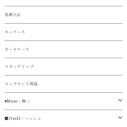
エレファント
ルミノックス / LUMINOX
長財布
名刺入れ
アリゲーター
エルメス / HERMES
キーケース
リザード
カードケース
ガルーシャ（エイ）
マネークリップ
牛革
メンテナンス用品
ラグ幅16mm
◾️Muni・無二
ラグ幅18mm
長財布
■HusH・ハッシュ