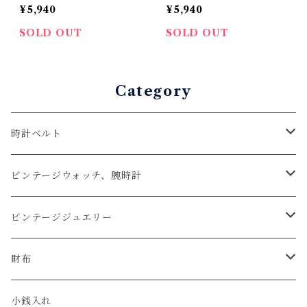
ツビーズ ブルー
ツビーズ レッド
¥5,940
¥5,940
SOLD OUT
SOLD OUT
Category
時計ベルト
アップルウォッチベルト
ビンテージウォッチ、腕時計
コードバン
オメガ / OMEGA
ビンテージジュエリー
クロコダイル
ユリスナルダン / ULYSSE NARDIN
カルティエ / Cartier
財布
エコレザー
セイコー / SEIKO
コンパクト
小銭入れ