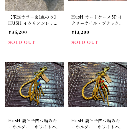
【限定カラー＆1点のみ】
HusH カードケース5P イ
HUSH イタリアンレザ
タリーオイル・ブラック×
ー キーケース ブラック
ターコイズ
¥35,200
¥13,200
×ターコイズ アミエット
社製4連キー金具 プリム
SOLD OUT
SOLD OUT
ホックボタン イタリアン
オイルショルダーレザー
発色が綺麗なターコイズ
スマートキー収納可能 経
年変化を楽しめます
HusH 鹿ヒモ四つ編みキ
HusH 鹿ヒモ四つ編みキ
ーホルダー ホワイトハー
ーホルダー ホワイトハー