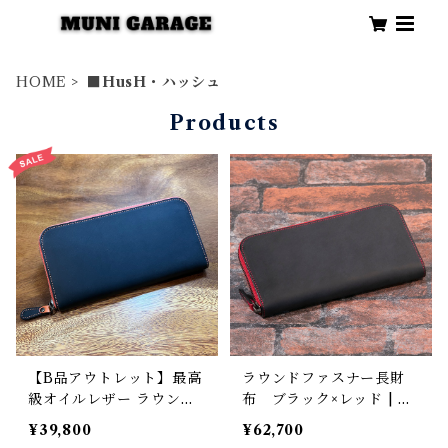
HOME
■HusH・ハッシュ
Products
【B品アウトレット】最高
ラウンドファスナー長財
級オイルレザー ラウンド
布 ブラック×レッド | H
ジップ長財布 総貼り合わ
usH ハッシュ
¥39,800
¥62,700
せ仕立て テンペスティ社