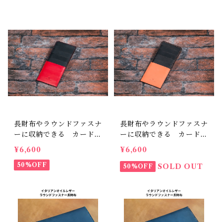
テキサス マイネ
長財布やラウンドファスナ
長財布やラウンドファスナ
ーに収納できる カードケ
ーに収納できる カードケ
ース インナーカードケー
ース インナーカードケー
¥6,600
¥6,600
ス5P イタリーオイル・ブ
ス5P イタリーオイル・ブ
ラック×レッド
50%OFF
ラック×サーモン
SOLD OUT
50%OFF