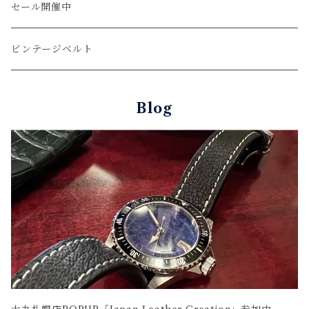
ショート
カードケース
ガルーシャ（エイ）
シフトノブ
ウッドキーホルダー
セール開催中
ウォレットロープ
アリゲーター
ZIPPO/ジッポー・ライター
ビンテージベルト
オーストリッチ
万年筆・ペン
Blog
コードバン
牛革