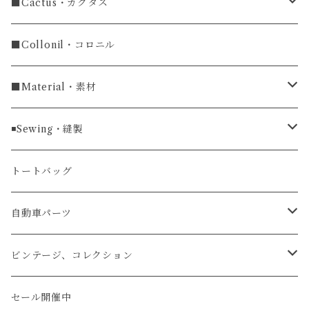
ラグ幅19mm
名刺入れ
ラウンドファスナー
■Cactus・カクタス
ラウンドファスナー長財布
ラグ幅20mm
小銭入れ
カードケース
コインケース
■Collonil・コロニル
ラグ幅22mm
キーケース
マウスパッド
キーホルダー
■Material・素材
ラグ幅24mm
時計ベルト
コインケース
ライターケース
クロコダイル
◾️Sewing・縫製
マネークリップ
キーホルダー
レザーウォッチ
パイソン
ハンドステッチ（手縫い）仕立て
トートバッグ
文字盤Mサイズ（φ33mm）
腕時計
キーケース
レザーウォレット
リザード
ミシンステッチ仕立て
自動車パーツ
文字盤Sサイズ（φ26mm）
ロング
タバコケース
エレファント
ステアリング
ビンテージ、コレクション
ショート
カードケース
ガルーシャ（エイ）
シフトノブ
ウッドキーホルダー
セール開催中