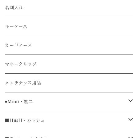
エレファント
ルミノックス / LUMINOX
長財布
名刺入れ
アリゲーター
エルメス / HERMES
キーケース
リザード
カードケース
ガルーシャ（エイ）
マネークリップ
牛革
メンテナンス用品
ラグ幅16mm
◾️Muni・無二
ラグ幅18mm
長財布
■HusH・ハッシュ
長財布