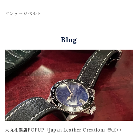
ウォレットロープ
アリゲーター
ZIPPO/ジッポー・ライター
ビンテージベルト
オーストリッチ
万年筆・ペン
Blog
コードバン
牛革
大丸札幌店POPUP「Japan Leather Creation」参加中