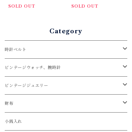
SOLD OUT
SOLD OUT
Category
時計ベルト
アップルウォッチベルト
ビンテージウォッチ、腕時計
コードバン
オメガ / OMEGA
ビンテージジュエリー
クロコダイル
ユリスナルダン / ULYSSE NARDIN
カルティエ / Cartier
財布
エコレザー
セイコー / SEIKO
コンパクト
小銭入れ