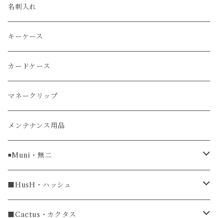
エレファント
ルミノックス / LUMINOX
長財布
名刺入れ
アリゲーター
エルメス / HERMES
キーケース
リザード
カードケース
ガルーシャ（エイ）
マネークリップ
牛革
メンテナンス用品
ラグ幅16mm
◾️Muni・無二
ラグ幅18mm
長財布
■HusH・ハッシュ
長財布
ラグ幅19mm
名刺入れ
ラウンドファスナー
■Cactus・カクタス