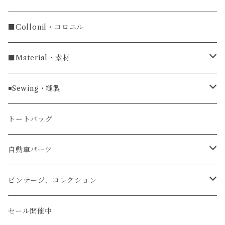
ラウンドファスナー長財布
ラグ幅20mm
小銭入れ
カードケース
コインケース
■Collonil・コロニル
ラグ幅22mm
キーケース
マウスパッド
キーホルダー
■Material・素材
ラグ幅24mm
時計ベルト
コインケース
ライターケース
クロコダイル
◾️Sewing・縫製
マネークリップ
キーホルダー
レザーウォッチ
パイソン
ハンドステッチ（手縫い）仕立て
トートバッグ
文字盤Mサイズ（φ33mm）
腕時計
キーケース
レザーウォレット
リザード
ミシンステッチ仕立て
自動車パーツ
文字盤Sサイズ（φ26mm）
ロング
タバコケース
エレファント
ステアリング
ビンテージ、コレクション
ショート
カードケース
ガルーシャ（エイ）
シフトノブ
ウッドキーホルダー
セール開催中