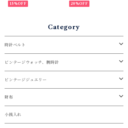
イソン × イタリアンショ
15%OFF
イソン × イタリアンショ
20%OFF
ルダーレザー コンチョウ
ルダーレザー コンチョウ
ォレット バイカーウォレ
ォレット バイカーウォレ
ット
ット
Category
時計ベルト
アップルウォッチベルト
ビンテージウォッチ、腕時計
コードバン
オメガ / OMEGA
ビンテージジュエリー
クロコダイル
ユリスナルダン / ULYSSE NARDIN
カルティエ / Cartier
財布
エコレザー
セイコー / SEIKO
コンパクト
小銭入れ