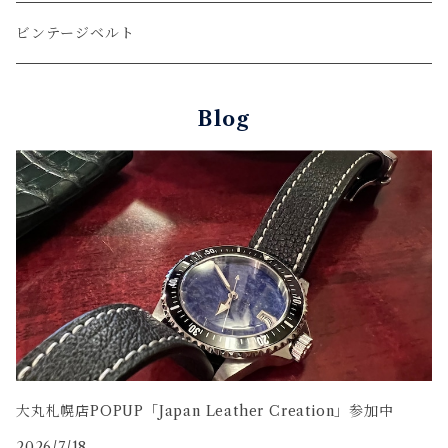
ウォレットロープ
アリゲーター
ZIPPO/ジッポー・ライター
ビンテージベルト
オーストリッチ
万年筆・ペン
Blog
コードバン
牛革
大丸札幌店POPUP「Japan Leather Creation」参加中
2026/7/18