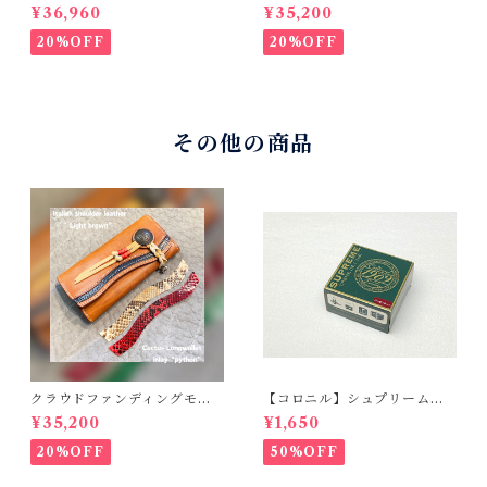
ル！Cactus・カクタス ロン
ル！Cactus・カクタス ロン
¥36,960
¥35,200
グウォレット（CWBL-03）
グウォレット（CWBL-03）
インレイ・リザード × イタリ
インレイ・パイソン × イタリ
20%OFF
20%OFF
アンショルダーレザー コン
アンショルダーレザー コン
チョウォレット バイカーウ
チョウォレット バイカーウ
ォレット
ォレット
その他の商品
クラウドファンディングモデ
【コロニル】シュプリームク
ル！Cactus・カクタス ロン
リームDX バーガンディ
¥35,200
¥1,650
グウォレット（CWBL-03）
インレイ・パイソン × イタリ
20%OFF
50%OFF
アンショルダーレザー コン
チョウォレット バイカーウ