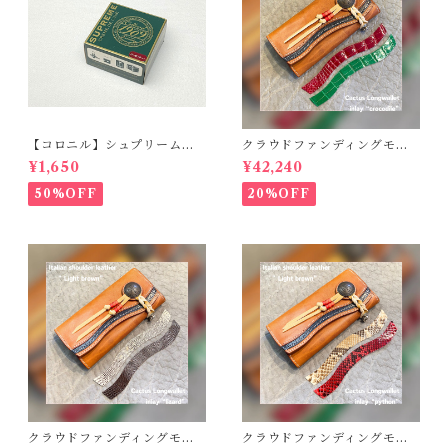
【コロニル】シュプリームク
クラウドファンディングモデ
リームDX バーガンディ
ル！Cactus・カクタス ロン
¥1,650
¥42,240
グウォレット（CWBL-03）
インレイ・クロコダイル × イ
50%OFF
20%OFF
タリアンショルダーレザー
コンチョウォレット バイカ
ーウォレット
クラウドファンディングモデ
クラウドファンディングモデ