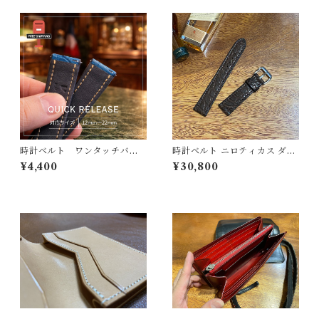
ォレット
時計ベルト ワンタッチバネ
時計ベルト ニロティカス ダー
棒加工（持ち込み後加工）ア
クブラウン（マット）丸腑 1
¥4,400
¥30,800
ビエ仕様 クイックリリー
8mm-16mm 【スタンダー
ス ゆうパケットポスト無料
ド】フルフラット型 腕時計
発送
バンド