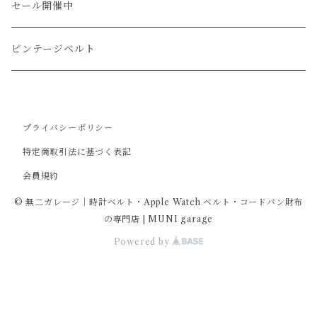
カードケース
ガルーシャ（エイ）
シフトノブ
ウッドキーホルダー
セール開催中
ウォレットロープ
アリゲーター
ZIPPO/ジッポー・ライター
ビンテージベルト
オーストリッチ
万年筆・ペン
プライバシーポリシー
コードバン
特定商取引法に基づく表記
会員規約
牛革
© 無二ガレージ｜時計ベルト・Apple Watch ベルト・コードバン財布
の専門店 | MUNI garage
Powered by