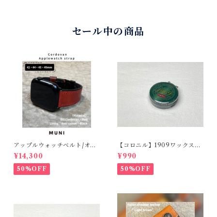
ン・マット（ラグ幅22mm）
ラップ / ブラック
セール中の商品
アップルウォッチベルト/オイ
【コロニル】1909ワックスポ
ルコードバン・レッド・フラ
リッシュ バーガンディ（革
¥14,300
¥990
ット（For 42/44/45/49m
靴用）
m）時計バンド
50%OFF
50%OFF