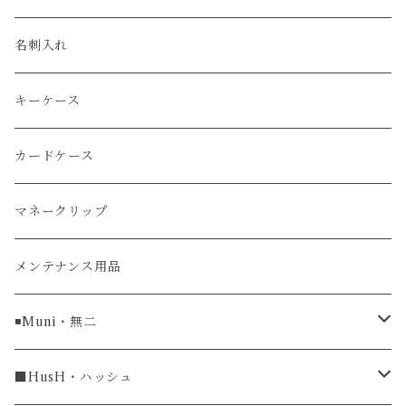
エレファント
ルミノックス / LUMINOX
長財布
名刺入れ
アリゲーター
エルメス / HERMES
キーケース
リザード
カードケース
ガルーシャ（エイ）
マネークリップ
牛革
メンテナンス用品
ラグ幅16mm
◾️Muni・無二
ラグ幅18mm
長財布
■HusH・ハッシュ