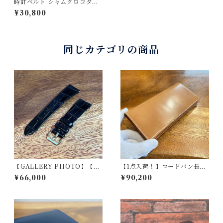
時計ベルト シャムクロコダイ
ル ネイビー（マット）丸腑 2
¥30,800
0mm-18mm 【スタンダー
ド】フルフラット型 腕時計
バンド
同じカテゴリの商品
【GALLERY PHOTO】【無
【1点入荷！】コードバン長財
二 / MUNI】最高級クロコダ
布（札入れタイプ）ナチュラ
¥66,000
¥90,200
イル（ニロティカス）仕立て
ル×ベージュ | 無二 MUNI
腕時計専用レザーストラップ
ヘリ返し / ダークブラウン・
マット（ラグ幅20mm）