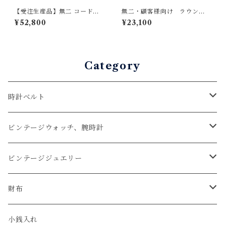
【受注生産品】無二 コードバ
無二・顧客様向け ラウンド
ン名刺入れ オイルコードバ
ファスナー長財布のファスナ
¥52,800
¥23,100
ン・ナチュラル×ベージュ
ー交換
Category
時計ベルト
アップルウォッチベルト
ビンテージウォッチ、腕時計
コードバン
オメガ / OMEGA
ビンテージジュエリー
クロコダイル
ユリスナルダン / ULYSSE NARDIN
カルティエ / Cartier
財布
エコレザー
セイコー / SEIKO
コンパクト
小銭入れ