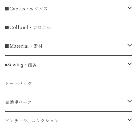
長財布
ラグ幅19mm
名刺入れ
ラウンドファスナー
■Cactus・カクタス
ラウンドファスナー長財布
ラグ幅20mm
小銭入れ
カードケース
コインケース
■Collonil・コロニル
ラグ幅22mm
キーケース
マウスパッド
キーホルダー
■Material・素材
ラグ幅24mm
時計ベルト
コインケース
ライターケース
クロコダイル
◾️Sewing・縫製
マネークリップ
キーホルダー
レザーウォッチ
パイソン
ハンドステッチ（手縫い）仕立て
トートバッグ
文字盤Mサイズ（φ33mm）
腕時計
キーケース
レザーウォレット
リザード
ミシンステッチ仕立て
自動車パーツ
文字盤Sサイズ（φ26mm）
ロング
タバコケース
エレファント
ステアリング
ビンテージ、コレクション
ショート