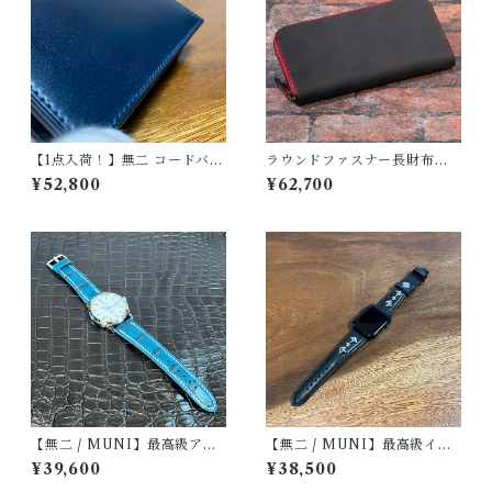
【1点入荷！】無二 コードバン
ラウンドファスナー長財布
名刺入れ オイルコードバン ネ
ブラック×レッド | HusH ハッ
¥52,800
¥62,700
イビー×ブラック｜新喜皮革製
シュ
コードバン・栃木レザー使用
【無二 / MUNI】最高級アリ
【無二 / MUNI】最高級イタ
ゲーター仕立て 腕時計レザー
リアンオイルレザー仕立て Ap
¥39,600
¥38,500
ストラップ / コバルトグリー
ple Watch専用スタッズスト