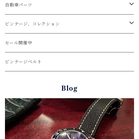
文字盤Mサイズ（φ33mm）
腕時計
キーケース
レザーウォレット
リザード
ミシンステッチ仕立て
自動車パーツ
文字盤Sサイズ（φ26mm）
ロング
タバコケース
エレファント
ステアリング
ビンテージ、コレクション
ショート
カードケース
ガルーシャ（エイ）
シフトノブ
ウッドキーホルダー
セール開催中
ウォレットロープ
アリゲーター
ZIPPO/ジッポー・ライター
ビンテージベルト
オーストリッチ
万年筆・ペン
Blog
コードバン
牛革