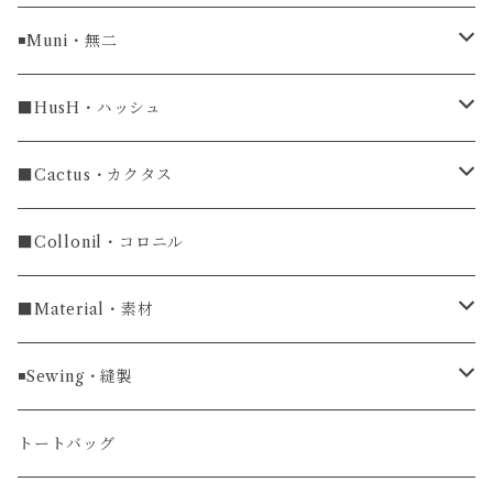
ラグ幅16mm
◾️Muni・無二
ラグ幅18mm
長財布
■HusH・ハッシュ
長財布
ラグ幅19mm
名刺入れ
ラウンドファスナー
■Cactus・カクタス
ラウンドファスナー長財布
ラグ幅20mm
小銭入れ
カードケース
コインケース
■Collonil・コロニル
ラグ幅22mm
キーケース
マウスパッド
キーホルダー
■Material・素材
ラグ幅24mm
時計ベルト
コインケース
ライターケース
クロコダイル
◾️Sewing・縫製
マネークリップ
キーホルダー
レザーウォッチ
パイソン
ハンドステッチ（手縫い）仕立て
トートバッグ