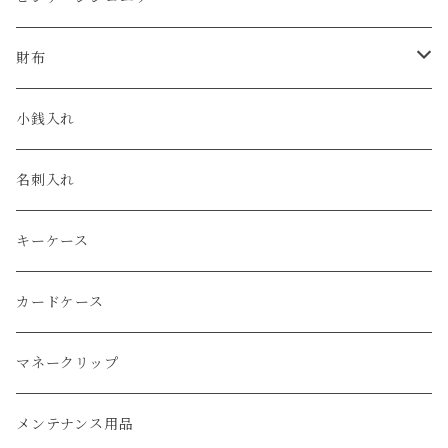
クロコダイル
ユリスナルダン / ULYSSE NARDIN
カルティエ / Cartier
財布
エコレザー
セイコー / SEIKO
コンパクト
小銭入れ
エレファント
ルミノックス / LUMINOX
長財布
名刺入れ
アリゲーター
エルメス / HERMES
キーケース
リザード
カードケース
ガルーシャ（エイ）
マネークリップ
牛革
メンテナンス用品