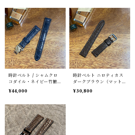
ラット 剣先スクエア型 時
計バンド
時計ベルト / シャムクロ
時計ベルト ニロティカス
コダイル・ネイビー竹腑・
ダークブラウン（マット）
手縫い 18mm-16mm
丸腑 18mm-16mm 【ス
¥44,000
¥30,800
ボンベ形状 腕時計バン
タンダード】フルフラット
ド ハンドメイド 時計ベ
型 腕時計バンド
ルト交換 アンチスウェッ
ト裏材 ステンレスDバッ
クル（プッシュ式バタフラ
イバックル）付き ワンタ
ッチバネ棒 クイックリリ