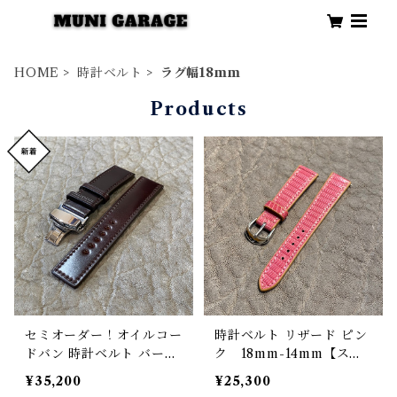
HOME
時計ベルト
ラグ幅18mm
Products
セミオーダー！オイルコー
時計ベルト リザード ピン
ドバン 時計ベルト バーガ
ク 18mm-14mm【スタ
ンディ 22mm幅まで指定
ンダード】フルフラット
¥35,200
¥25,300
可能【クラシック】肉厚フ
型 腕時計バンド