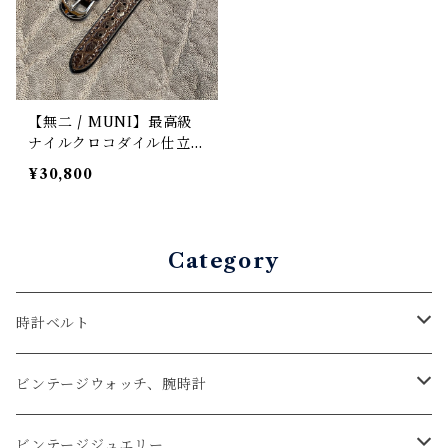
ース装備 カスタムも可
オメガやタグホイヤーにも
【無二 / MUNI】最高級
ナイルクロコダイル仕立て
時計レザーストラップ /
¥30,800
ブラウン・マット（ラグ幅
18mm）
Category
時計ベルト
アップルウォッチベルト
ビンテージウォッチ、腕時計
コードバン
オメガ / OMEGA
ビンテージジュエリー