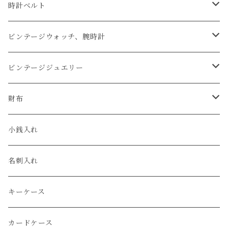
時計ベルト
アップルウォッチベルト
ビンテージウォッチ、腕時計
コードバン
オメガ / OMEGA
ビンテージジュエリー
クロコダイル
ユリスナルダン / ULYSSE NARDIN
カルティエ / Cartier
財布
エコレザー
セイコー / SEIKO
コンパクト
小銭入れ
エレファント
ルミノックス / LUMINOX
長財布
名刺入れ
アリゲーター
エルメス / HERMES
キーケース
リザード
カードケース