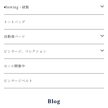
ラグ幅24mm
時計ベルト
コインケース
ライターケース
クロコダイル
◾️Sewing・縫製
マネークリップ
キーホルダー
レザーウォッチ
パイソン
ハンドステッチ（手縫い）仕立て
トートバッグ
文字盤Mサイズ（φ33mm）
腕時計
キーケース
レザーウォレット
リザード
ミシンステッチ仕立て
自動車パーツ
文字盤Sサイズ（φ26mm）
ロング
タバコケース
エレファント
ステアリング
ビンテージ、コレクション
ショート
カードケース
ガルーシャ（エイ）
シフトノブ
ウッドキーホルダー
セール開催中
ウォレットロープ
アリゲーター
ZIPPO/ジッポー・ライター
ビンテージベルト
オーストリッチ
万年筆・ペン
Blog