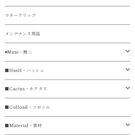
ガルーシャ（エイ）
マネークリップ
牛革
メンテナンス用品
ラグ幅16mm
◾️Muni・無二
ラグ幅18mm
長財布
■HusH・ハッシュ
長財布
ラグ幅19mm
名刺入れ
ラウンドファスナー
■Cactus・カクタス
ラウンドファスナー長財布
ラグ幅20mm
小銭入れ
カードケース
コインケース
■Collonil・コロニル
ラグ幅22mm
キーケース
マウスパッド
キーホルダー
■Material・素材