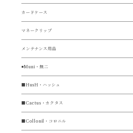
リザード
カードケース
ガルーシャ（エイ）
マネークリップ
牛革
メンテナンス用品
ラグ幅16mm
◾️Muni・無二
ラグ幅18mm
長財布
■HusH・ハッシュ
長財布
ラグ幅19mm
名刺入れ
ラウンドファスナー
■Cactus・カクタス
ラウンドファスナー長財布
ラグ幅20mm
小銭入れ
カードケース
コインケース
■Collonil・コロニル