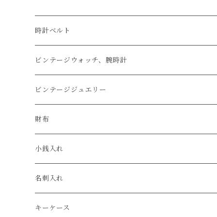
時計ベルト
アップルウォッチベルト
ビンテージウォッチ、腕時計
コードバン
オメガ / OMEGA
ビンテージジュエリー
クロコダイル
ユリスナルダン / ULYSSE NARDIN
カルティエ / Cartier
財布
エコレザー
セイコー / SEIKO
コンパクト
小銭入れ
エレファント
ルミノックス / LUMINOX
長財布
名刺入れ
アリゲーター
エルメス / HERMES
キーケース