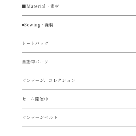
ラグ幅22mm
キーケース
マウスパッド
キーホルダー
■Material・素材
ラグ幅24mm
時計ベルト
コインケース
ライターケース
クロコダイル
◾️Sewing・縫製
マネークリップ
キーホルダー
レザーウォッチ
パイソン
ハンドステッチ（手縫い）仕立て
トートバッグ
文字盤Mサイズ（φ33mm）
腕時計
キーケース
レザーウォレット
リザード
ミシンステッチ仕立て
自動車パーツ
文字盤Sサイズ（φ26mm）
ロング
タバコケース
エレファント
ステアリング
ビンテージ、コレクション
ショート
カードケース
ガルーシャ（エイ）
シフトノブ
ウッドキーホルダー
セール開催中
ウォレットロープ
アリゲーター
ZIPPO/ジッポー・ライター
ビンテージベルト
オーストリッチ
万年筆・ペン