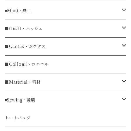
ラグ幅16mm
◾️Muni・無二
ラグ幅18mm
長財布
■HusH・ハッシュ
長財布
ラグ幅19mm
名刺入れ
ラウンドファスナー
■Cactus・カクタス
ラウンドファスナー長財布
ラグ幅20mm
小銭入れ
カードケース
コインケース
■Collonil・コロニル
ラグ幅22mm
キーケース
マウスパッド
キーホルダー
■Material・素材
ラグ幅24mm
時計ベルト
コインケース
ライターケース
クロコダイル
◾️Sewing・縫製
マネークリップ
キーホルダー
レザーウォッチ
パイソン
ハンドステッチ（手縫い）仕立て
トートバッグ