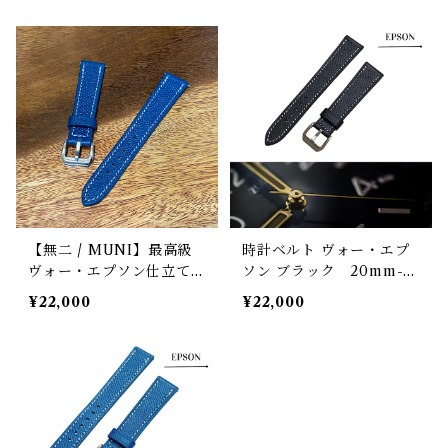
ック
【無二 / MUNI】最高級
時計ベルト ヴォー・エプ
ヴォー・エプソン仕立て
ソン ブラック 20mm-16
時計ストラップ（時計ベル
mm 【スタンダード】フ
¥22,000
¥22,000
ト）／ネイビー ラグ幅1
ルフラット型 腕時計バン
9mm
ド