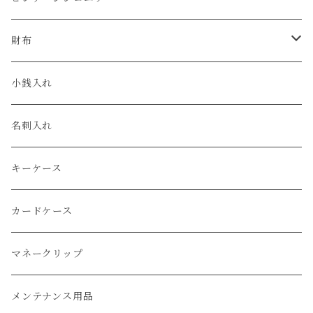
クロコダイル
ユリスナルダン / ULYSSE NARDIN
カルティエ / Cartier
財布
エコレザー
セイコー / SEIKO
コンパクト
小銭入れ
エレファント
ルミノックス / LUMINOX
長財布
名刺入れ
アリゲーター
エルメス / HERMES
キーケース
リザード
カードケース
ガルーシャ（エイ）
マネークリップ
牛革
メンテナンス用品