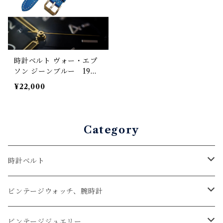
時計ベルト ヴォー・エプ
ソン ジーンブルー 19m
m-16mm 【スタンダー
¥22,000
ド】フルフラット型 腕時
計バンド
Category
時計ベルト
アップルウォッチベルト
ビンテージウォッチ、腕時計
コードバン
オメガ / OMEGA
ビンテージジュエリー