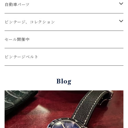
文字盤Mサイズ（φ33mm）
腕時計
キーケース
レザーウォレット
リザード
ミシンステッチ仕立て
自動車パーツ
文字盤Sサイズ（φ26mm）
ロング
タバコケース
エレファント
ステアリング
ビンテージ、コレクション
ショート
カードケース
ガルーシャ（エイ）
シフトノブ
ウッドキーホルダー
セール開催中
ウォレットロープ
アリゲーター
ZIPPO/ジッポー・ライター
ビンテージベルト
オーストリッチ
万年筆・ペン
Blog
コードバン
牛革