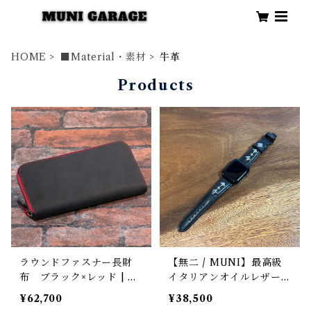
HOME
■Material・素材
牛革
Products
ラウンドファスナー長財
【無二 / MUNI】最高級
布 ブラック×レッド | H
イタリアンオイルレザー仕
usH ハッシュ
立て Apple Watch専用ス
¥62,700
¥38,500
タッズストラップ / ブラ