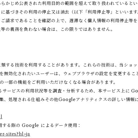
あらかじめ公表された利用目的の範囲を超えて取り扱われているとい
めに基づきその利用の停止又は消去（以下「利用停止等」といいます
のご請求であることを確認の上で、遅滞なく個人情報の利用停止等を
止等の義務を負わない場合は、この限りではありません。
これに類する技術を利用することがあります。これらの技術は、当ショ
eを無効化されたいユーザーは、ウェブブラウザの設定を変更すること
ビスの一部の機能をご利用いただけなくなる場合があります。
ービスの利用状況等を調査・分析するため、本サービス上に Google
収集、処理される仕組みその他Googleアナリティクスの詳しい情
l
用する際の Google によるデータ使用：
er-sites?hl=ja