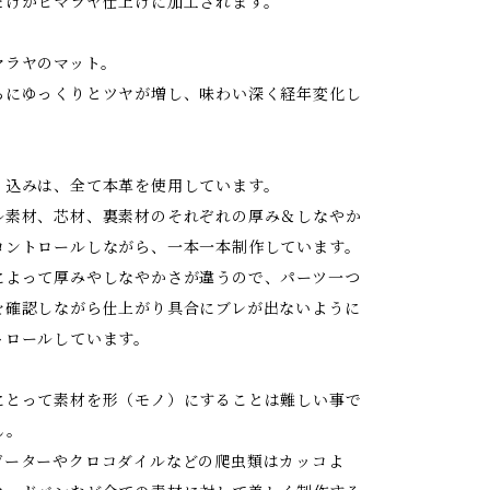
だけがヒマラヤ仕上げに加工されます。
マラヤのマット。
ちにゆっくりとツヤが増し、味わい深く経年変化し
。
り込みは、全て本革を使用しています。
ル素材、芯材、裏素材のそれぞれの厚み＆しなやか
コントロールしながら、一本一本制作しています。
によって厚みやしなやかさが違うので、パーツ一つ
を確認しながら仕上がり具合にブレが出ないように
トロールしています。
にとって素材を形（モノ）にすることは難しい事で
ん。
ゲーターやクロコダイルなどの爬虫類はカッコよ