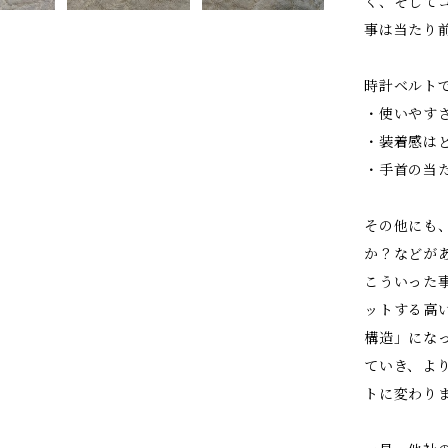
く、そして
事は当たり
時計ベルト
・使いやす
・装着感は
・手首の当
その他にも
か？などが
こういった
ットする高
構造」にな
ていき、よ
トに変わり