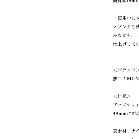
美錠幅18
・使用中に
メゾンでも
みながら、
仕上げして
＜ブランド
無二 / MUN
＜仕様＞
アップルウォ
49mmに対
表素材：ナ