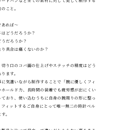
コードバンなど全ての素材に対して美しく制作する
前のこと。
であれば〜
さはどうだろうか？
どうだろうか？
たり具合は痛くないのか？
、切り口のコバ面の仕上げやステッチの精度はどう
あります。
事に気遣いながら制作することで「腕に優しくフィ
いホールド力、長時間の装着でも疲労感が出にくい
っており、使い込むうちに自身の腕周りの形に整っ
りフィットするご自身にとって唯一無二の時計ベル
ます。