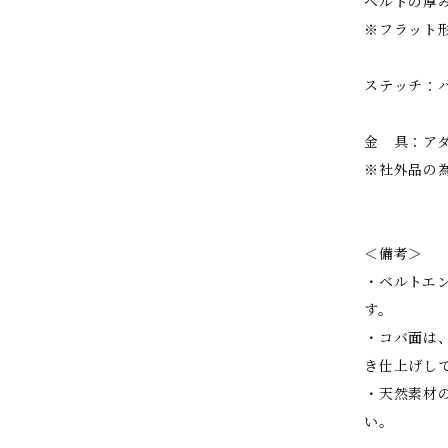
ベルトの厚み
※フラット
ステッチ：ハ
金 具：ア
※社外品の
＜備考＞
・ベルトエ
す。
・コバ面は
き仕上げし
・天然素材
い。