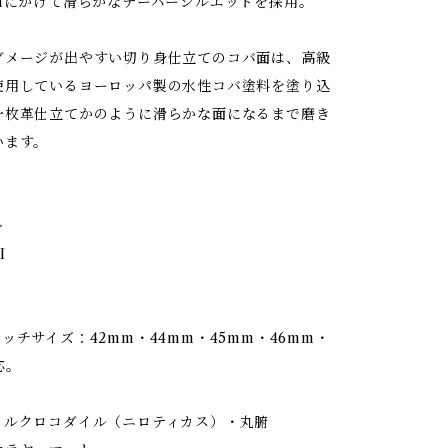
mmにかけて滑らかなテーパーシルエットを採用。
ダメージが出やすい切り身仕立てのコバ面は、高級
使用しているヨーロッパ製の水性コバ塗料を塗り込
一枚革仕立てかのように滑らかな面になるまで磨き
います。
＞
I
ッチサイズ：42mm・44mm・45mm・46mm・
応。
イルクロコダイル（ニロティカス）・丸腑