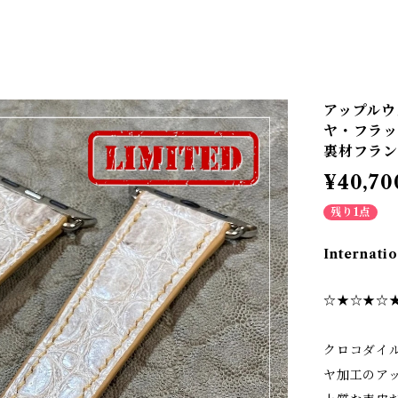
アップルウ
ヤ・フラット
裏材フラ
¥40,70
残り1点
Internatio
☆★☆★☆
クロコダイ
ヤ加工のア