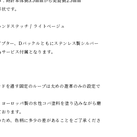
：時計本体側3.5mmから美錠側2.5mm
形状です。
ンドステッチ / ライトベージュ
ダプター、Dバックルともにステンレス製シルバー
為サービス付属となります。
ンドを通す固定のループは太めの遊革のみの設定で
、ヨーロッパ製の水性コバ塗料を塗り込みながら磨
ております。
のため、色柄に多少の差があることをご了承くださ