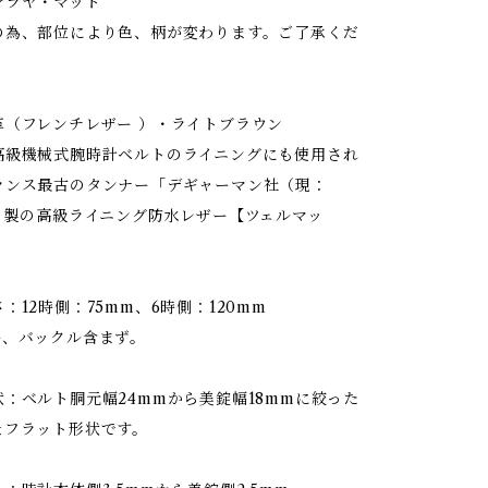
ヤ・マット
の為、部位により色、柄が変わります。ご了承くだ
革（フレンチレザー ）・ライトブラウン
高級機械式腕時計ベルトのライニングにも使用され
ランス最古のタンナー「デギャーマン社（現：
）」製の高級ライニング防水レザー【ツェルマッ
：12時側：75mm、6時側：120mm
ー、バックル含まず。
：ベルト胴元幅24mmから美錠幅18mmに絞った
＆フラット形状です。