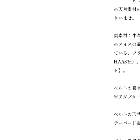
ヒマラ
※天然素材
さいませ。
裏素材：牛
※スイスの
ている、フ
HAAS社
ト】。
ベルトの長さ
※アダプタ
ベルトの形状
テーパード