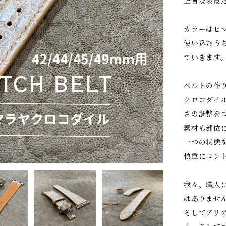
上質な表皮
カラーはヒ
使い込むう
ていきます
ベルトの作
クロコダイ
さの調整を
素材も部位
一つの状態
慎重にコン
我々、職人
はありませ
そしてアリ