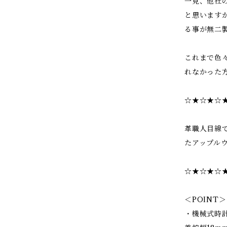
一見、他社
と思います
る事が無二
これまで色
れなかった
☆★☆★☆
革職人目線
たアップル
☆★☆★☆
＜POINT＞
・機械式時