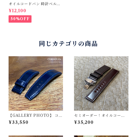
オイルコードバン 時計ベルト
ナチュラル 20mm-18mm
¥12,100
【スタンダード】フルフラッ
ト型 腕時計バンド
50%OFF
同じカテゴリの商品
【GALLERY PHOTO】 コー
セミオーダー！オイルコード
ドバン 時計ベルト ダークネイ
バン 時計ベルト バーガンディ
¥33,550
¥35,200
ビー 22mm-20mm ”クラシッ
22mm幅まで指定可能【クラ
ク” 極厚フラット 剣先オメガ
シック】肉厚フラット 剣先ス
型 時計バンド
クエア型 時計バンド