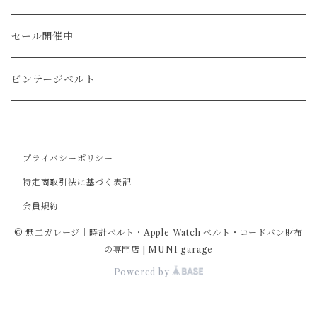
ショート
カードケース
ガルーシャ（エイ）
シフトノブ
ウッドキーホルダー
セール開催中
ウォレットロープ
アリゲーター
ZIPPO/ジッポー・ライター
ビンテージベルト
オーストリッチ
万年筆・ペン
プライバシーポリシー
コードバン
特定商取引法に基づく表記
会員規約
牛革
© 無二ガレージ｜時計ベルト・Apple Watch ベルト・コードバン財布
の専門店 | MUNI garage
Powered by