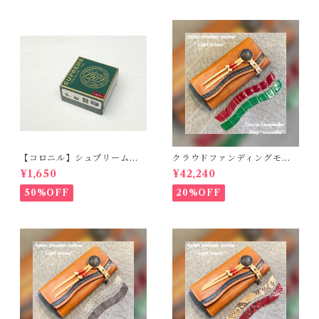
【コロニル】シュプリームク
クラウドファンディングモデ
リームDX バーガンディ
ル！Cactus・カクタス ロン
¥1,650
¥42,240
グウォレット（CWBL-03）
インレイ・クロコダイル × イ
50%OFF
20%OFF
タリアンショルダーレザー
コンチョウォレット バイカ
ーウォレット