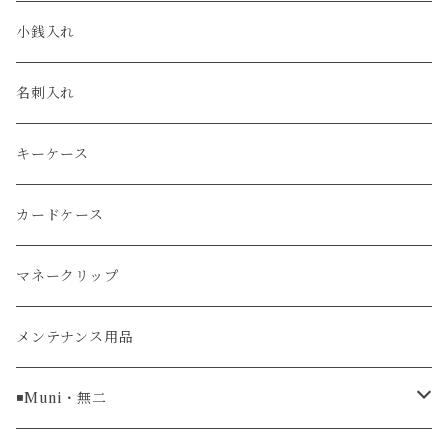
エコレザー
セイコー / SEIKO
コンパクト
小銭入れ
エレファント
ルミノックス / LUMINOX
長財布
名刺入れ
アリゲーター
エルメス / HERMES
キーケース
リザード
カードケース
ガルーシャ（エイ）
マネークリップ
牛革
メンテナンス用品
ラグ幅16mm
◾️Muni・無二