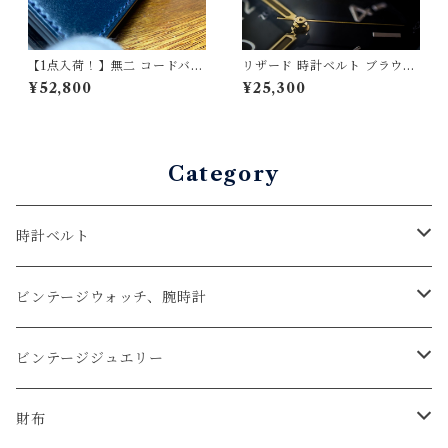
【1点入荷！】無二 コードバン
リザード 時計ベルト ブラウン
名刺入れ オイルコードバン ネ
（竹腑）19mm-16mm【スタ
¥52,800
¥25,300
イビー×ブラック｜新喜皮革製
ンダード】フルフラット型 腕
コードバン・栃木レザー使用
時計バンド
Category
時計ベルト
アップルウォッチベルト
ビンテージウォッチ、腕時計
コードバン
オメガ / OMEGA
ビンテージジュエリー
クロコダイル
ユリスナルダン / ULYSSE NARDIN
カルティエ / Cartier
財布