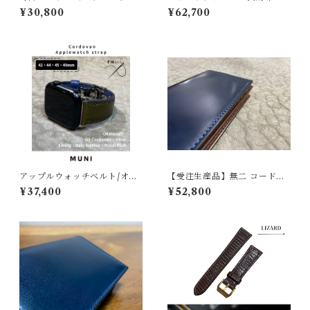
ル ネイビー（マット）丸腑 2
ブラック×レッド | HusH ハッ
¥30,800
¥62,700
0mm-18mm 【スタンダー
シュ
ド】フルフラット型 腕時計
バンド
アップルウォッチベルト/オイ
【受注生産品】無二 コードバ
ルコードバン・オリーブ・ボ
ン名刺入れ オイルコードバ
¥37,400
¥52,800
ンベ型・手縫い（For 42/44/
ン・ネイビー×ブラウン 新喜
45/49mm）レザーバンド
皮革製コードバンン使用 磨
きコバ仕立て メンズ名刺入
れ