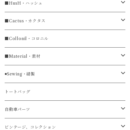
ラグ幅18mm
長財布
■HusH・ハッシュ
長財布
ラグ幅19mm
名刺入れ
ラウンドファスナー
■Cactus・カクタス
ラウンドファスナー長財布
ラグ幅20mm
小銭入れ
カードケース
コインケース
■Collonil・コロニル
ラグ幅22mm
キーケース
マウスパッド
キーホルダー
■Material・素材
ラグ幅24mm
時計ベルト
コインケース
ライターケース
クロコダイル
◾️Sewing・縫製
マネークリップ
キーホルダー
レザーウォッチ
パイソン
ハンドステッチ（手縫い）仕立て
トートバッグ
文字盤Mサイズ（φ33mm）
腕時計
キーケース
レザーウォレット
リザード
ミシンステッチ仕立て
自動車パーツ
文字盤Sサイズ（φ26mm）
ロング
タバコケース
エレファント
ステアリング
ビンテージ、コレクション