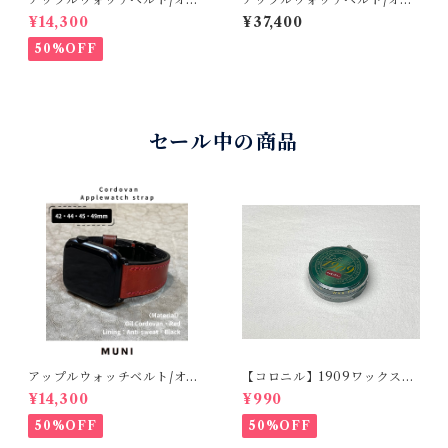
ルコードバン・レッド・フラ
ルコードバン・オリーブ・ボ
¥14,300
¥37,400
ット（For 42/44/45/49m
ンベ型・手縫い（For 42/44/
m）時計バンド
45/49mm）レザーバンド
50%OFF
セール中の商品
アップルウォッチベルト/オイ
【コロニル】1909ワックスポ
ルコードバン・レッド・フラ
リッシュ バーガンディ（革
¥14,300
¥990
ット（For 42/44/45/49m
靴用）
m）時計バンド
50%OFF
50%OFF