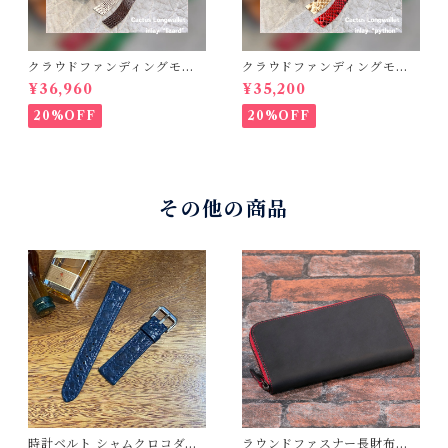
クラウドファンディングモデ
クラウドファンディングモデ
ル！Cactus・カクタス ロン
ル！Cactus・カクタス ロン
¥36,960
¥35,200
グウォレット（CWBL-03）
グウォレット（CWBL-03）
インレイ・リザード × イタリ
インレイ・パイソン × イタリ
20%OFF
20%OFF
アンショルダーレザー コン
アンショルダーレザー コン
チョウォレット バイカーウ
チョウォレット バイカーウ
ォレット
ォレット
その他の商品
時計ベルト シャムクロコダイ
ラウンドファスナー長財布