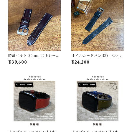
時計ベルト 24mm ストレー
オイルコードバン 時計ベルト
ト オイルコードバン・バー
ネイビー 19mm-16mm【ス
¥39,600
¥24,200
ガンディ・甲丸 極太1番糸
タンダード】フルフラット
手縫い 腕時計バンド
型 腕時計バンド
アップルウォッチベルト/オイ
アップルウォッチベルト/オイ