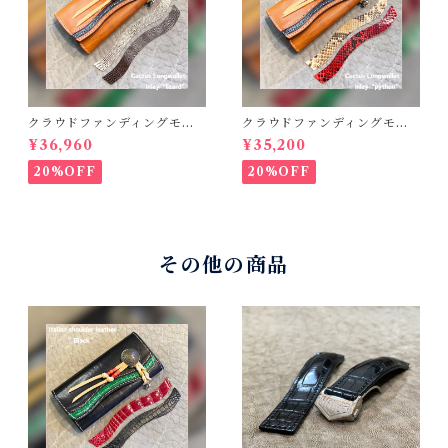
クラウドファンディングモデ
クラウドファンディングモデ
ル！Cactus・カクタス ロン
ル！Cactus・カクタス ロン
¥36,960
¥35,200
グウォレット（CWBL-03）
グウォレット（CWBL-03）
インレイ・リザード × イタリ
インレイ・パイソン × イタリ
20%OFF
20%OFF
アンショルダーレザー コン
アンショルダーレザー コン
チョウォレット バイカーウ
チョウォレット バイカーウ
ォレット
ォレット
その他の商品