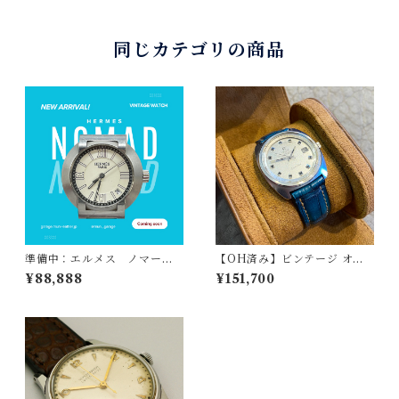
SS クォーツ 36mm ボーイズ
1990s ビンテージウォッチ 25
61.80
同じカテゴリの商品
準備中：エルメス ノマー
【OH済み】ビンテージ オメ
ド ビンテージ / HERMES N
ガ シーマスター / OMEGA S
¥88,888
¥151,700
OMAD ビンテージ 腕時計
EAMASTER 168.035 自動巻
ステンレススケース シルバ
き 38mm 1969年製 腕時計
ー文字盤
ステンレススティールケー
ス 斑点模様（梨地）シルバ
ー文字盤 アプライドインデ
ックス ノンポリッシュ 純
正オリジナルステンレスベル
ト付き オメガ透かしありプ
ラ風防 クロノメーター精度