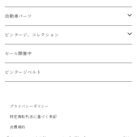
文字盤Mサイズ（φ33mm）
腕時計
キーケース
レザーウォレット
リザード
ミシンステッチ仕立て
自動車パーツ
文字盤Sサイズ（φ26mm）
ロング
タバコケース
エレファント
ステアリング
ビンテージ、コレクション
ショート
カードケース
ガルーシャ（エイ）
シフトノブ
ウッドキーホルダー
セール開催中
ウォレットロープ
アリゲーター
ZIPPO/ジッポー・ライター
ビンテージベルト
オーストリッチ
万年筆・ペン
プライバシーポリシー
コードバン
特定商取引法に基づく表記
会員規約
牛革