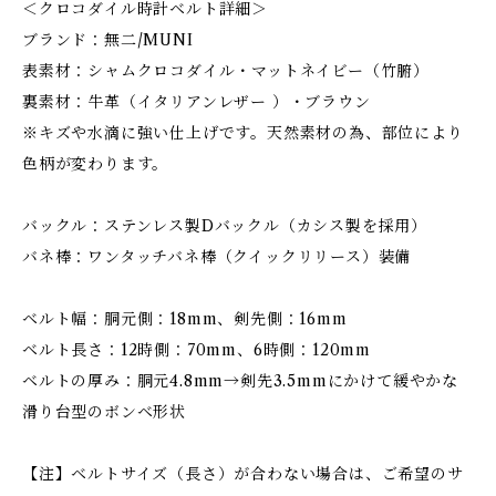
＜クロコダイル時計ベルト詳細＞
ブランド：無二/MUNI
表素材：シャムクロコダイル・マットネイビー（竹腑）
裏素材：牛革（イタリアンレザー ）・ブラウン
※キズや水滴に強い仕上げです。天然素材の為、部位により
色柄が変わります。
バックル：ステンレス製Dバックル（カシス製を採用）
バネ棒：ワンタッチバネ棒（クイックリリース）装備
ベルト幅：胴元側：18mm、剣先側：16mm
ベルト長さ：12時側：70mm、6時側：120mm
ベルトの厚み：胴元4.8mm→剣先3.5mmにかけて緩やかな
滑り台型のボンベ形状
【注】ベルトサイズ（長さ）が合わない場合は、ご希望のサ