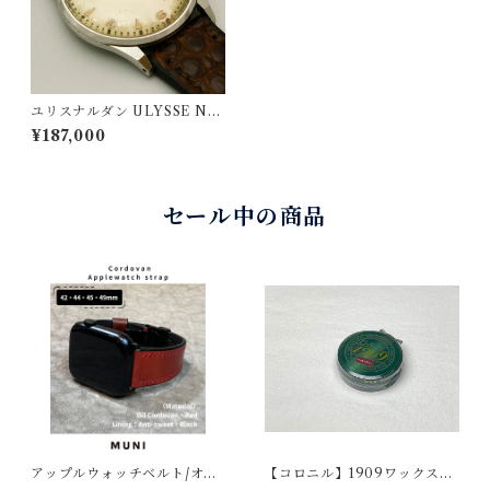
ユリスナルダン ULYSSE NA
RDIN SS 手巻き 1950s ビン
¥187,000
テージウォッチ & 無二・時計
ベルト
セール中の商品
アップルウォッチベルト/オイ
【コロニル】1909ワックスポ
ルコードバン・レッド・フラ
リッシュ バーガンディ（革