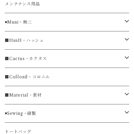
牛革
メンテナンス用品
ラグ幅16mm
◾️Muni・無二
ラグ幅18mm
長財布
■HusH・ハッシュ
長財布
ラグ幅19mm
名刺入れ
ラウンドファスナー
■Cactus・カクタス
ラウンドファスナー長財布
ラグ幅20mm
小銭入れ
カードケース
コインケース
■Collonil・コロニル
ラグ幅22mm
キーケース
マウスパッド
キーホルダー
■Material・素材
ラグ幅24mm
時計ベルト
コインケース
ライターケース
クロコダイル
◾️Sewing・縫製
マネークリップ
キーホルダー
レザーウォッチ
パイソン
ハンドステッチ（手縫い）仕立て
トートバッグ