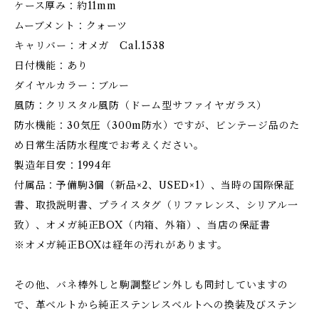
ケース厚み：約11mm
ムーブメント：クォーツ
キャリバー：オメガ Cal.1538
日付機能：あり
ダイヤルカラー：ブルー
風防：クリスタル風防（ドーム型サファイヤガラス）
防水機能：30気圧（300m防水）ですが、ビンテージ品のた
め日常生活防水程度でお考えください。
製造年目安：1994年
付属品：予備駒3個（新品×2、USED×1）、当時の国際保証
書、取扱説明書、プライスタグ（リファレンス、シリアル一
致）、オメガ純正BOX（内箱、外箱）、当店の保証書
※オメガ純正BOXは経年の汚れがあります。
その他、バネ棒外しと駒調整ピン外しも同封していますの
で、革ベルトから純正ステンレスベルトへの換装及びステン