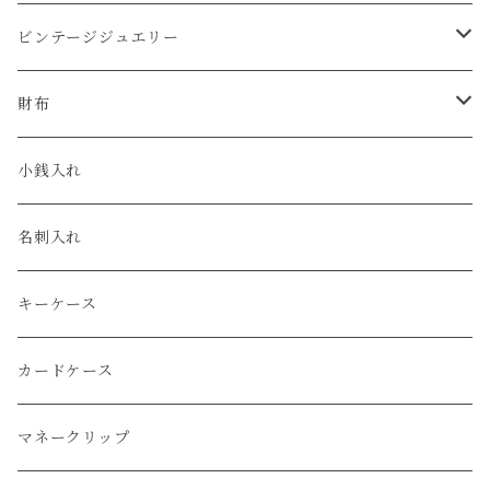
コードバン
オメガ / OMEGA
ビンテージジュエリー
クロコダイル
ユリスナルダン / ULYSSE NARDIN
カルティエ / Cartier
財布
エコレザー
セイコー / SEIKO
コンパクト
小銭入れ
エレファント
ルミノックス / LUMINOX
長財布
名刺入れ
アリゲーター
エルメス / HERMES
キーケース
リザード
カードケース
ガルーシャ（エイ）
マネークリップ