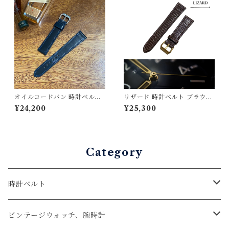
オイルコードバン 時計ベルト
リザード 時計ベルト ブラウン
ネイビー 19mm-16mm【ス
（竹腑）19mm-16mm【スタ
¥24,200
¥25,300
タンダード】フルフラット
ンダード】フルフラット型 腕
型 腕時計バンド
時計バンド
Category
時計ベルト
アップルウォッチベルト
ビンテージウォッチ、腕時計