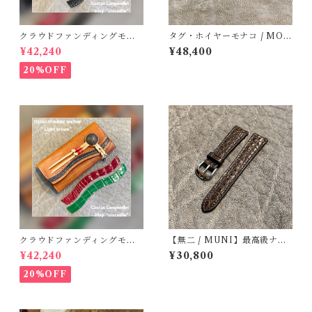
クラウドファンディングモデ
タグ・ホイヤーモナコ / MON
ル！Cactus・カクタス ロン
ACO用 クロコダイル 時計ベ
¥42,240
¥48,400
グウォレット（CWBL-03）
ルト・竹腑・マットブラック
インレイ・クロコダイル × イ
20%OFF
タリアンショルダーレザー
コンチョウォレット バイカ
ーウォレット
クラウドファンディングモデ
【無二 / MUNI】最高級ナイ
ル！Cactus・カクタス ロン
ルクロコダイル仕立て 時計レ
¥42,240
¥30,800
グウォレット（CWBL-03）
ザーストラップ / ブラウン・
インレイ・クロコダイル × イ
マット（ラグ幅18mm）
20%OFF
タリアンショルダーレザー
コンチョウォレット バイカ
ーウォレット