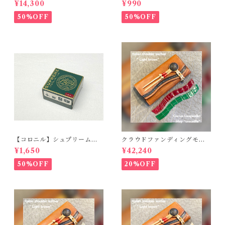
¥14,300
¥990
ット（For 42/44/45/49m
靴用）
m）時計バンド
50%OFF
50%OFF
【コロニル】シュプリームク
クラウドファンディングモデ
リームDX バーガンディ
ル！Cactus・カクタス ロン
¥1,650
¥42,240
グウォレット（CWBL-03）
インレイ・クロコダイル × イ
50%OFF
20%OFF
タリアンショルダーレザー
コンチョウォレット バイカ
ーウォレット