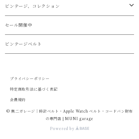
文字盤Sサイズ（φ26mm）
ロング
タバコケース
エレファント
ステアリング
ビンテージ、コレクション
ショート
カードケース
ガルーシャ（エイ）
シフトノブ
ウッドキーホルダー
セール開催中
ウォレットロープ
アリゲーター
ZIPPO/ジッポー・ライター
ビンテージベルト
オーストリッチ
万年筆・ペン
プライバシーポリシー
コードバン
特定商取引法に基づく表記
会員規約
牛革
© 無二ガレージ｜時計ベルト・Apple Watch ベルト・コードバン財布
の専門店 | MUNI garage
Powered by