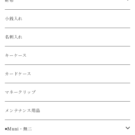
クロコダイル
ユリスナルダン / ULYSSE NARDIN
カルティエ / Cartier
財布
エコレザー
セイコー / SEIKO
コンパクト
小銭入れ
エレファント
ルミノックス / LUMINOX
長財布
名刺入れ
アリゲーター
エルメス / HERMES
キーケース
リザード
カードケース
ガルーシャ（エイ）
マネークリップ
牛革
メンテナンス用品
ラグ幅16mm
◾️Muni・無二