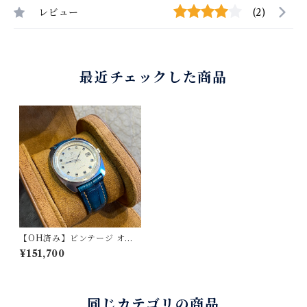
レビュー
(2)
最近チェックした商品
【OH済み】ビンテージ オメ
ガ シーマスター / OMEGA S
¥151,700
EAMASTER 168.035 自動巻
き 38mm 1969年製 腕時計
ステンレススティールケー
ス 斑点模様（梨地）シルバ
ー文字盤 アプライドインデ
同じカテゴリの商品