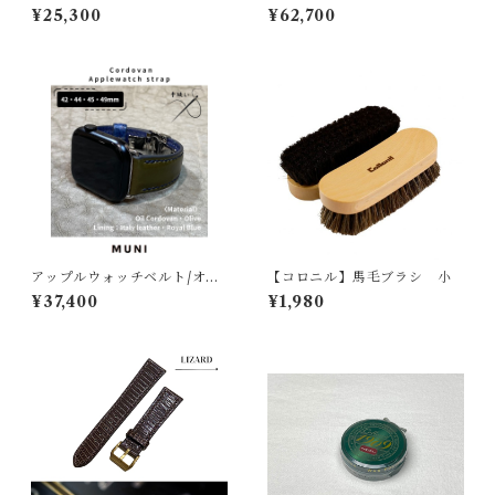
18mm-14mm【スタンダー
ブラック×レッド | HusH ハッ
¥25,300
¥62,700
ド】フルフラット型 腕時計
シュ
バンド
アップルウォッチベルト/オイ
【コロニル】馬毛ブラシ 小
ルコードバン・オリーブ・ボ
¥37,400
¥1,980
ンベ型・手縫い（For 42/44/
45/49mm）レザーバンド