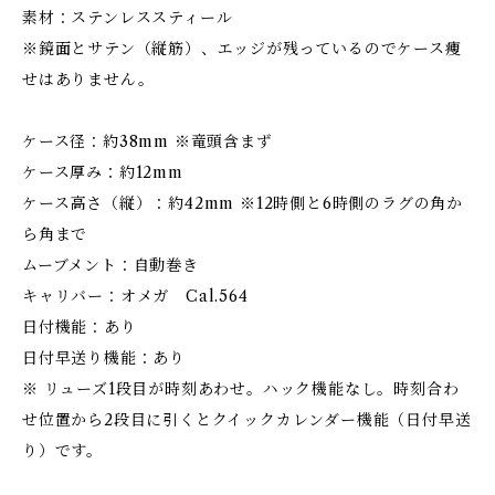
素材：ステンレススティール
※鏡面とサテン（縦筋）、エッジが残っているのでケース痩
せはありません。
ケース径：約38mm ※竜頭含まず
ケース厚み：約12mm
ケース高さ（縦）：約42mm ※12時側と6時側のラグの角か
ら角まで
ムーブメント：自動巻き
キャリバー：オメガ Cal.564
日付機能：あり
日付早送り機能：あり
※ リューズ1段目が時刻あわせ。ハック機能なし。時刻合わ
せ位置から2段目に引くとクイックカレンダー機能（日付早送
り）です。