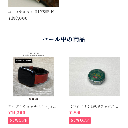
ユリスナルダン ULYSSE NA
RDIN SS 手巻き 1950s ビン
¥187,000
テージウォッチ & 無二・時計
ベルト
セール中の商品
アップルウォッチベルト/オイ
【コロニル】1909ワックスポ
ルコードバン・レッド・フラ
リッシュ バーガンディ（革
¥14,300
¥990
ット（For 42/44/45/49m
靴用）
m）時計バンド
50%OFF
50%OFF