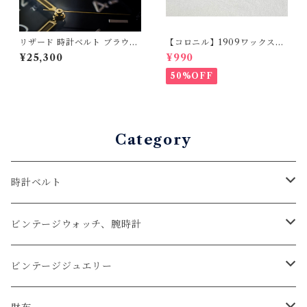
リザード 時計ベルト ブラウン
【コロニル】1909ワックスポ
（竹腑）19mm-16mm【スタ
リッシュ バーガンディ（革
¥25,300
¥990
ンダード】フルフラット型 腕
靴用）
時計バンド
50%OFF
Category
時計ベルト
アップルウォッチベルト
ビンテージウォッチ、腕時計
コードバン
オメガ / OMEGA
ビンテージジュエリー