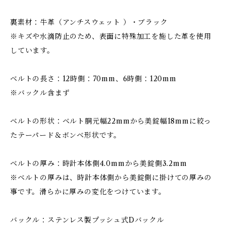
裏素材：牛革（アンチスウェット ）・ブラック
※キズや水滴防止のため、表面に特殊加工を施した革を使用
しています。
ベルトの長さ：12時側：70mm、6時側：120mm
※バックル含まず
ベルトの形状：ベルト胴元幅22mmから美錠幅18mmに絞っ
たテーパード＆ボンベ形状です。
ベルトの厚み：時計本体側4.0mmから美錠側3.2mm
※ベルトの厚みは、時計本体側から美錠側に掛けての厚みの
事です。滑らかに厚みの変化をつけています。
バックル：ステンレス製プッシュ式Dバックル