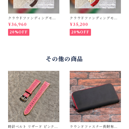
クラウドファンディングモデ
クラウドファンディングモデ
ル！Cactus・カクタス ロン
ル！Cactus・カクタス ロン
¥36,960
¥35,200
グウォレット（CWBL-03）
グウォレット（CWBL-03）
インレイ・リザード × イタリ
インレイ・パイソン × イタリ
20%OFF
20%OFF
アンショルダーレザー コン
アンショルダーレザー コン
チョウォレット バイカーウ
チョウォレット バイカーウ
ォレット
ォレット
その他の商品
時計ベルト リザード ピンク
ラウンドファスナー長財布