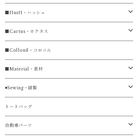
ラグ幅18mm
長財布
■HusH・ハッシュ
長財布
ラグ幅19mm
名刺入れ
ラウンドファスナー
■Cactus・カクタス
ラウンドファスナー長財布
ラグ幅20mm
小銭入れ
カードケース
コインケース
■Collonil・コロニル
ラグ幅22mm
キーケース
マウスパッド
キーホルダー
■Material・素材
ラグ幅24mm
時計ベルト
コインケース
ライターケース
クロコダイル
◾️Sewing・縫製
マネークリップ
キーホルダー
レザーウォッチ
パイソン
ハンドステッチ（手縫い）仕立て
トートバッグ
文字盤Mサイズ（φ33mm）
腕時計
キーケース
レザーウォレット
リザード
ミシンステッチ仕立て
自動車パーツ