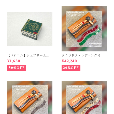
【コロニル】シュプリームク
クラウドファンディングモデ
リームDX バーガンディ
ル！Cactus・カクタス ロン
¥1,650
¥42,240
グウォレット（CWBL-03）
インレイ・クロコダイル × イ
50%OFF
20%OFF
タリアンショルダーレザー
コンチョウォレット バイカ
ーウォレット