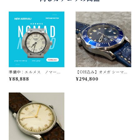
ックス ノンポリッシュ 純
正オリジナルステンレスベル
ト付き オメガ透かしありプ
ラ風防 クロノメーター精度
準備中：エルメス ノマー
【OH込み】オメガ シーマス
ド ビンテージ / HERMES N
ター300 / OMEGA SEAMAS
¥88,888
¥294,800
OMAD ビンテージ 腕時計
TER300 プロフェッショナル
ステンレススケース シルバ
SS クォーツ 36mm ボーイズ
ー文字盤
1990s ビンテージウォッチ 25
61.80