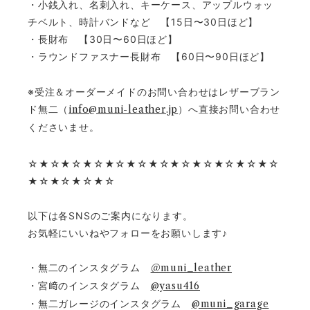
・小銭入れ、名刺入れ、キーケース、アップルウォッ
チベルト、時計バンドなど 【15日〜30日ほど】
・長財布 【30日〜60日ほど】
・ラウンドファスナー長財布 【60日〜90日ほど】
※受注＆オーダーメイドのお問い合わせはレザーブラン
ド無二（
info@muni-leather.jp
）へ直接お問い合わせ
くださいませ。
☆★☆★☆★☆★☆★☆★☆★☆★☆★☆★☆★☆
★☆★☆★☆★☆
以下は各SNSのご案内になります。
お気軽にいいねやフォローをお願いします♪
・無二のインスタグラム
＠muni_leather
・宮﨑のインスタグラム
@yasu416
・無二ガレージのインスタグラム
@muni_garage