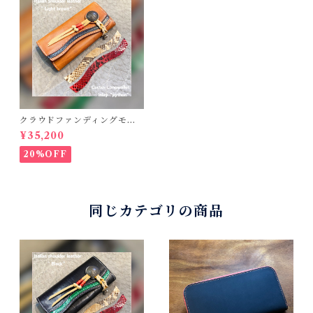
クラウドファンディングモデ
ル！Cactus・カクタス ロン
¥35,200
グウォレット（CWBL-03）
インレイ・パイソン × イタリ
20%OFF
アンショルダーレザー コン
チョウォレット バイカーウ
ォレット
同じカテゴリの商品