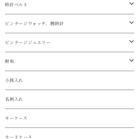
時計ベルト
アップルウォッチベルト
ビンテージウォッチ、腕時計
コードバン
オメガ / OMEGA
ビンテージジュエリー
クロコダイル
ユリスナルダン / ULYSSE NARDIN
カルティエ / Cartier
財布
エコレザー
セイコー / SEIKO
コンパクト
小銭入れ
エレファント
ルミノックス / LUMINOX
長財布
名刺入れ
アリゲーター
エルメス / HERMES
キーケース
リザード
カードケース