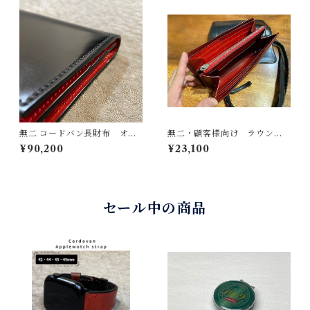
無二 コードバン長財布 オイ
無二・顧客様向け ラウンド
ルコードバン・ブラック×イタ
ファスナー長財布のファスナ
¥90,200
¥23,100
リーショルダー・レッド 新
ー交換
喜皮革製コードバン イタリ
ア製牛革使用 シンプルで強
靭な革財布 美しいステッチ
とコバの仕上げ
セール中の商品