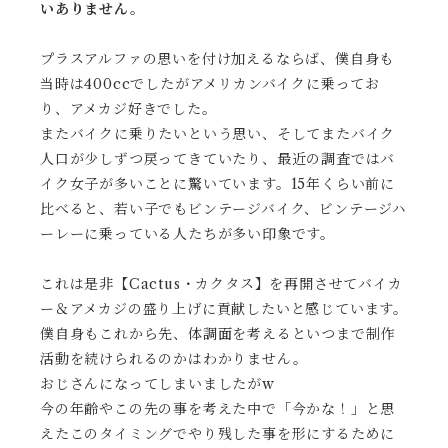
いありません。
プラスアルファの思いを付け加えるならば、僕自身も
当時は400ccでしたがアメリカンバイクに乗ってお
り、アメカジ好きでした。
またバイクに乗りたいという思い、そしてまたバイク
人口が少しずつ戻ってきていたり、最近の調査ではバ
イク女子が多いことに驚いています。15年くらい前に
比べると、若い子でもビンテージバイク、ビンテージハ
ーレーに乗っている人たちが多い印象です。
これは是非【Cactus・カクタス】を再開させてバイカ
ー＆アメカジの盛り上げに貢献したいと感じています。
僕自身もこれから先、体調面を考えるといつまで制作
活動を続けられるのかはわかりません。
おじさんになってしまいましたがw
今の年齢やこの先の事を考えた中で「今かな！」と思
えたこのタイミングでやり残した事を形にするために