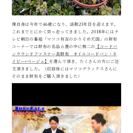
僕自身は今年で46歳になり、活動21年目を迎えます。
これまでとにかく突っ走ってきました。2018年にはテ
レビ朝日の番組「マツコ有吉のかりそめ天国」の財布
コーナーでは財布の名品６選の中に無二の
【コードバ
ンラウンドファスナー長財布 オイルコードバン・ネ
イビー×ベージュ】
を選んで頂き、たくさんの方にご注
文頂きました。（収録後にはマツコデラックスさんに
そのまま財布をご購入頂きました）