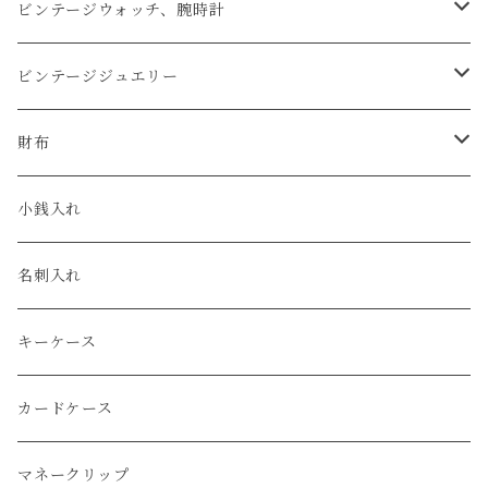
アップルウォッチベルト
ビンテージウォッチ、腕時計
コードバン
オメガ / OMEGA
ビンテージジュエリー
クロコダイル
ユリスナルダン / ULYSSE NARDIN
カルティエ / Cartier
財布
エコレザー
セイコー / SEIKO
コンパクト
小銭入れ
エレファント
ルミノックス / LUMINOX
長財布
名刺入れ
アリゲーター
エルメス / HERMES
キーケース
リザード
カードケース
ガルーシャ（エイ）
マネークリップ