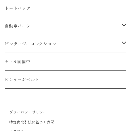
マネークリップ
キーホルダー
レザーウォッチ
パイソン
ハンドステッチ（手縫い）仕立て
トートバッグ
文字盤Mサイズ（φ33mm）
腕時計
キーケース
レザーウォレット
リザード
ミシンステッチ仕立て
自動車パーツ
文字盤Sサイズ（φ26mm）
ロング
タバコケース
エレファント
ステアリング
ビンテージ、コレクション
ショート
カードケース
ガルーシャ（エイ）
シフトノブ
ウッドキーホルダー
セール開催中
ウォレットロープ
アリゲーター
ZIPPO/ジッポー・ライター
ビンテージベルト
オーストリッチ
万年筆・ペン
プライバシーポリシー
コードバン
特定商取引法に基づく表記