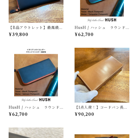
【B品アウトレット】最高級オ
HusH / ハッシュ ラウンド
イルレザー ラウンドジップ長
ファスナー長財布 イタリー
¥39,800
¥62,700
財布 総貼り合わせ仕立て テン
オイル・ブラック×ターコイズ
ペスティ社 テキサス マイネ
HusH / ハッシュ ラウンド
【1点入荷！】コードバン長財
ファスナー長財布 イタリー
布（札入れタイプ）ナチュラ
¥62,700
¥90,200
オイルレザー・ブラック×サー
ル×ベージュ | 無二 MUNI
モン