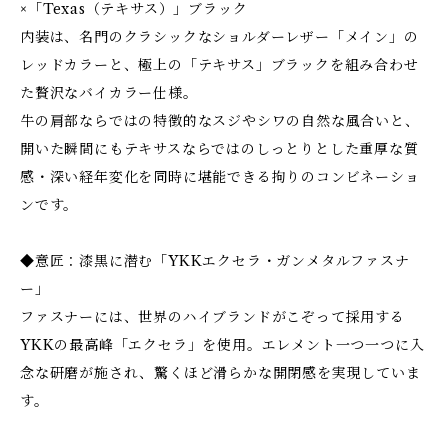
×「Texas（テキサス）」ブラック
内装は、名門のクラシックなショルダーレザー「メイン」の
レッドカラーと、極上の「テキサス」ブラックを組み合わせ
た贅沢なバイカラー仕様。
牛の肩部ならではの特徴的なスジやシワの自然な風合いと、
開いた瞬間にもテキサスならではのしっとりとした重厚な質
感・深い経年変化を同時に堪能できる拘りのコンビネーショ
ンです。
◆意匠：漆黒に潜む「YKKエクセラ・ガンメタルファスナ
ー」
ファスナーには、世界のハイブランドがこぞって採用する
YKKの最高峰「エクセラ」を使用。エレメント一つ一つに入
念な研磨が施され、驚くほど滑らかな開閉感を実現していま
す。