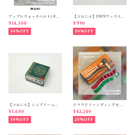
アップルウォッチベルト/オイ
【コロニル】1909ワックスポ
ルコードバン・レッド・フラ
リッシュ バーガンディ（革
¥14,300
¥990
ット（For 42/44/45/49m
靴用）
m）時計バンド
50%OFF
50%OFF
【コロニル】シュプリームク
クラウドファンディングモデ
リームDX バーガンディ
ル！Cactus・カクタス ロン
¥1,650
¥42,240
グウォレット（CWBL-03）
インレイ・クロコダイル × イ
50%OFF
20%OFF
タリアンショルダーレザー
コンチョウォレット バイカ
ーウォレット