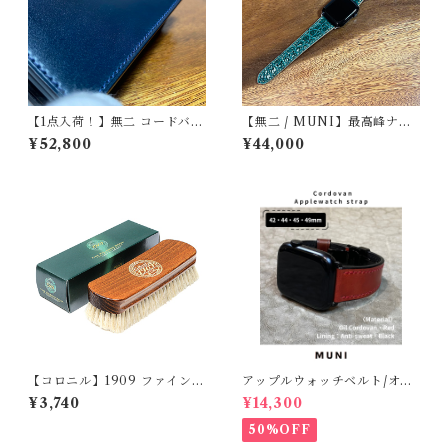
【1点入荷！】無二 コードバン
【無二 / MUNI】最高峰ナイ
名刺入れ オイルコードバン ネ
ルクロコダイル仕立て Apple
¥52,800
¥44,000
イビー×ブラック｜新喜皮革製
Watch専用ストラップ 丸
コードバン・栃木レザー使用
腑・グリーン（マット）・手
縫い 遊革＆定革仕様
【コロニル】1909 ファインポ
アップルウォッチベルト/オイ
リッシングブラシ（山羊毛ブ
ルコードバン・レッド・フラ
¥3,740
¥14,300
ラシ）
ット（For 42/44/45/49m
m）時計バンド
50%OFF