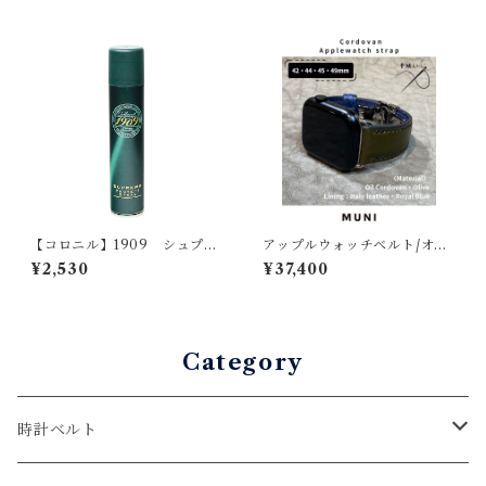
【コロニル】1909 シュプリ
アップルウォッチベルト/オイ
ーム プロテクト スプレー
ルコードバン・オリーブ・ボ
¥2,530
¥37,400
ンベ型・手縫い（For 42/44/
45/49mm）レザーバンド
Category
時計ベルト