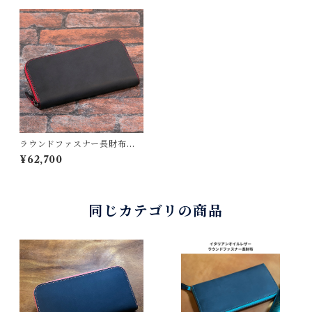
ラウンドファスナー長財布
ブラック×レッド | HusH ハッ
¥62,700
シュ
同じカテゴリの商品