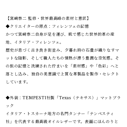
【宮﨑泰二 監修・世界最高峰の素材と意匠】
◆クリエイターの原点：フィレンツェの記憶
かつて宮崎泰二自身が足を運び、肌で感じた世界的革の産
地、イタリア・フィレンツェ。
歴史が息づく古き良き街並み、夕暮れ時の石畳が織りなすマ
ットな陰影、そして職人たちの情熱が漂う豊潤な空気感――。そ
の旅の記憶と洗練された佇まいを「素材感」や「色彩」へと
落とし込み、独自の美意識で上質な革製品を製作・セレクト
しています。
◆外装：TEMPESTI社製「Texas（テキサス）」マットブラ
ック
イタリア・トスカーナ地方の名門タンナー「テンペスティ
社」を代表する最高級オイルレザーです。表面にほんのりと