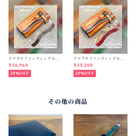
クラウドファンディングモデ
クラウドファンディングモデ
ル！Cactus・カクタス ロン
ル！Cactus・カクタス ロン
¥36,960
¥35,200
グウォレット（CWBL-03）
グウォレット（CWBL-03）
インレイ・リザード × イタリ
インレイ・パイソン × イタリ
20%OFF
20%OFF
アンショルダーレザー コン
アンショルダーレザー コン
チョウォレット バイカーウ
チョウォレット バイカーウ
ォレット
ォレット
その他の商品