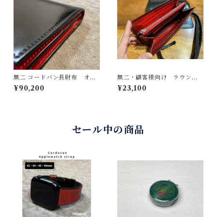
無二 コードバン長財布 オイ
無二・顧客様向け ラウンド
ルコードバン・ブラック×イタ
ファスナー長財布のファスナ
¥90,200
¥23,100
リーショルダー・レッド 新
ー交換
喜皮革製コードバン イタリ
ア製牛革使用 シンプルで強
靭な革財布 美しいステッチ
とコバの仕上げ
セール中の商品