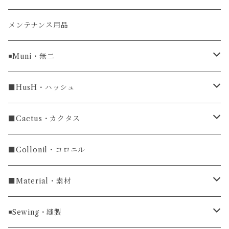
牛革
メンテナンス用品
ラグ幅16mm
◾️Muni・無二
ラグ幅18mm
長財布
■HusH・ハッシュ
長財布
ラグ幅19mm
名刺入れ
ラウンドファスナー
■Cactus・カクタス
ラウンドファスナー長財布
ラグ幅20mm
小銭入れ
カードケース
コインケース
■Collonil・コロニル
ラグ幅22mm
キーケース
マウスパッド
キーホルダー
■Material・素材
ラグ幅24mm
時計ベルト
コインケース
ライターケース
クロコダイル
◾️Sewing・縫製