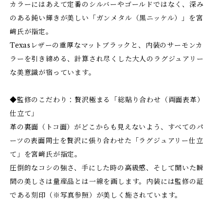
カラーにはあえて定番のシルバーやゴールドではなく、深み
のある鈍い輝きが美しい「ガンメタル（黒ニッケル）」を宮
﨑氏が指定。
Texasレザーの重厚なマットブラックと、内装のサーモンカ
ラーを引き締める、計算され尽くした大人のラグジュアリー
な美意識が宿っています。
◆監修のこだわり：贅沢極まる「総貼り合わせ（両面表革）
仕立て」
革の裏面（トコ面）がどこからも見えないよう、すべてのパ
ーツの表面同士を贅沢に張り合わせた「ラグジュアリー仕立
て」を宮﨑氏が指定。
圧倒的なコシの強さ、手にした時の高級感、そして開いた瞬
間の美しさは量産品とは一線を画します。内装には監修の証
である刻印（※写真参照）が美しく施されています。