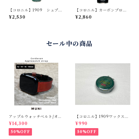
【コロニル】1909 シュプリ
【コロニル】カーボンプロ
ーム ワックス スプレー
防水 スプレー
¥2,530
¥2,860
セール中の商品
アップルウォッチベルト/オイ
【コロニル】1909ワックスポ
ルコードバン・レッド・フラ
リッシュ バーガンディ（革
¥14,300
¥990
ット（For 42/44/45/49m
靴用）
m）時計バンド
50%OFF
50%OFF