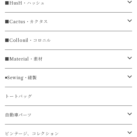
ラグ幅18mm
長財布
■HusH・ハッシュ
長財布
ラグ幅19mm
名刺入れ
ラウンドファスナー
■Cactus・カクタス
ラウンドファスナー長財布
ラグ幅20mm
小銭入れ
カードケース
コインケース
■Collonil・コロニル
ラグ幅22mm
キーケース
マウスパッド
キーホルダー
■Material・素材
ラグ幅24mm
時計ベルト
コインケース
ライターケース
クロコダイル
◾️Sewing・縫製
マネークリップ
キーホルダー
レザーウォッチ
パイソン
ハンドステッチ（手縫い）仕立て
トートバッグ
文字盤Mサイズ（φ33mm）
腕時計
キーケース
レザーウォレット
リザード
ミシンステッチ仕立て
自動車パーツ
文字盤Sサイズ（φ26mm）
ロング
タバコケース
エレファント
ステアリング
ビンテージ、コレクション