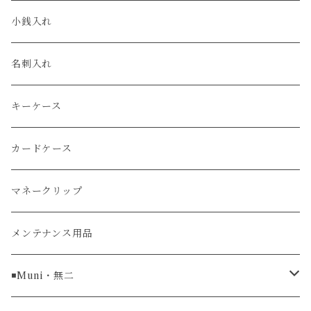
エコレザー
セイコー / SEIKO
コンパクト
小銭入れ
エレファント
ルミノックス / LUMINOX
長財布
名刺入れ
アリゲーター
エルメス / HERMES
キーケース
リザード
カードケース
ガルーシャ（エイ）
マネークリップ
牛革
メンテナンス用品
ラグ幅16mm
◾️Muni・無二