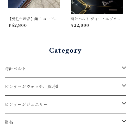
【受注生産品】無二 コードバ
時計ベルト ヴォー・エプソン
ン名刺入れ オイルコードバ
ジーンブルー 19mm-16mm
¥52,800
¥22,000
ン・ネイビー×ブラウン 新喜
【スタンダード】フルフラッ
皮革製コードバンン使用 磨
ト型 腕時計バンド
きコバ仕立て メンズ名刺入
れ
Category
時計ベルト
アップルウォッチベルト
ビンテージウォッチ、腕時計
コードバン
オメガ / OMEGA
ビンテージジュエリー
クロコダイル
ユリスナルダン / ULYSSE NARDIN
カルティエ / Cartier
財布