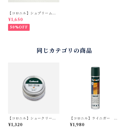
【コロニル】シュプリームク
リームDX バーガンディ
¥1,650
50%OFF
同じカテゴリの商品
【コロニル】シュークリー
【コロニル】ライニガー ス
ム・ブラック
プレー（油脂、皮脂、カビ取
¥1,320
¥1,980
り）