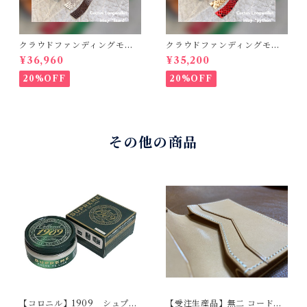
クラウドファンディングモデ
クラウドファンディングモデ
ル！Cactus・カクタス ロン
ル！Cactus・カクタス ロン
¥36,960
¥35,200
グウォレット（CWBL-03）
グウォレット（CWBL-03）
インレイ・リザード × イタリ
インレイ・パイソン × イタリ
20%OFF
20%OFF
アンショルダーレザー コン
アンショルダーレザー コン
チョウォレット バイカーウ
チョウォレット バイカーウ
ォレット
ォレット
その他の商品
【コロニル】1909 シュプリ
【受注生産品】無二 コードバ