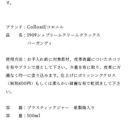
す。
ブランド：Collonil/コロニル
品 名：1909シュプリームクリームデラックス
バーガンディ
使用方法：お手入れ前に対象素材、皮革表面についたホコリ
を布やブラシで落として下さい。少量を布に取り、皮革に万
遍なく均一に塗り込みます。仕上げにポリッシングクロス
（税別400円）もしくは柔らかい綺麗な布で乾拭きして下さ
い。
容 器：プラスティックジャー 紙製箱入り
容 量：100ml