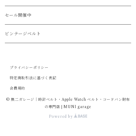
ショート
カードケース
ガルーシャ（エイ）
シフトノブ
ウッドキーホルダー
セール開催中
ウォレットロープ
アリゲーター
ZIPPO/ジッポー・ライター
ビンテージベルト
オーストリッチ
万年筆・ペン
プライバシーポリシー
コードバン
特定商取引法に基づく表記
会員規約
牛革
© 無二ガレージ｜時計ベルト・Apple Watch ベルト・コードバン財布
の専門店 | MUNI garage
Powered by