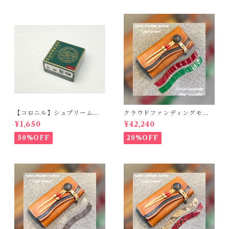
【コロニル】シュプリームク
クラウドファンディングモデ
リームDX バーガンディ
ル！Cactus・カクタス ロン
¥1,650
¥42,240
グウォレット（CWBL-03）
インレイ・クロコダイル × イ
50%OFF
20%OFF
タリアンショルダーレザー
コンチョウォレット バイカ
ーウォレット