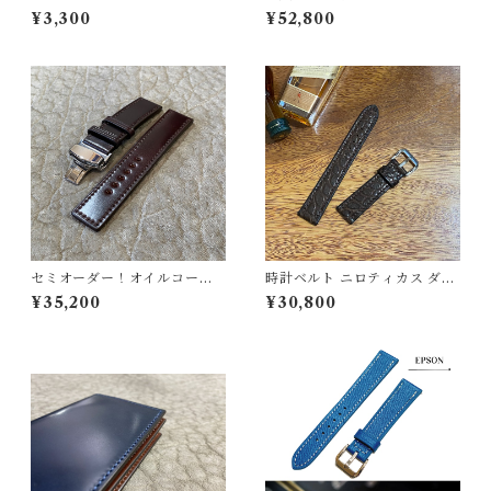
ーム クリームデラックス
ン名刺入れ オイルコードバ
¥3,300
¥52,800
ン・ナチュラル×ベージュ
セミオーダー！オイルコード
時計ベルト ニロティカス ダー
バン 時計ベルト バーガンディ
クブラウン（マット）丸腑 1
¥35,200
¥30,800
22mm幅まで指定可能【クラ
8mm-16mm 【スタンダー
シック】肉厚フラット 剣先ス
ド】フルフラット型 腕時計
クエア型 時計バンド
バンド