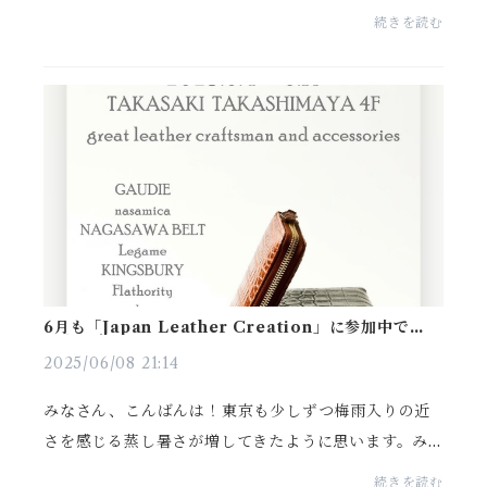
いのですが、、、ブラックにイエローのカラーリング
続きを読む
に一目惚れでしたwルミノックスは・・・1993年以
来、アメリ...
6月も「Japan Leather Creation」に参加中です！
＠高崎タカシマヤ４F
2025/06/08 21:14
みなさん、こんばんは！東京も少しずつ梅雨入りの近
さを感じる蒸し暑さが増してきたように思います。み
なさんの地域はいかがでしょうか？今日、沖縄が梅雨
続きを読む