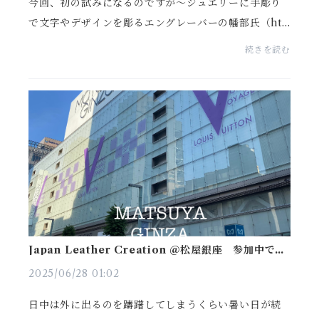
今回、初の試みになるのですが〜ジュエリーに手彫り
で文字やデザインを彫るエングレーバーの幡部氏（htt
ps://www.instagram.com/h.e.studio/）とワークショ
続きを読む
ップを開催する事になりました。幡部氏は、ジュエリ
ーの...
Japan Leather Creation ＠松屋銀座 参加中で
す！
2025/06/28 01:02
日中は外に出るのを躊躇してしまうくらい暑い日が続