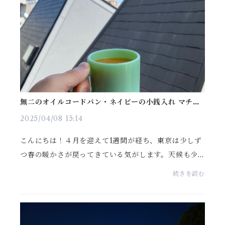
無二のオイルコードバン・ネイビーの小銭入れ マチ高
UP仕様
2025/04/08 15:14
こんにちは！４月を迎えて1週間が経ち、東京は少しず
つ春の暖かさが戻ってきている気がします。天候も少
しずつ安定して晴れの日が増えてきました。が、夜は
続きを読む
まだまだ肌寒いです。日中との寒暖差に注意して過ご
しま...