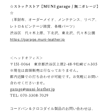
☆ストックストア【MUNI garage / 無二ガレージ】
☆
（革財布、オーダーメイド、メンテナンス、リペア、
レトロ＆ビンテージ雑貨、各種パーツ）
渋谷区 代々木上原、下北沢、東北沢、代々木公園
https://garage.muni-leather.jp
＜ヘッドオフィス＞
〒151-0064 東京都渋谷区上原2-48-9松崎ビル305
※現在は店頭販売は行なっておりません。
都内近隣での打ち合わせが可能です。お気軽にお問い
合わせくださいませ。
garage@muni-leather.jp
TEL: 070-3308-7029
コードバン＆クロコダイル製品のお問い合わせは、