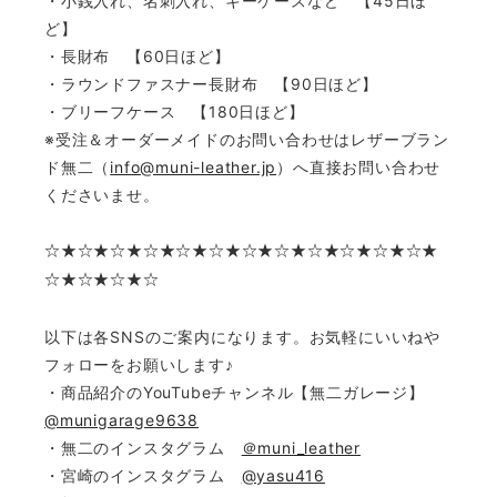
・小銭入れ、名刺入れ、キーケースなど 【45日ほ
ど】
・長財布 【60日ほど】
・ラウンドファスナー長財布 【90日ほど】
・ブリーフケース 【180日ほど】
※受注＆オーダーメイドのお問い合わせはレザーブラン
ド無二（
info@muni-leather.jp
）へ直接お問い合わせ
くださいませ。
☆
★☆★☆★☆★☆★☆★☆★☆★☆★☆★☆★☆★
☆★☆★☆★☆
以下は各SNSのご案内になります。お気軽にいいねや
フォローをお願いします♪
・商品紹介のYouTubeチャンネル【無二ガレージ】
@munigarage9638
・無二のインスタグラム
＠muni_leather
・宮崎のインスタグラム
@yasu416