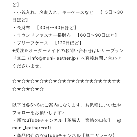
ど】
・小銭入れ、名刺入れ、キーケースなど 【15日〜30
日ほど】
・長財布 【30日〜60日ほど】
・ラウンドファスナー長財布 【60日〜90日ほど】
・ブリーフケース 【120日ほど】
※受注＆オーダーメイドのお問い合わせはレザーブラン
ド無二（
info@muni-leather.jp
）へ直接お問い合わせ
くださいませ。
☆
★☆★☆★☆★☆★☆★☆★☆★☆★☆★☆★☆★
☆★☆★☆★☆
以下は各SNSのご案内になります。お気軽にいいねや
フォローをお願いします♪
・新YouTubeチャンネル【革職人 宮崎の口伝】
@
muni_leathercraft
・商品紹介のYouTubeチャンネル【無二ガレージ】