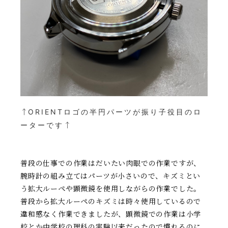
↑
ORIENTロゴの半円パーツが
振り子役目のロ
ーターです
↑
普段の仕事での作業はだいたい肉眼での作業ですが、
腕時計の組み立てはパーツが小さいので、キズミとい
う拡大ルーペや顕微鏡を使用しながらの作業でした。
普段から拡大ルーペのキズミは時々使用しているので
違和感なく作業できましたが、顕微鏡での作業は小学
校とか中学校の理科の実験以来だったので慣れるのに