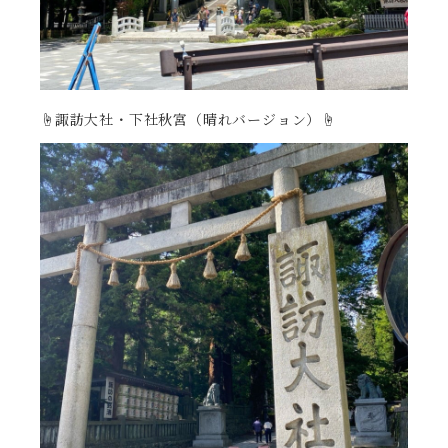
☝️諏訪大社・下社秋宮（晴れバージョン）☝️