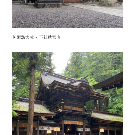
☝️諏訪大社・下社秋宮☝️