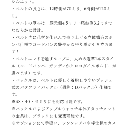
シルエット。
・ベルトの長さは、12時側が70ミリ、6時側が120ミ
リ。
・ベルトの厚みは、胴元側4.5ミリ→尾錠側3.2ミリで
なだらかに設計。
・ベルト内に芯材を仕込んで盛り上げる立体構造のボ
ンベ仕様でコードバンの艶やかな張り感が引き立ちま
す！
・ベルトエンドを通すループは、太めの遊革1本スタイ
ル（コードバンバーガンディかクロコダイルボルドーが
選べます）です。
・バックルは、ベルトに優しく着脱しやすいプッシュ
式のバタフライバックル（通称：Dバックル）仕様で
す。
※38・40・41ミリにも対応可能です。
※バックルおよびアップルウォッチ本体アタッチメント
の金具は、ブラックにも変更可能です。
※オプションにて手縫い、ワンタッチバネ棒仕様のカス