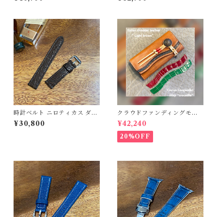
フラット（For 42/44/45/46/
シュ
49mm）手縫い 裏材フラン
ス製防水レザー 時計バンド
時計ベルト ニロティカス ダー
クラウドファンディングモデ
クブラウン（マット）丸腑 1
ル！Cactus・カクタス ロン
¥30,800
¥42,240
8mm-16mm 【スタンダー
グウォレット（CWBL-03）
ド】フルフラット型 腕時計
インレイ・クロコダイル × イ
20%OFF
バンド
タリアンショルダーレザー
コンチョウォレット バイカ
ーウォレット