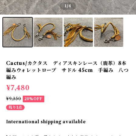
1
/4
Cactus/カクタス ディアスキンレース（鹿革）8本
編みウォレットロープ サドル 45cm 手編み 八つ
編み
¥7,480
¥9,350
20%OFF
残り1点
International shipping available