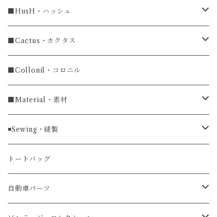
ラグ幅18mm
長財布
■HusH・ハッシュ
長財布
ラグ幅19mm
名刺入れ
ラウンドファスナー
■Cactus・カクタス
ラウンドファスナー長財布
ラグ幅20mm
小銭入れ
カードケース
コインケース
■Collonil・コロニル
ラグ幅22mm
キーケース
マウスパッド
キーホルダー
■Material・素材
ラグ幅24mm
時計ベルト
コインケース
ライターケース
クロコダイル
◾️Sewing・縫製
マネークリップ
キーホルダー
レザーウォッチ
パイソン
ハンドステッチ（手縫い）仕立て
トートバッグ
文字盤Mサイズ（φ33mm）
腕時計
キーケース
レザーウォレット
リザード
ミシンステッチ仕立て
自動車パーツ
文字盤Sサイズ（φ26mm）
ロング