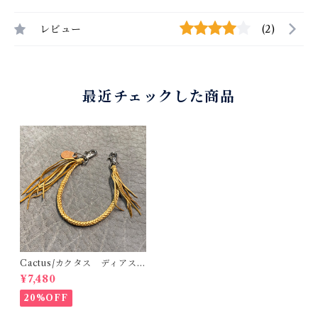
レビュー
(2)
最近チェックした商品
Cactus/カクタス ディアスキ
ンレース（鹿革）8本編みウォ
¥7,480
レットロープ サドル 45cm
手編み 八つ編み
20%OFF