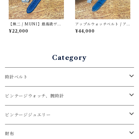
【無二 / MUNI】最高級ヴォ
アップルウォッチベルト / ア
ー・エプソン仕立て 時計スト
リゲーター・コバルトグリー
¥22,000
¥44,000
ラップ（時計ベルト）／ネイ
ン・ボンベ（For 42/44/45/4
ビー ラグ幅19mm
6/49mm）手縫い 裏材フラ
ンス製防水レザー プッシュ
式Dバックル 時計ベルト
Category
時計ベルト
アップルウォッチベルト
ビンテージウォッチ、腕時計
コードバン
オメガ / OMEGA
ビンテージジュエリー
クロコダイル
ユリスナルダン / ULYSSE NARDIN
カルティエ / Cartier
財布