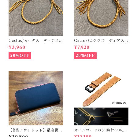
Cactus/カクタス ディアスキ
Cactus/カクタス ディアスキ
ンレース（鹿革）4本編みウォ
ンレース（鹿革）8本編みウォ
¥3,960
¥7,920
レットロープ ゴールド 50c
レットロープ サドル 50cm
m 手編み 八つ編み
手編み 八つ編み
20%OFF
20%OFF
【B品アウトレット】最高級オ
オイルコードバン 時計ベルト
イルレザー ラウンドジップ長
ナチュラル 20mm-18mm
¥39,800
¥12,100