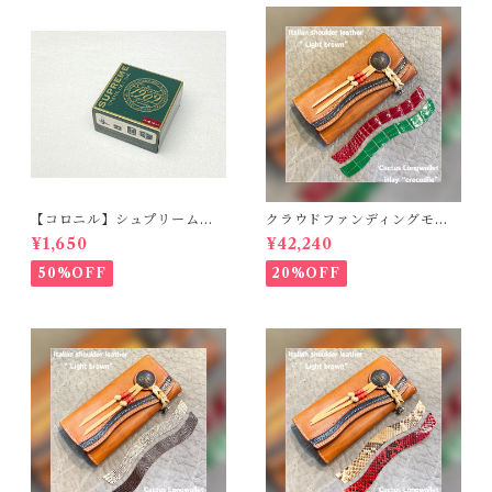
【コロニル】シュプリームク
クラウドファンディングモデ
リームDX バーガンディ
ル！Cactus・カクタス ロン
¥1,650
¥42,240
グウォレット（CWBL-03）
インレイ・クロコダイル × イ
50%OFF
20%OFF
タリアンショルダーレザー
コンチョウォレット バイカ
ーウォレット