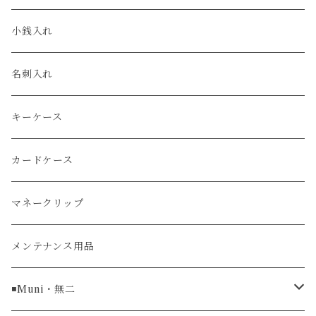
エコレザー
セイコー / SEIKO
コンパクト
小銭入れ
エレファント
ルミノックス / LUMINOX
長財布
名刺入れ
アリゲーター
エルメス / HERMES
キーケース
リザード
カードケース
ガルーシャ（エイ）
マネークリップ
牛革
メンテナンス用品
ラグ幅16mm
◾️Muni・無二