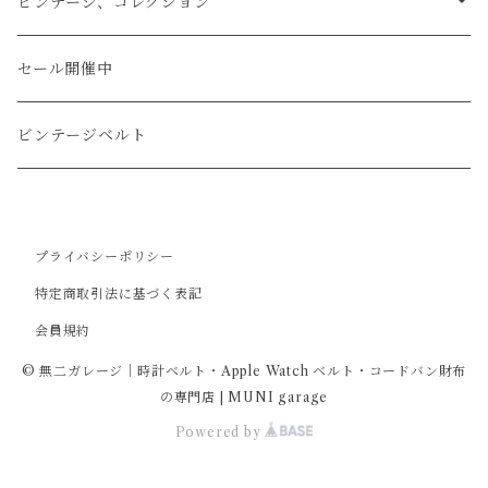
タバコケース
エレファント
ステアリング
ビンテージ、コレクション
ショート
カードケース
ガルーシャ（エイ）
シフトノブ
ウッドキーホルダー
セール開催中
ウォレットロープ
アリゲーター
ZIPPO/ジッポー・ライター
ビンテージベルト
オーストリッチ
万年筆・ペン
プライバシーポリシー
コードバン
特定商取引法に基づく表記
会員規約
牛革
© 無二ガレージ｜時計ベルト・Apple Watch ベルト・コードバン財布
の専門店 | MUNI garage
Powered by