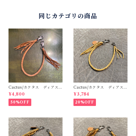
同じカテゴリの商品
Cactus/カクタス ディアスキ
Cactus/カクタス ディアスキ
ンレース（鹿革）8本編みウォ
ンレース（鹿革）4本編みウォ
¥4,800
¥3,784
レットロープ サドル 48cm
レットロープ ゴールド 42c
手編み 八つ編み
m 手編み 八つ編み
50%OFF
20%OFF