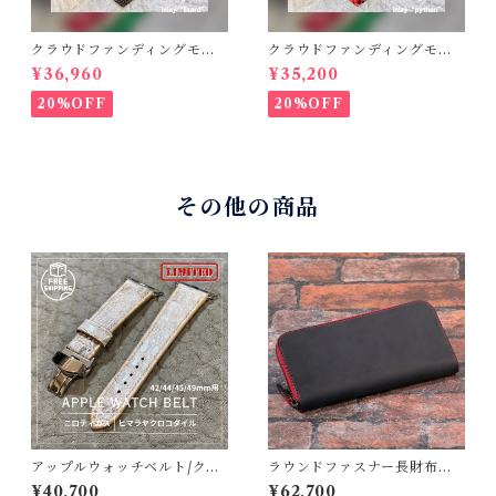
クラウドファンディングモデ
クラウドファンディングモデ
ル！Cactus・カクタス ロン
ル！Cactus・カクタス ロン
¥36,960
¥35,200
グウォレット（CWBL-03）
グウォレット（CWBL-03）
インレイ・リザード × イタリ
インレイ・パイソン × イタリ
20%OFF
20%OFF
アンショルダーレザー コン
アンショルダーレザー コン
チョウォレット バイカーウ
チョウォレット バイカーウ
ォレット
ォレット
その他の商品
アップルウォッチベルト/クロ
ラウンドファスナー長財布
コダイル・丸腑・ヒマラヤ・
ブラック×レッド | HusH ハッ
¥40,700
¥62,700