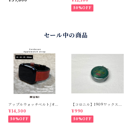
財布 総貼り合わせ仕立て テン
【スタンダード】フルフラッ
ペスティ社 テキサス マイネ
ト型 腕時計バンド
50%OFF
セール中の商品
アップルウォッチベルト/オイ
【コロニル】1909ワックスポ
ルコードバン・レッド・フラ
リッシュ バーガンディ（革
¥14,300
¥990
ット（For 42/44/45/49m
靴用）
m）時計バンド
50%OFF
50%OFF