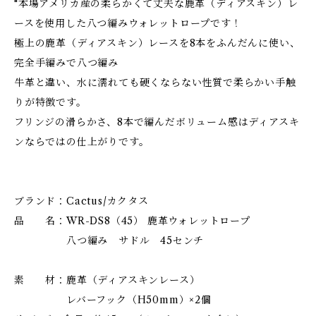
"本場アメリカ産の柔らかくて丈夫な鹿革（ディアスキン）レ
ースを使用した八つ編みウォレットロープです！
極上の鹿革（ディアスキン）レースを8本をふんだんに使い、
完全手編みで八つ編み
牛革と違い、水に濡れても硬くならない性質で柔らかい手触
りが特徴です。
フリンジの滑らかさ、8本で編んだボリューム感はディアスキ
ンならではの仕上がりです。
ブランド：Cactus/カクタス
品 名：WR-DS8（45） 鹿革ウォレットロープ
八つ編み サドル 45センチ
素 材：鹿革（ディアスキンレース）
レバーフック（H50mm）×2個