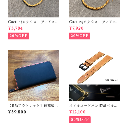
Cactus/カクタス ディアスキ
Cactus/カクタス ディアスキ
ンレース（鹿革）4本編みウォ
ンレース（鹿革）8本編みウォ
¥3,784
¥7,920
レットロープ ゴールド 42c
レットロープ サドル 50cm
m 手編み 八つ編み
手編み 八つ編み
20%OFF
20%OFF
【B品アウトレット】最高級オ
オイルコードバン 時計ベルト
イルレザー ラウンドジップ長
ナチュラル 20mm-18mm
¥39,800
¥12,100
財布 総貼り合わせ仕立て テン
【スタンダード】フルフラッ
ペスティ社 テキサス マイネ
ト型 腕時計バンド
50%OFF