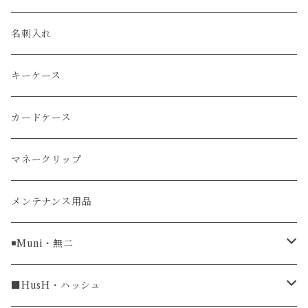
エレファント
ルミノックス / LUMINOX
長財布
名刺入れ
アリゲーター
エルメス / HERMES
キーケース
リザード
カードケース
ガルーシャ（エイ）
マネークリップ
牛革
メンテナンス用品
ラグ幅16mm
◾️Muni・無二
ラグ幅18mm
長財布
■HusH・ハッシュ