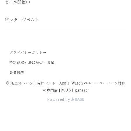
カードケース
ガルーシャ（エイ）
シフトノブ
ウッドキーホルダー
セール開催中
ウォレットロープ
アリゲーター
ZIPPO/ジッポー・ライター
ビンテージベルト
オーストリッチ
万年筆・ペン
プライバシーポリシー
コードバン
特定商取引法に基づく表記
会員規約
牛革
© 無二ガレージ｜時計ベルト・Apple Watch ベルト・コードバン財布
の専門店 | MUNI garage
Powered by