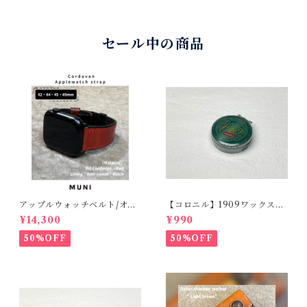
セール中の商品
アップルウォッチベルト/オイ
【コロニル】1909ワックスポ
ルコードバン・レッド・フラ
リッシュ バーガンディ（革
¥14,300
¥990
ット（For 42/44/45/49m
靴用）
m）時計バンド
50%OFF
50%OFF