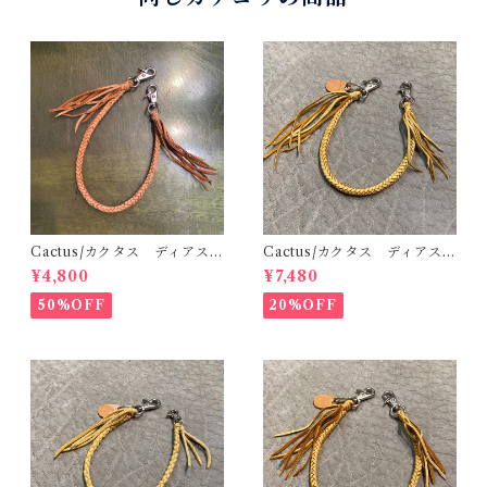
Cactus/カクタス ディアスキ
Cactus/カクタス ディアスキ
ンレース（鹿革）8本編みウォ
ンレース（鹿革）8本編みウォ
¥4,800
¥7,480
レットロープ サドル 48cm
レットロープ サドル 45cm
手編み 八つ編み
手編み 八つ編み
50%OFF
20%OFF