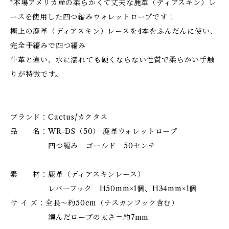
"本場アメリカ産の柔らかくて丈夫な鹿革（ディアスキン）レ
ースを使用した四つ編みウォレットロープです！
極上の鹿革（ディアスキン）レースを4本をふんだんに使い、
完全手編みで四つ編み
牛革と違い、水に濡れても硬くならない性質で柔らかい手触
りが特徴です。
ブランド：Cactus/カクタス
品 名：WR-DS（50） 鹿革ウォレットロープ
四つ編み ゴールド 50センチ
素 材：鹿革（ディアスキンレース）
レバーフック H50mm×1個、H34mm×1個
サ イ ズ：全長～約50cm（ナスカンフック含む）
編んだロープの太さ＝約7mm