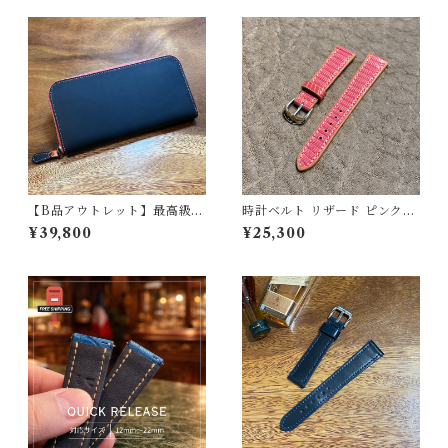
ォレット
ォレット
【B品アウトレット】最高級オ
時計ベルト リザード ピンク
イルレザー ラウンドジップ長
18mm-14mm【スタンダー
¥39,800
¥25,300
財布 総貼り合わせ仕立て テン
ド】フルフラット型 腕時計
ペスティ社 テキサス マイネ
バンド