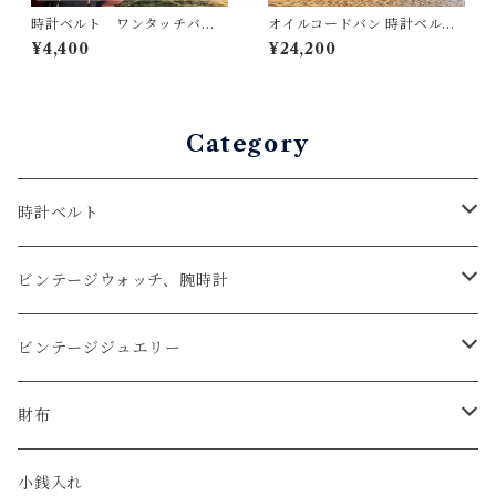
時計ベルト ワンタッチバネ
オイルコードバン 時計ベルト
棒加工（持ち込み後加工）ア
ネイビー 19mm-16mm【ス
¥4,400
¥24,200
ビエ仕様 クイックリリー
タンダード】フルフラット
ス ゆうパケットポスト無料
型 腕時計バンド
発送
Category
時計ベルト
アップルウォッチベルト
ビンテージウォッチ、腕時計
コードバン
オメガ / OMEGA
ビンテージジュエリー
クロコダイル
ユリスナルダン / ULYSSE NARDIN
カルティエ / Cartier
財布
エコレザー
セイコー / SEIKO
コンパクト
小銭入れ