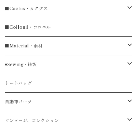
長財布
ラグ幅19mm
名刺入れ
ラウンドファスナー
■Cactus・カクタス
ラウンドファスナー長財布
ラグ幅20mm
小銭入れ
カードケース
コインケース
■Collonil・コロニル
ラグ幅22mm
キーケース
マウスパッド
キーホルダー
■Material・素材
ラグ幅24mm
時計ベルト
コインケース
ライターケース
クロコダイル
◾️Sewing・縫製
マネークリップ
キーホルダー
レザーウォッチ
パイソン
ハンドステッチ（手縫い）仕立て
トートバッグ
文字盤Mサイズ（φ33mm）
腕時計
キーケース
レザーウォレット
リザード
ミシンステッチ仕立て
自動車パーツ
文字盤Sサイズ（φ26mm）
ロング
タバコケース
エレファント
ステアリング
ビンテージ、コレクション
ショート