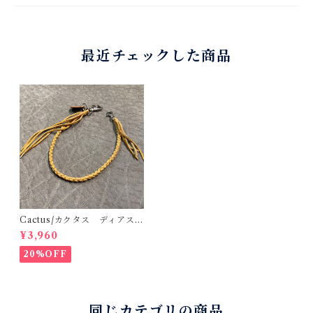
最近チェックした商品
Cactus/カクタス ディアスキ
ンレース（鹿革）4本編みウォ
¥3,960
レットロープ ゴールド 50c
m 手編み 八つ編み
20%OFF
同じカテゴリの商品