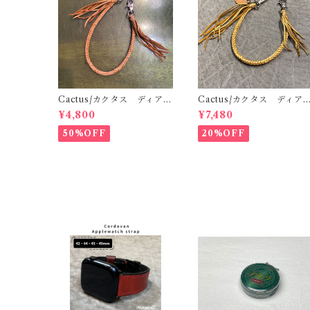
Cactus/カクタス ディアス
Cactus/カクタス ディア
キンレース（鹿革）8本編み
キンレース（鹿革）8本編
¥4,800
¥7,480
ウォレットロープ サドル 4
ウォレットロープ サドル 
8cm 手編み 八つ編み
5cm 手編み 八つ編み
50%OFF
20%OFF