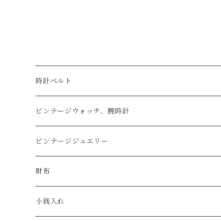
ュ
時計ベルト
アップルウォッチベルト
ビンテージウォッチ、腕時計
コードバン
オメガ / OMEGA
ビンテージジュエリー
クロコダイル
ユリスナルダン / ULYSSE NARDIN
カルティエ / Cartier
財布
エコレザー
セイコー / SEIKO
コンパクト
小銭入れ