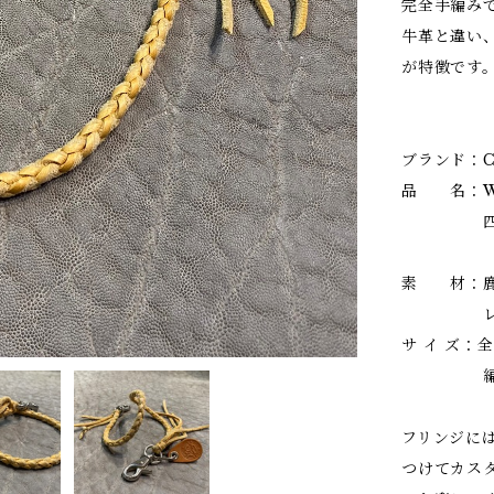
完全手編み
牛革と違い
が特徴です
ブランド：Ca
品 名：WR
四つ編み
素 材：鹿
レバーフッ
サ イ ズ：
編んだ
フリンジに
つけてカス