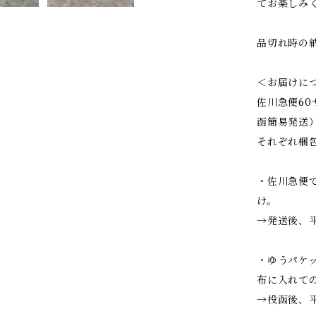
てお楽しみ
品切れ時の
＜お届けに
佐川急便6
函簡易発送
それぞれ梱
・佐川急便
け。
→発送後、
・ゆうパケ
布に入れて
→投函後、平