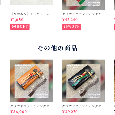
【コロニル】シュプリーム
クラウドファンディングモ
クリームDX バーガンディ
デル！Cactus・カクタス
¥1,650
¥42,240
ロングウォレット（CWBL-
03）インレイ・クロコダイ
50%OFF
20%OFF
ル × イタリアンショルダー
レザー コンチョウォレッ
ト バイカーウォレット
その他の商品
クラウドファンディングモ
クラウドファンディングモ
デル！Cactus・カクタス
デル！Cactus・カクタス
¥36,960
¥39,270
ロングウォレット（CWBL-
ロングウォレット（CWBL-