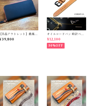
【B品アウトレット】最高級
オイルコードバン 時計ベル
オイルレザー ラウンドジッ
ト ナチュラル 20mm-18
¥39,800
¥12,100
プ長財布 総貼り合わせ仕立
mm【スタンダード】フルフ
て テンペスティ社 テキサス
ラット型 腕時計バンド
50%OFF
マイネ