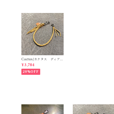
Cactus/カクタス ディアス
キンレース（鹿革）4本編み
¥3,784
ウォレットロープ ゴール
ド 42cm 手編み 八つ編
20%OFF
み