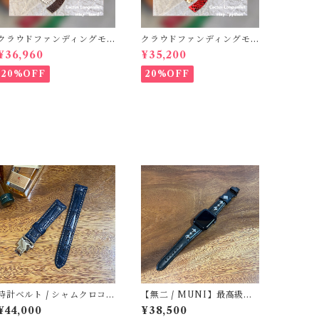
クラウドファンディングモ
クラウドファンディングモ
デル！Cactus・カクタス
デル！Cactus・カクタス
¥36,960
¥35,200
ロングウォレット（CWBL-
ロングウォレット（CWBL-
03）インレイ・リザード ×
03）インレイ・パイソン ×
20%OFF
20%OFF
イタリアンショルダーレザ
イタリアンショルダーレザ
ー コンチョウォレット
ー コンチョウォレット
バイカーウォレット
バイカーウォレット
時計ベルト / シャムクロコダ
【無二 / MUNI】最高級イ
イル・ネイビー竹腑・手縫
タリアンオイルレザー仕立
¥44,000
¥38,500
い 18mm-16mm ボンベ
て Apple Watch専用スタッ