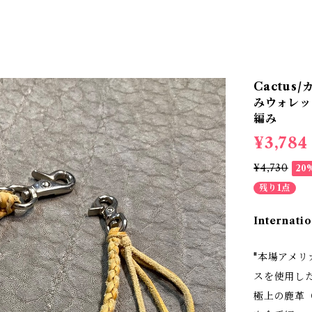
Cactu
みウォレッ
編み
¥3,784
¥4,730
20
残り1点
Internatio
"本場アメ
スを使用し
極上の鹿革