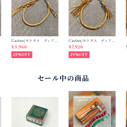
ス
Cactus/カクタス ディアス
Cactus/カクタス ディアス
み
キンレース（鹿革）4本編み
キンレース（鹿革）8本編み
¥3,960
¥7,920
4
ウォレットロープ ゴール
ウォレットロープ サド
ド 50cm 手編み 八つ編
ル 50cm 手編み 八つ編
20%OFF
20%OFF
み
み
セール中の商品