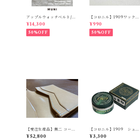
アップルウォッチベルト/オ
【コロニル】1909ワックス
イルコードバン・レッド・
ポリッシュ バーガンディ
¥14,300
¥990
フラット（For 42/44/45/4
（革靴用）
9mm）時計バンド
50%OFF
50%OFF
【受注生産品】無二 コード
【コロニル】1909 シュプ
バン名刺入れ オイルコー
リーム クリームデラック
¥52,800
¥3,300
ドバン・ナチュラル×ベージ
ス