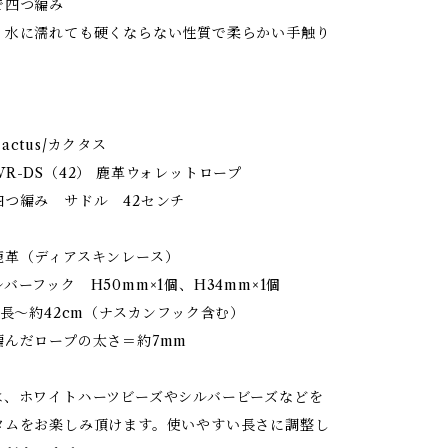
で四つ編み
、水に濡れても硬くならない性質で柔らかい手触り
。
ctus/カクタス
-DS（42） 鹿革ウォレットロープ
 サドル 42センチ
革（ディアスキンレース）
ク H50mm×1個、H34mm×1個
全長～約42cm（ナスカンフック含む）
ロープの太さ＝約7mm
は、ホワイトハーツビーズやシルバービーズなどを
タムをお楽しみ頂けます。使いやすい長さに調整し