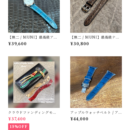
【無二 / MUNI】最高級アリ
【無二 / MUNI】最高級ナイ
ゲーター仕立て 腕時計レザー
ルクロコダイル仕立て 時計レ
¥39,600
¥30,800
ストラップ / コバルトグリー
ザーストラップ / ブラウン・
ン・マット（ラグ幅22mm）
マット（ラグ幅18mm）
クラウドファンディングモデ
アップルウォッチベルト / ア
ル！Cactus・カクタス ロン
リゲーター・コバルトグリー
¥37,400
¥44,000
グウォレット（CWBL-03）
ン・ボンベ（For 42/44/45/4
インレイ・パイソン × イタリ
6/49mm）手縫い 裏材フラ
15%OFF
アンショルダーレザー コン
ンス製防水レザー プッシュ