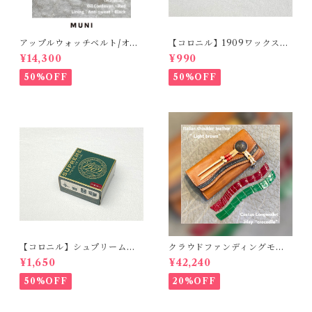
アップルウォッチベルト/オイ
【コロニル】1909ワックスポ
ルコードバン・レッド・フラ
リッシュ バーガンディ（革
¥14,300
¥990
ット（For 42/44/45/49m
靴用）
m）時計バンド
50%OFF
50%OFF
【コロニル】シュプリームク
クラウドファンディングモデ
リームDX バーガンディ
ル！Cactus・カクタス ロン
¥1,650
¥42,240
グウォレット（CWBL-03）
インレイ・クロコダイル × イ
50%OFF
20%OFF
タリアンショルダーレザー
コンチョウォレット バイカ
ーウォレット