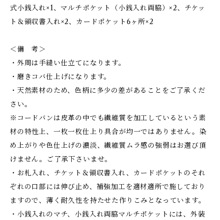
式小銭入れ×1、マルチポケット（小銭入れ両脇）×2、チケッ
ト＆領収書入れ×2、カードポケット6ヶ所×2
＜備 考＞
・外周は手縫い仕立てになります。
・磨きコバ仕上げになります。
・天然素材のため、色柄に多少の差があることをご了承くだ
さい。
※コードバンは皮革の中でも繊維質を加工しているという素
材の特性上、一枚一枚仕上り具合が均一ではありません。染
め上がりや色仕上げの濃淡、繊維質ムラ感の強弱はお選び頂
けません。ご了承下さいませ。
・お札入れ、チケット＆領収書入れ、カードポケットのそれ
ぞれの口部には伸び止め、補強加工を適材適所で施しており
ますので、薄く耐久性を持たせた作りこみとなっています。
・小銭入れのマチ、小銭入れ両脇マルチポケットには、外装