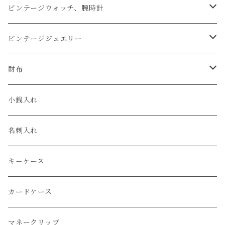
アップルウォッチベルト
ビンテージウォッチ、腕時計
コードバン
オメガ / OMEGA
ビンテージジュエリー
クロコダイル
ユリスナルダン / ULYSSE NARDIN
カルティエ / Cartier
財布
エコレザー
セイコー / SEIKO
コンパクト
小銭入れ
エレファント
ルミノックス / LUMINOX
長財布
名刺入れ
アリゲーター
エルメス / HERMES
キーケース
リザード
カードケース
ガルーシャ（エイ）
マネークリップ