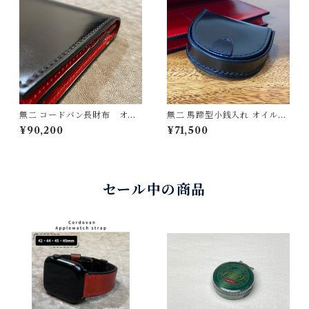
無二 コードバン長財布 オイ
無二 馬蹄型小銭入れ オイルコ
ルコードバン・ブラック×イタ
ードバン・ブラック×イタリー
¥90,200
¥71,500
リーショルダー・レッド 新
ショルダーレザー・レッド 総
喜皮革製コードバン イタリ
手縫い仕立て Horse shoe co
ア製牛革使用 シンプルで強
inpurse
靭な革財布 美しいステッチ
とコバの仕上げ
セール中の商品