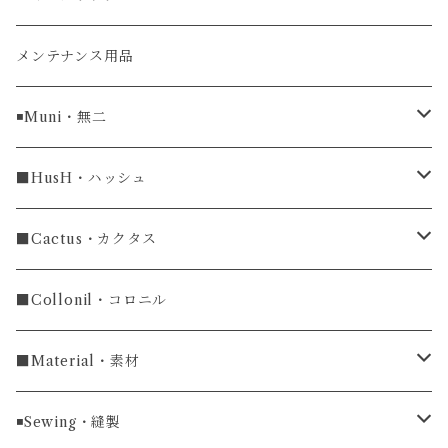
牛革
メンテナンス用品
ラグ幅16mm
◾️Muni・無二
ラグ幅18mm
長財布
■HusH・ハッシュ
長財布
ラグ幅19mm
名刺入れ
ラウンドファスナー
■Cactus・カクタス
ラウンドファスナー長財布
ラグ幅20mm
小銭入れ
カードケース
コインケース
■Collonil・コロニル
ラグ幅22mm
キーケース
マウスパッド
キーホルダー
■Material・素材
ラグ幅24mm
時計ベルト
コインケース
ライターケース
クロコダイル
◾️Sewing・縫製