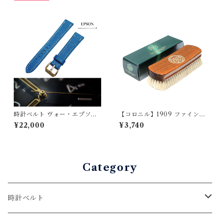
チョウォレット バイカーウ
式Dバックル 時計ベルト
ォレット
時計ベルト ヴォー・エプソン
【コロニル】1909 ファインポ
ジーンブルー 19mm-16mm
リッシングブラシ（山羊毛ブ
¥22,000
¥3,740
【スタンダード】フルフラッ
ラシ）
ト型 腕時計バンド
Category
時計ベルト