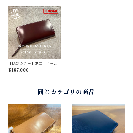
【限定カラー】無二 コード
バンラウンドファスナー長財
¥187,000
布 コードバン・バーガンデ
ィ×ブラウン 新喜皮革製コー
ドバン 顔料磨き上げ つや
つやコードバン 内装は栃木
レザー使用 コバ磨き仕立
同じカテゴリの商品
て 一点もの ハンドメイ
ド 外周は手縫い YKKエク
セラファスナー使用 10年モ
ノ 壊れない革財布 高級長
財布 クラシックコードバン