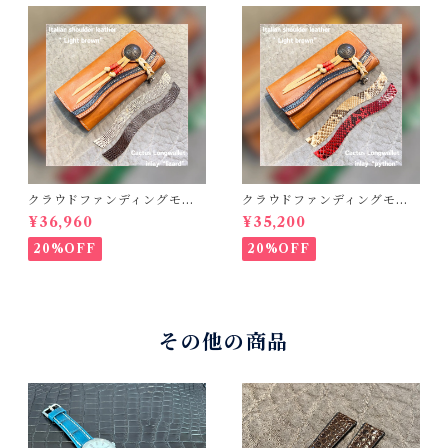
クラウドファンディングモデ
クラウドファンディングモデ
ル！Cactus・カクタス ロン
ル！Cactus・カクタス ロン
¥36,960
¥35,200
グウォレット（CWBL-03）
グウォレット（CWBL-03）
インレイ・リザード × イタリ
インレイ・パイソン × イタリ
20%OFF
20%OFF
アンショルダーレザー コン
アンショルダーレザー コン
チョウォレット バイカーウ
チョウォレット バイカーウ
ォレット
ォレット
その他の商品