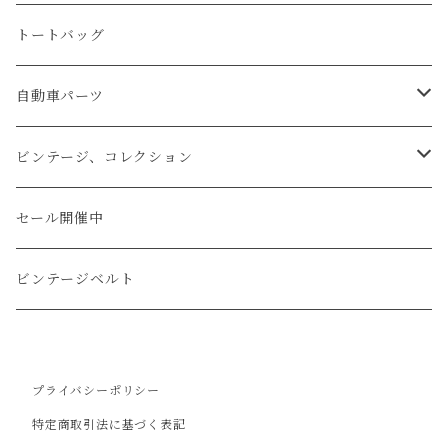
マネークリップ
キーホルダー
レザーウォッチ
パイソン
ハンドステッチ（手縫い）仕立て
トートバッグ
文字盤Mサイズ（φ33mm）
腕時計
キーケース
レザーウォレット
リザード
ミシンステッチ仕立て
自動車パーツ
文字盤Sサイズ（φ26mm）
ロング
タバコケース
エレファント
ステアリング
ビンテージ、コレクション
ショート
カードケース
ガルーシャ（エイ）
シフトノブ
ウッドキーホルダー
セール開催中
ウォレットロープ
アリゲーター
ZIPPO/ジッポー・ライター
ビンテージベルト
オーストリッチ
万年筆・ペン
プライバシーポリシー
コードバン
特定商取引法に基づく表記