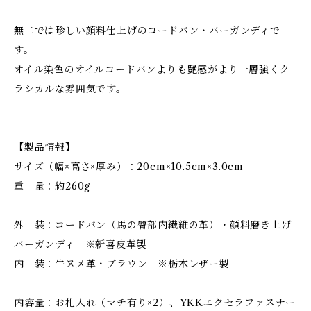
無二では珍しい顔料仕上げのコードバン・バーガンディで
す。
オイル染色のオイルコードバンよりも艶感がより一層強くク
ラシカルな雰囲気です。
【製品情報】
サイズ（幅×高さ×厚み）：20cm×10.5cm×3.0cm
重 量：約260g
外 装：コードバン（馬の臀部内繊維の革）・顔料磨き上げ
バーガンディ ※新喜皮革製
内 装：牛ヌメ革・ブラウン ※栃木レザー製
内容量：お札入れ（マチ有り×2）、YKKエクセラファスナー