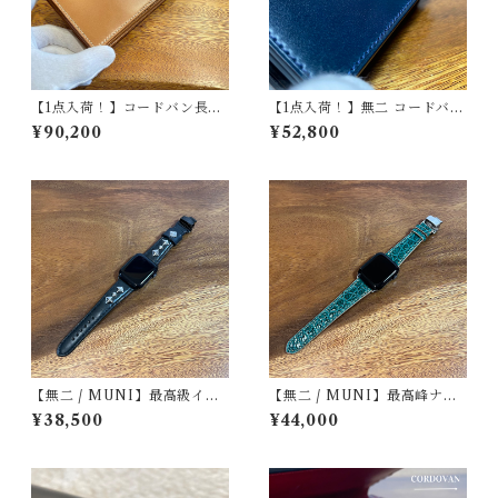
【1点入荷！】コードバン長財
【1点入荷！】無二 コードバン
布（札入れタイプ）ナチュラ
名刺入れ オイルコードバン ネ
¥90,200
¥52,800
ル×ベージュ | 無二 MUNI
イビー×ブラック｜新喜皮革製
コードバン・栃木レザー使用
【無二 / MUNI】最高級イタ
【無二 / MUNI】最高峰ナイ
リアンオイルレザー仕立て Ap
ルクロコダイル仕立て Apple
¥38,500
¥44,000
ple Watch専用スタッズスト
Watch専用ストラップ 丸
ラップ / ブラック
腑・グリーン（マット）・手
縫い 遊革＆定革仕様