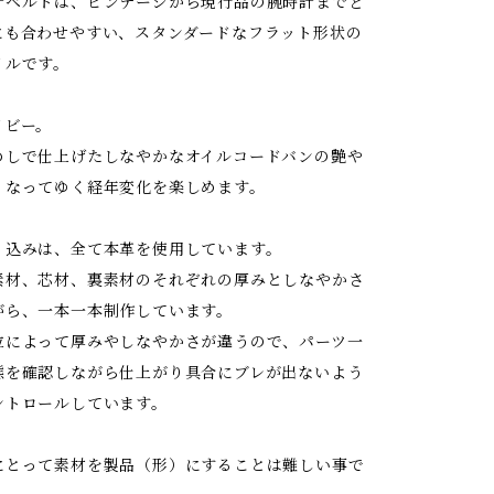
計ベルトは、ビンテージから現行品の腕時計までど
にも合わせやすい、スタンダードなフラット形状の
イルです。
イビー。
めしで仕上げたしなやかなオイルコードバンの艶や
くなってゆく経年変化を楽しめます。
り込みは、全て本革を使用しています。
素材、芯材、裏素材のそれぞれの厚みとしなやかさ
がら、一本一本制作しています。
位によって厚みやしなやかさが違うので、パーツ一
態を確認しながら仕上がり具合にブレが出ないよう
ントロールしています。
にとって素材を製品（形）にすることは難しい事で