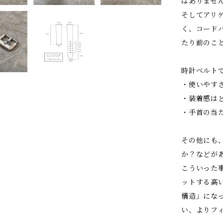
はありませ
そしてアリ
く、コード
たり前のこ
時計ベルト
・使いやす
・装着感は
・手首の当
その他にも
か？などが
こういった
ットする高
構造」にな
い、よりフ