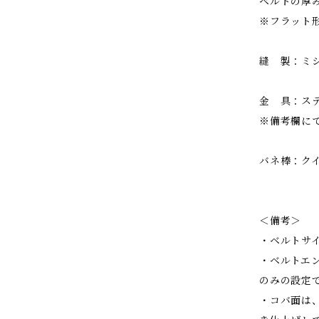
ベルトの厚み
※フラット
縫 製：ミ
金 具：ス
※備考欄に
バネ棒：ク
＜備考＞
・ベルトサ
・ベルトエン
のみの設定
・コバ面は