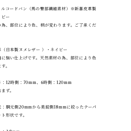
イルコードバン（馬の臀部繊維素材）※新喜皮革製
ビー
の為、部位により色、柄が変わります。ご了承くだ
革（日本製ヌメレザー ）・ネイビー
滴に強い仕上げです。天然素材の為、部位により色
ます。
：12時側：70mm、6時側：120mm
含まず。
：胴元側20mmから美錠側18mmに絞ったテーパ
ット形状です。