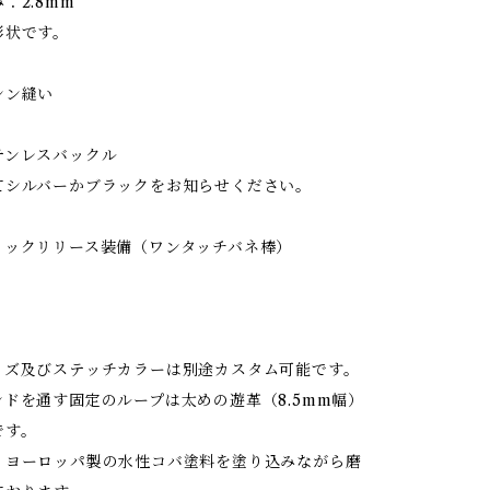
：2.8mm
形状です。
シン縫い
テンレスバックル
てシルバーかブラックをお知らせください。
イックリリース装備（ワンタッチバネ棒）
イズ及びステッチカラーは別途カスタム可能です。
ドを通す固定のループは太めの遊革（8.5mm幅）
です。
、ヨーロッパ製の水性コバ塗料を塗り込みながら磨