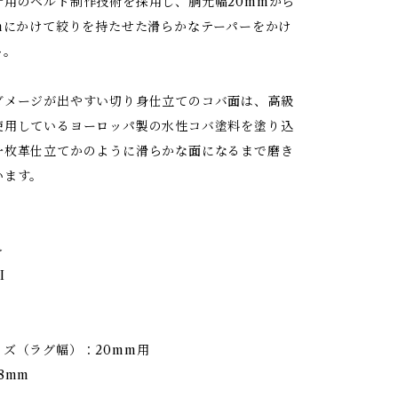
計用のベルト制作技術を採用し、胴元幅20mmから
mmにかけて絞りを持たせた滑らかなテーパーをかけ
ト。
ダメージが出やすい切り身仕立てのコバ面は、高級
使用しているヨーロッパ製の水性コバ塗料を塗り込
一枚革仕立てかのように滑らかな面になるまで磨き
います。
＞
I
イズ（ラグ幅）：20mm用
8mm