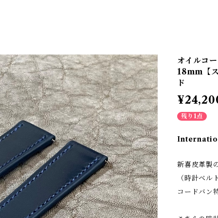
オイルコー
18mm【
ド
¥24,20
残り1点
Internatio
新喜皮革製
（時計ベル
コードバン