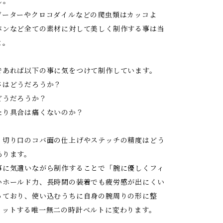
ん。
ゲーターやクロコダイルなどの爬虫類はカッコよ
バンなど全ての素材に対して美しく制作する事は当
と。
であれば以下の事に気をつけて制作しています。
さはどうだろうか？
どうだろうか？
たり具合は痛くないのか？
、切り口のコバ面の仕上げやステッチの精度はどう
あります。
事に気遣いながら制作することで「腕に優しくフィ
いホールド力、長時間の装着でも疲労感が出にくい
っており、使い込むうちに自身の腕周りの形に整
ィットする唯一無二の時計ベルトに変わります。