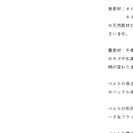
表素材：オ
ネイ
※天然素材
さいませ。
裏素材：牛
※キズや水
柄が変わり
ベルトの長さ
※バックル
ベルトの形状
ード＆フラ