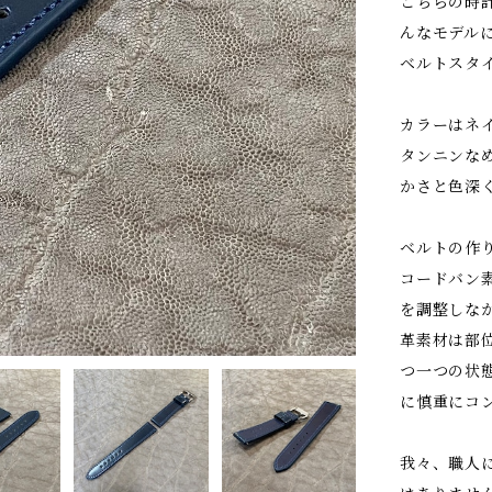
こちらの時
んなモデル
ベルトスタ
カラーはネ
タンニンな
かさと色深
ベルトの作
コードバン
を調整しな
革素材は部
つ一つの状
に慎重にコ
我々、職人