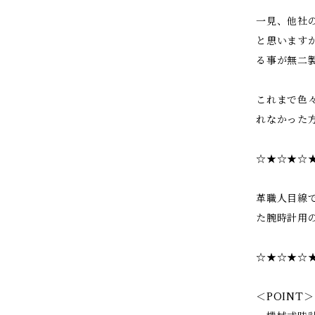
一見、他社
と思います
る事が無二
これまで色
れなかった
☆★☆★☆
革職人目線
た腕時計用
☆★☆★☆
＜POINT＞