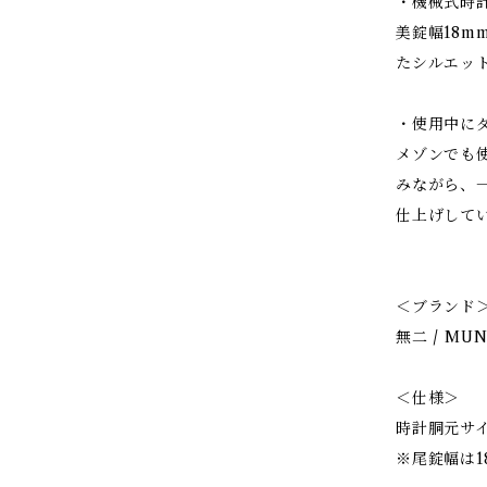
・機械式時
美錠幅18
たシルエッ
・使用中に
メゾンでも
みながら、
仕上げして
＜ブランド
無二 / MUN
＜仕様＞
時計胴元サ
※尾錠幅は1