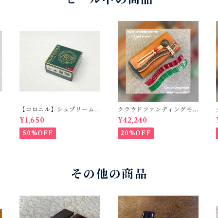
【コロニル】シュプリーム
クラウドファンディングモ
クリームDX バーガンディ
デル！Cactus・カクタス
¥1,650
¥42,240
ロングウォレット（CWBL-
03）インレイ・クロコダイ
50%OFF
20%OFF
ル × イタリアンショルダー
レザー コンチョウォレッ
ト バイカーウォレット
その他の商品