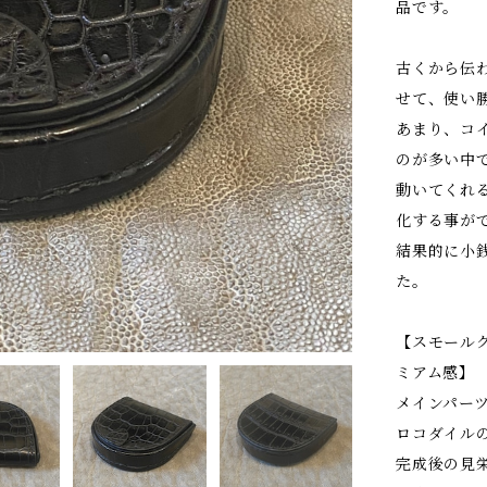
品です。
古くから伝
せて、使い
あまり、コ
のが多い中
動いてくれ
化する事が
結果的に小
た。
【スモール
ミアム感】
メインパー
ロコダイル
完成後の見