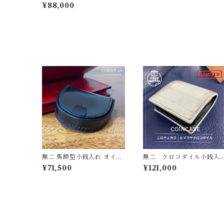
モールクロコ・マットブラ
¥88,000
ック×イタリーショルダー・
ロッソ
無二 馬蹄型小銭入れ オイル
無二 クロコダイル小銭入
コードバン・ブラック×イタ
れ ヒマラヤ・マット×牛革
¥71,500
¥121,000
リーショルダーレザー・レ
ブラック＆金箔リザード使
ッド 総手縫い仕立て Horse
用 マチ付き コインケー
shoe coinpurse
ス 手縫い ゴールドリザ
ード 金運アップ 一点も
の