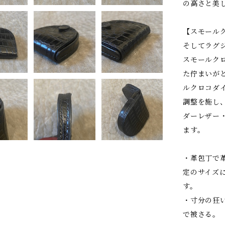
の高さと美
【スモール
そしてラグ
スモールク
た佇まいが
ルクロコダ
調整を施し
ダーレザー
ます。
・革包丁で
定のサイズ
す。
・寸分の狂
で被さる。