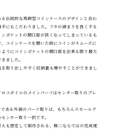
わる伝統的な馬蹄型コインケースのデザインと合わ
勝手にもこだわりました。フタの締まりを良くする
インポケットの開口部が狭くなってしまっているも
で、コインケースを開いた時にコインがスムーズに
るようにコインポケットの開口部を出来る限り最大
できました。
銭を取り出しやすく収納量も増やすことができまし
クロコダイルのメインパーツはセンター取りのプレ
ツである外装のパーツ取りは、もちろんスモールク
のセンター取り一択です。
栄えも想定して制作される、無二ならではの完成度