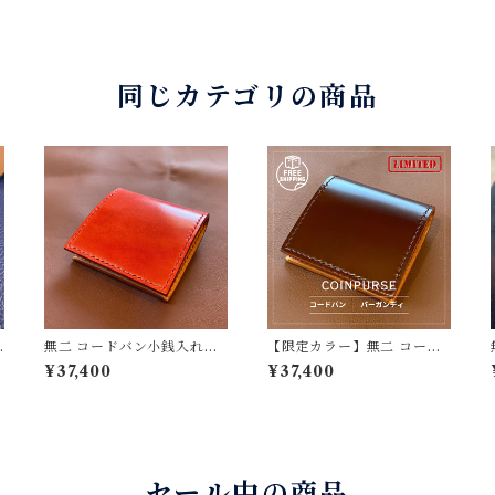
同じカテゴリの商品
無二 コードバン小銭入れ
【限定カラー】無二 コード
オイルコードバン・レッド×
バン小銭入れ 顔料コード
¥37,400
¥37,400
ベージュ コインケース
バン・バーガンディ×ベージ
手縫い
ュ 新喜皮革製コードバ
ン 栃木レザー使用 コイ
ンケース 美しい手縫いス
テッチとコバの仕上げ 手
縫い
セール中の商品