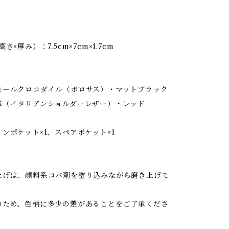
】
さ×厚み）：7.5cm×7cm×1.7cm
モールクロコダイル（ポロサス）・マットブラック
革（イタリアンショルダーレザー）・レッド
ンポケット×1、スペアポケット×1
上げは、顔料系コバ剤を塗り込みながら磨き上げて
のため、色柄に多少の差があることをご了承くださ