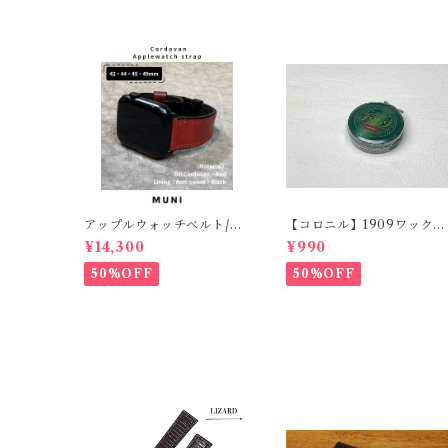
アップルウォッチベルト/オ
【コロニル】1909ワックス
イルコードバン・レッド・
ポリッシュ バーガンディ
¥14,300
¥990
フラット（For 42/44/45/4
（革靴用）
9mm）時計バンド
50%OFF
50%OFF