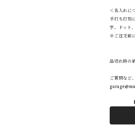
＜名入れに
手打ち打刻
字、ドット、
※ご注文前
品切れ時の
ご質問など
garage@mun