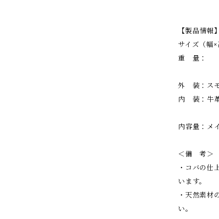
【製品情報
サイズ（幅×高
重 量：
外 装：ス
内 装：牛
内容量：メイ
＜備 考＞
・コバの仕
います。
・天然素材
い。