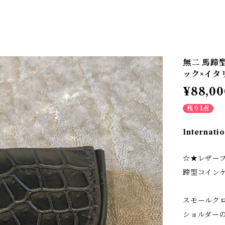
無二 馬蹄
ック×イタ
¥88,00
残り1点
Internatio
☆★レザー
蹄型コイン
スモールク
ショルダー