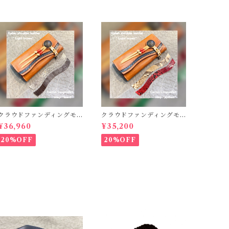
クラウドファンディングモ
クラウドファンディングモ
デル！Cactus・カクタス
デル！Cactus・カクタス
¥36,960
¥35,200
ロングウォレット（CWBL-
ロングウォレット（CWBL-
03）インレイ・リザード ×
03）インレイ・パイソン ×
20%OFF
20%OFF
イタリアンショルダーレザ
イタリアンショルダーレザ
ー コンチョウォレット
ー コンチョウォレット
バイカーウォレット
バイカーウォレット