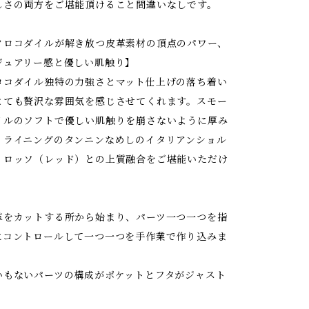
しさの両方をご堪能頂けること間違いなしです。
クロコダイルが解き放つ皮革素材の頂点のパワー、
ジュアリー感と優しい肌触り】
ロコダイル独特の力強さとマット仕上げの落ち着い
とても贅沢な雰囲気を感じさせてくれます。スモー
イルのソフトで優しい肌触りを崩さないように厚み
、ライニングのタンニンなめしのイタリアンショル
・ロッソ（レッド）との上質融合をご堪能いただけ
革をカットする所から始まり、パーツ一つ一つを指
にコントロールして一つ一つを手作業で作り込みま
いもないパーツの構成がポケットとフタがジャスト