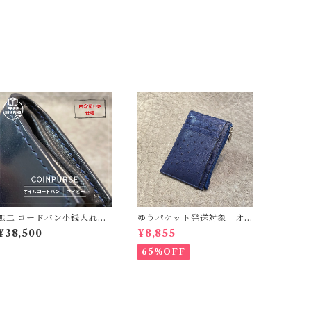
無二 コードバン小銭入れ
ゆうパケット発送対象 オ
（マチ高UP）オイルコード
ーストリッチ ネイビー
¥38,500
¥8,855
バン・ネイビー×ブラック
フラグメントケース コイ
コインケース 手縫い
ンケース カードケース
65%OFF
小銭入れ 日本製 サンプ
ル品