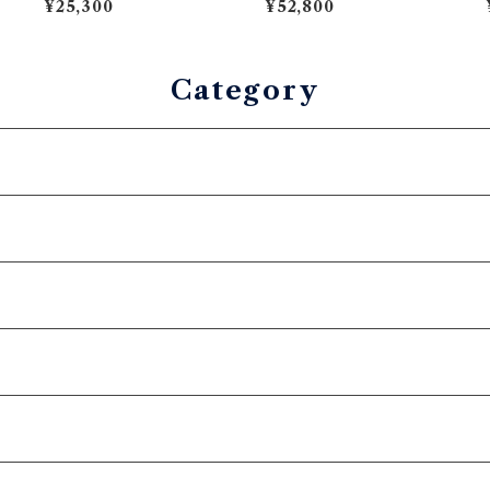
¥25,300
¥52,800
ダード】フルフラット型
ン・顔料ダークブラウン×ベ
腕時計バンド
ージュ
Category