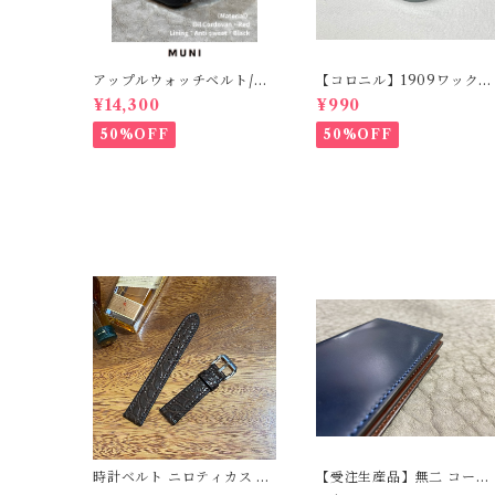
アップルウォッチベルト/オ
【コロニル】1909ワックス
イルコードバン・レッド・
ポリッシュ バーガンディ
¥14,300
¥990
フラット（For 42/44/45/4
（革靴用）
9mm）時計バンド
50%OFF
50%OFF
時計ベルト ニロティカス ダ
【受注生産品】無二 コード
ークブラウン（マット）丸
バン名刺入れ オイルコー