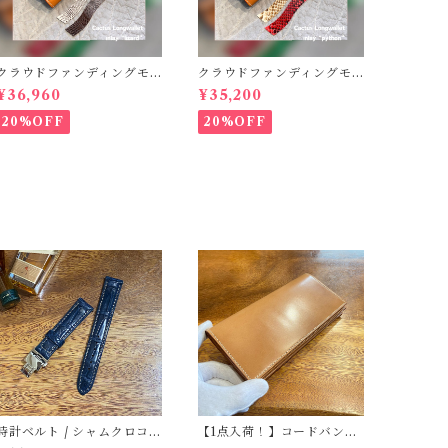
クラウドファンディングモ
クラウドファンディングモ
デル！Cactus・カクタス
デル！Cactus・カクタス
¥36,960
¥35,200
ロングウォレット（CWBL-
ロングウォレット（CWBL-
03）インレイ・リザード ×
03）インレイ・パイソン ×
20%OFF
20%OFF
イタリアンショルダーレザ
イタリアンショルダーレザ
ー コンチョウォレット
ー コンチョウォレット
バイカーウォレット
バイカーウォレット
時計ベルト / シャムクロコダ
【1点入荷！】コードバン長
イル・ネイビー竹腑・手縫
財布（札入れタイプ）ナチ