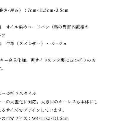
】
さ×厚み）：7cm×11.5cm×2.5cm
装 オイル染めコードバン（馬の臀部内繊維の
ーブ
革（ヌメレザー）・ベージュ
連キー金具仕様、両サイドのフタ裏に四つ折りのお
す。
な三つ折りスタイル
キーの大型化に対応。大き目のキーレスも本体にし
まるサイズでデザインしています。
目安サイズ：W4×H7.5×D1.5cm