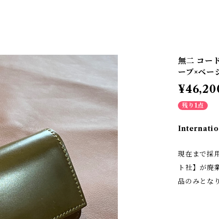
無二 コー
ーブ×ベー
¥46,20
残り1点
Internatio
現在まで採
ト社】が廃
品のみとな