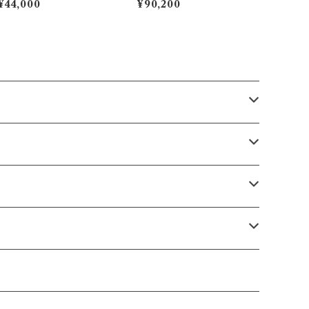
¥44,000
¥90,200
い 18mm-16mm ボンベ
ュラル×ベージュ | 無二 MU
形状 腕時計バンド ハン
NI
ドメイド 時計ベルト交
換 アンチスウェット裏
材 ステンレスDバックル
（プッシュ式バタフライバ
ックル）付き ワンタッチ
バネ棒 クイックリリース
装備 カスタムも可 オメ
ガやタグホイヤーにも