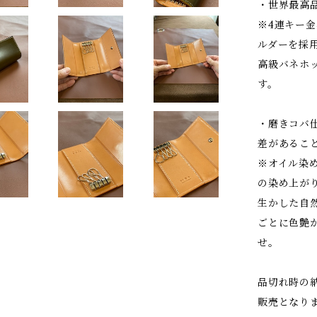
・世界最高
※4連キー
ルダーを採
高級バネホ
す。
・磨きコバ
差があるこ
※オイル染
の染め上が
生かした自
ごとに色艶
せ。
品切れ時の
販売となり