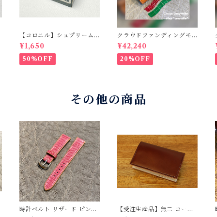
【コロニル】シュプリーム
クラウドファンディングモ
クリームDX バーガンディ
デル！Cactus・カクタス
¥1,650
¥42,240
ロングウォレット（CWBL-
03）インレイ・クロコダイ
50%OFF
20%OFF
ル × イタリアンショルダー
レザー コンチョウォレッ
ト バイカーウォレット
その他の商品
時計ベルト リザード ピン
【受注生産品】無二 コード
ク 18mm-14mm【スタン
バン名刺入れ コードバ