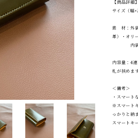
【商品詳細
サイズ（幅×高
素 材：外
革）・オリ
内装 牛
内容量：4
札が挟めま
＜備考＞
・スマート
※スマート
っかりと納
スマートキーの