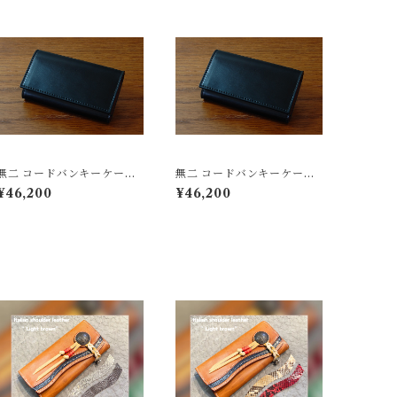
無二 コードバンキーケー
無二 コードバンキーケー
ス オイルコードバン・ブ
ス オイルコードバン・ブ
¥46,200
¥46,200
ラック×イタリーオイルショ
ラック×イタリーショルダ
ルダー・レッド 4連キー 新
ー・レッド 新喜皮革製コ
喜皮革製 コードバン イタリ
ードバン イタリア製牛革
ア製 ショルダーレザー
を使用 シンプルなデザイ
ン 4連キー 美しいステッ
チとコバの仕上げ