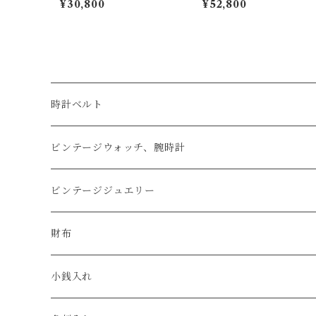
¥30,800
¥52,800
腑 18mm-16mm 【スタン
ドバン・ネイビー×ブラウ
ダード】フルフラット型
ン 新喜皮革製コードバン
腕時計バンド
ン使用 磨きコバ仕立て
メンズ名刺入れ
時計ベルト
アップルウォッチベルト
ビンテージウォッチ、腕時計
コードバン
オメガ / OMEGA
ビンテージジュエリー
クロコダイル
ユリスナルダン / ULYSSE NARDIN
カルティエ / Cartier
財布
エコレザー
セイコー / SEIKO
コンパクト
小銭入れ