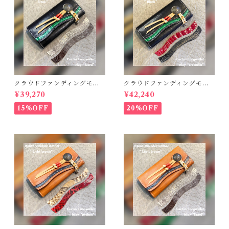
クラウドファンディングモデ
クラウドファンディングモデ
ル！Cactus・カクタス ロン
ル！Cactus・カクタス ロン
¥39,270
¥42,240
グウォレット（CWBL-03）
グウォレット（CWBL-03）
インレイ・リザード × イタリ
インレイ・クロコダイル × イ
15%OFF
20%OFF
アンショルダーレザー コン
タリアンショルダーレザー
チョウォレット バイカーウ
コンチョウォレット バイカ
ォレット
ーウォレット