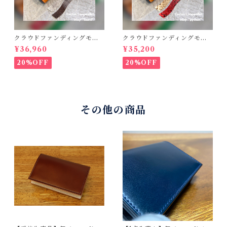
クラウドファンディングモデ
クラウドファンディングモデ
ル！Cactus・カクタス ロン
ル！Cactus・カクタス ロン
¥36,960
¥35,200
グウォレット（CWBL-03）
グウォレット（CWBL-03）
インレイ・リザード × イタリ
インレイ・パイソン × イタリ
20%OFF
20%OFF
アンショルダーレザー コン
アンショルダーレザー コン
チョウォレット バイカーウ
チョウォレット バイカーウ
ォレット
ォレット
その他の商品