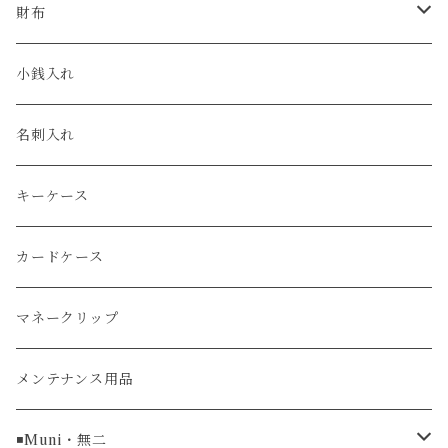
クロコダイル
ユリスナルダン / ULYSSE NARDIN
カルティエ / Cartier
財布
エコレザー
セイコー / SEIKO
コンパクト
小銭入れ
エレファント
ルミノックス / LUMINOX
長財布
名刺入れ
アリゲーター
エルメス / HERMES
キーケース
リザード
カードケース
ガルーシャ（エイ）
マネークリップ
牛革
メンテナンス用品
ラグ幅16mm
◾️Muni・無二