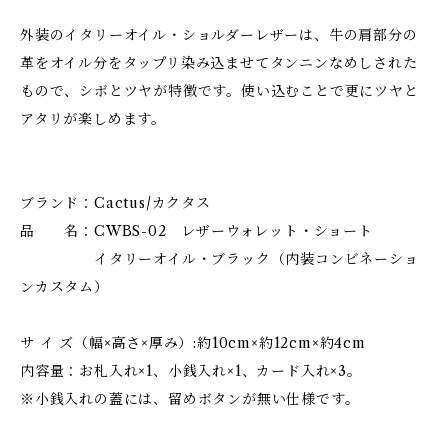
外装のイタリーオイル・ショルダーレザーは、牛の肩部分の
革をオイル分をタップリ染み込ませてタンニンなめしされた
もので、シボとツヤが特徴です。使い込むことで更にツヤと
アタリが楽しめます。
ブランド：Cactus/カクタス
品 名：CWBS-02 レザーウォレット・ショート
イタリーオイル・ブラック（内装コンビネーショ
ンカスタム）
サ イ ズ（幅×高さ×厚み）:約10cm×約12cm×約4cm
内容量：お札入れ×1、小銭入れ×1、カード入れ×3。
※小銭入れの蓋には、留めボタンが無い仕様です。