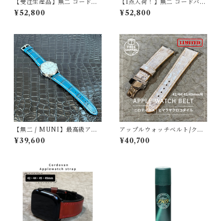
【受注生産品】無二 コードバ
【1点入荷！】無二 コードバン
ン名刺入れ コードバン・顔
名刺入れ オイルコードバン ネ
¥52,800
¥52,800
料ダークブラウン×ベージュ
イビー×ブラック｜新喜皮革製
コードバン・栃木レザー使用
【無二 / MUNI】最高級アリ
アップルウォッチベルト/クロ
ゲーター仕立て 腕時計レザー
コダイル・丸腑・ヒマラヤ・
¥39,600
¥40,700
ストラップ / コバルトグリー
フラット（For 42/44/45/46/
ン・マット（ラグ幅22mm）
49mm）手縫い 裏材フラン
ス製防水レザー 時計バンド