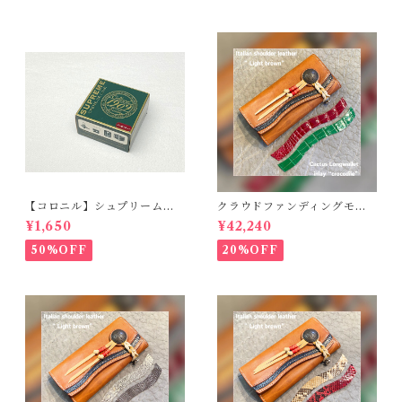
【コロニル】シュプリームク
クラウドファンディングモデ
リームDX バーガンディ
ル！Cactus・カクタス ロン
¥1,650
¥42,240
グウォレット（CWBL-03）
インレイ・クロコダイル × イ
50%OFF
20%OFF
タリアンショルダーレザー
コンチョウォレット バイカ
ーウォレット