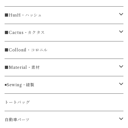
ラグ幅18mm
長財布
■HusH・ハッシュ
長財布
ラグ幅19mm
名刺入れ
ラウンドファスナー
■Cactus・カクタス
ラウンドファスナー長財布
ラグ幅20mm
小銭入れ
カードケース
コインケース
■Collonil・コロニル
ラグ幅22mm
キーケース
マウスパッド
キーホルダー
■Material・素材
ラグ幅24mm
時計ベルト
コインケース
ライターケース
クロコダイル
◾️Sewing・縫製
マネークリップ
キーホルダー
レザーウォッチ
パイソン
ハンドステッチ（手縫い）仕立て
トートバッグ
文字盤Mサイズ（φ33mm）
腕時計
キーケース
レザーウォレット
リザード
ミシンステッチ仕立て
自動車パーツ