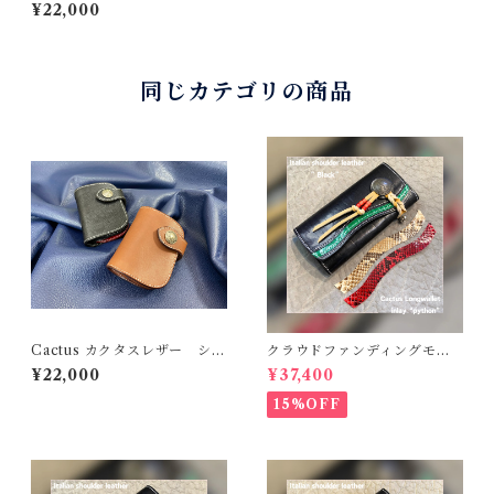
ートウォレット02 イタリ
¥22,000
ー・ブラック（内装コンビカ
スタム）
同じカテゴリの商品
Cactus カクタスレザー ショ
クラウドファンディングモデ
ートウォレット02 ブラウン
ル！Cactus・カクタス ロン
¥22,000
¥37,400
グウォレット（CWBL-03）
インレイ・パイソン × イタリ
15%OFF
アンショルダーレザー コン
チョウォレット バイカーウ
ォレット