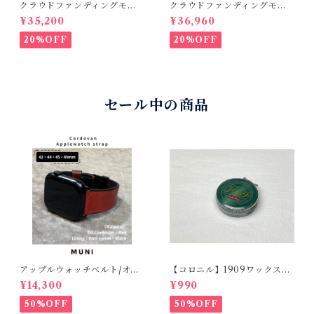
クラウドファンディングモデ
クラウドファンディングモデ
ル！Cactus・カクタス ロン
ル！Cactus・カクタス ロン
¥35,200
¥36,960
グウォレット（CWBL-03）
グウォレット（CWBL-03）
インレイ・パイソン × イタリ
インレイ・リザード × イタリ
20%OFF
20%OFF
アンショルダーレザー コン
アンショルダーレザー コン
チョウォレット バイカーウ
チョウォレット バイカーウ
ォレット
ォレット
セール中の商品
アップルウォッチベルト/オイ
【コロニル】1909ワックスポ
ルコードバン・レッド・フラ
リッシュ バーガンディ（革
¥14,300
¥990
ット（For 42/44/45/49m
靴用）
m）時計バンド
50%OFF
50%OFF