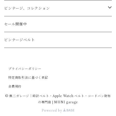
文字盤Sサイズ（φ26mm）
ロング
タバコケース
エレファント
ステアリング
ビンテージ、コレクション
ショート
カードケース
ガルーシャ（エイ）
シフトノブ
ウッドキーホルダー
セール開催中
ウォレットロープ
アリゲーター
ZIPPO/ジッポー・ライター
ビンテージベルト
オーストリッチ
万年筆・ペン
プライバシーポリシー
コードバン
特定商取引法に基づく表記
会員規約
牛革
© 無二ガレージ｜時計ベルト・Apple Watch ベルト・コードバン財布
の専門店 | MUNI garage
Powered by