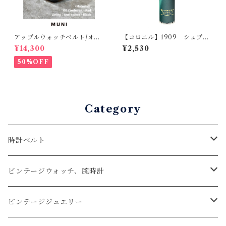
アップルウォッチベルト/オイ
【コロニル】1909 シュプリ
ルコードバン・レッド・フラ
ーム プロテクト スプレー
¥14,300
¥2,530
ット（For 42/44/45/49m
m）時計バンド
50%OFF
Category
時計ベルト
アップルウォッチベルト
ビンテージウォッチ、腕時計
コードバン
オメガ / OMEGA
ビンテージジュエリー