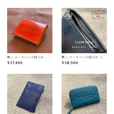
手縫い仕立て Horse shoe co
マチ付き コインケース 手
inpurse
縫い ゴールドリザード 金
運アップ 一点もの
無二 コードバン小銭入れ オ
無二 コードバン小銭入れ（マ
イルコードバン・レッド×ベー
チ高UP）オイルコードバン・
¥37,400
¥38,500
ジュ コインケース 手縫い
ネイビー×ブラック コインケ
ース 手縫い