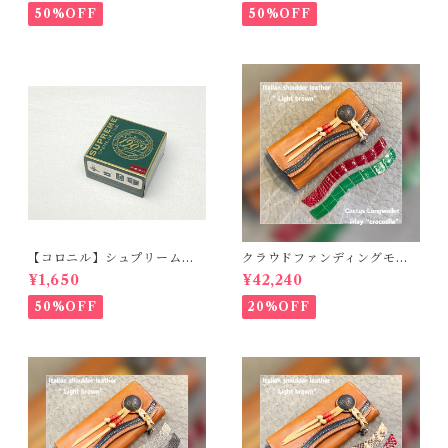
m）時計バンド
50%OFF
50%OFF
【コロニル】シュプリームク
クラウドファンディングモデ
リームDX バーガンディ
ル！Cactus・カクタス ロン
¥1,650
¥42,240
グウォレット（CWBL-03）
インレイ・クロコダイル × イ
50%OFF
20%OFF
タリアンショルダーレザー
コンチョウォレット バイカ
ーウォレット