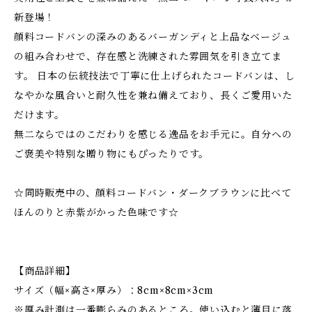
新登場！
顔料コードバンの深みのあるバーガンディと上品なベージュ
の組み合わせで、存在感と洗練された雰囲気を引き立てま
す。 日本の伝統技法で丁寧に仕上げられたコードバンは、し
なやかな風合いと耐久性を兼ね備えており、長くご愛用いた
だけます。
無二ならではのこだわりを感じる逸品をお手元に。自分への
ご褒美や特別な贈り物にもぴったりです。
☆同時販売中の、顔料コードバン・ダークブラウンに比べて
ほんのりと赤紫がかった色味です☆
【商品詳細】
サイズ（幅×高さ×厚み）：8cm×8cm×3cm
※厚み計測は一番膨らみのあるところ。使い込むと薄目に落