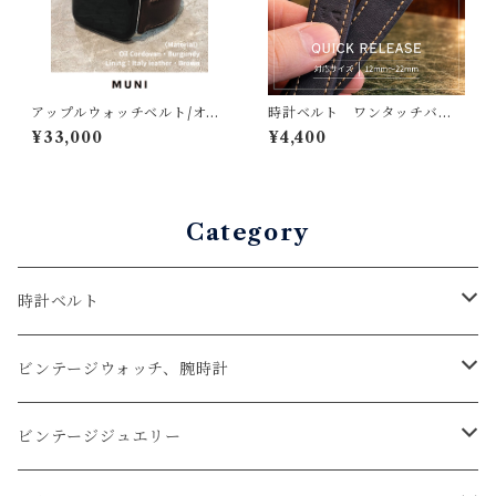
アップルウォッチベルト/オイ
時計ベルト ワンタッチバネ
ルコードバン・バーガンデ
棒加工（持ち込み後加工）ア
¥33,000
¥4,400
ィ・ボンベ型（For 42/44/4
ビエ仕様 クイックリリー
5/49mm）時計バンド
ス ゆうパケットポスト無料
発送
Category
時計ベルト
アップルウォッチベルト
ビンテージウォッチ、腕時計
コードバン
オメガ / OMEGA
ビンテージジュエリー