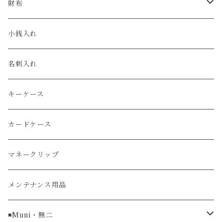
クロコダイル
ユリスナルダン / ULYSSE NARDIN
カルティエ / Cartier
財布
エコレザー
セイコー / SEIKO
コンパクト
小銭入れ
エレファント
ルミノックス / LUMINOX
長財布
名刺入れ
アリゲーター
エルメス / HERMES
キーケース
リザード
カードケース
ガルーシャ（エイ）
マネークリップ
牛革
メンテナンス用品
ラグ幅16mm
◾️Muni・無二