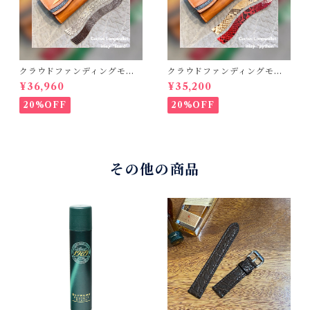
クラウドファンディングモデ
クラウドファンディングモデ
ル！Cactus・カクタス ロン
ル！Cactus・カクタス ロン
¥36,960
¥35,200
グウォレット（CWBL-03）
グウォレット（CWBL-03）
インレイ・リザード × イタリ
インレイ・パイソン × イタリ
20%OFF
20%OFF
アンショルダーレザー コン
アンショルダーレザー コン
チョウォレット バイカーウ
チョウォレット バイカーウ
ォレット
ォレット
その他の商品