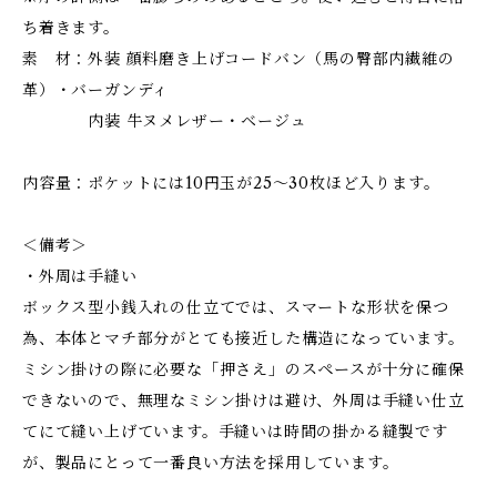
ち着きます。
素 材：外装 顔料磨き上げコードバン（馬の臀部内繊維の
革）・バーガンディ
内装 牛ヌメレザー・ベージュ
内容量：ポケットには10円玉が25～30枚ほど入ります。
＜備考＞
・外周は手縫い
ボックス型小銭入れの仕立てでは、スマートな形状を保つ
為、本体とマチ部分がとても接近した構造になっています。
ミシン掛けの際に必要な「押さえ」のスペースが十分に確保
できないので、無理なミシン掛けは避け、外周は手縫い仕立
てにて縫い上げています。手縫いは時間の掛かる縫製です
が、製品にとって一番良い方法を採用しています。