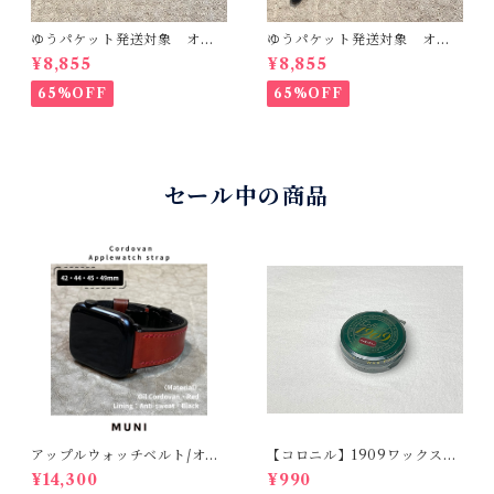
ゆうパケット発送対象 オー
ゆうパケット発送対象 オー
ストリッチ ネイビー フラ
ストリッチ ピーコックグリ
¥8,855
¥8,855
グメントケース コインケー
ーン ラウンドファスナーコ
ス カードケース 小銭入
インケース＆カードケース
65%OFF
65%OFF
れ 日本製 サンプル品
小銭入れ 日本製 サンプル
品
セール中の商品
アップルウォッチベルト/オイ
【コロニル】1909ワックスポ
ルコードバン・レッド・フラ
リッシュ バーガンディ（革
¥14,300
¥990
ット（For 42/44/45/49m
靴用）