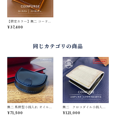
【限定カラー】無二 コードバ
ン小銭入れ 顔料コードバ
¥37,400
ン・バーガンディ×ベージュ
新喜皮革製コードバン 栃木
レザー使用 コインケース
美しい手縫いステッチとコバ
の仕上げ 手縫い
同じカテゴリの商品
無二 馬蹄型小銭入れ オイルコ
無二 クロコダイル小銭入
ードバン・ブラック×イタリー
れ ヒマラヤ・マット×牛革ブ
¥71,500
¥121,000
ショルダーレザー・レッド 総
ラック＆金箔リザード使用