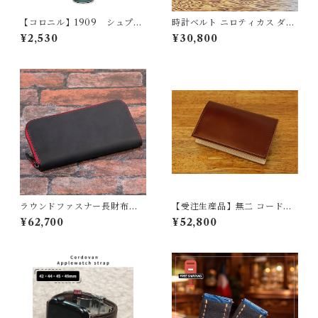
【コロニル】1909 シュプリ
時計ベルト ニロティカス ダー
ーム プロテクト スプレー
クブラウン（マット）丸腑 1
¥2,530
¥30,800
8mm-16mm 【スタンダー
ド】フルフラット型 腕時計
バンド
ラウンドファスナー長財布
【受注生産品】無二 コードバ
ブラック×レッド | HusH ハッ
ン名刺入れ コードバン・顔
¥62,700
¥52,800
シュ
料ダークブラウン×ベージュ