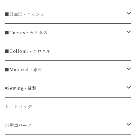
ラグ幅18mm
長財布
■HusH・ハッシュ
長財布
ラグ幅19mm
名刺入れ
ラウンドファスナー
■Cactus・カクタス
ラウンドファスナー長財布
ラグ幅20mm
小銭入れ
カードケース
コインケース
■Collonil・コロニル
ラグ幅22mm
キーケース
マウスパッド
キーホルダー
■Material・素材
ラグ幅24mm
時計ベルト
コインケース
ライターケース
クロコダイル
◾️Sewing・縫製
マネークリップ
キーホルダー
レザーウォッチ
パイソン
ハンドステッチ（手縫い）仕立て
トートバッグ
文字盤Mサイズ（φ33mm）
腕時計
キーケース
レザーウォレット
リザード
ミシンステッチ仕立て
自動車パーツ