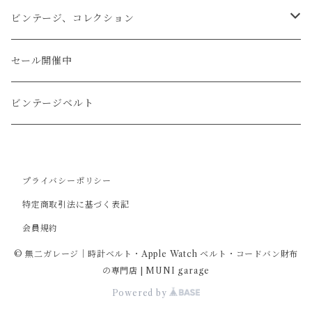
文字盤Sサイズ（φ26mm）
ロング
タバコケース
エレファント
ステアリング
ビンテージ、コレクション
ショート
カードケース
ガルーシャ（エイ）
シフトノブ
ウッドキーホルダー
セール開催中
ウォレットロープ
アリゲーター
ZIPPO/ジッポー・ライター
ビンテージベルト
オーストリッチ
万年筆・ペン
プライバシーポリシー
コードバン
特定商取引法に基づく表記
会員規約
牛革
© 無二ガレージ｜時計ベルト・Apple Watch ベルト・コードバン財布
の専門店 | MUNI garage
Powered by