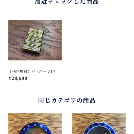
最近チェックした商品
【送料無料】ジッポー ZIPPO
ボトムメタル貼り 背面刻印 シ
¥28,600
リアルナンバー入り ブラスボ
ディ 1998年製1月製造 USE
Dメンテナンス済み 230BM
-BB
同じカテゴリの商品