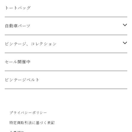
マネークリップ
キーホルダー
レザーウォッチ
パイソン
ハンドステッチ（手縫い）仕立て
トートバッグ
文字盤Mサイズ（φ33mm）
腕時計
キーケース
レザーウォレット
リザード
ミシンステッチ仕立て
自動車パーツ
文字盤Sサイズ（φ26mm）
ロング
タバコケース
エレファント
ステアリング
ビンテージ、コレクション
ショート
カードケース
ガルーシャ（エイ）
シフトノブ
ウッドキーホルダー
セール開催中
ウォレットロープ
アリゲーター
ZIPPO/ジッポー・ライター
ビンテージベルト
オーストリッチ
万年筆・ペン
プライバシーポリシー
コードバン
特定商取引法に基づく表記