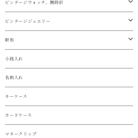
アップルウォッチベルト
ビンテージウォッチ、腕時計
コードバン
オメガ / OMEGA
ビンテージジュエリー
クロコダイル
ユリスナルダン / ULYSSE NARDIN
カルティエ / Cartier
財布
エコレザー
セイコー / SEIKO
コンパクト
小銭入れ
エレファント
ルミノックス / LUMINOX
長財布
名刺入れ
アリゲーター
エルメス / HERMES
キーケース
リザード
カードケース
ガルーシャ（エイ）
マネークリップ