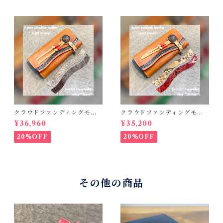
コンチョウォレット バイカ
ーウォレット
クラウドファンディングモデ
クラウドファンディングモデ
ル！Cactus・カクタス ロン
ル！Cactus・カクタス ロン
¥36,960
¥35,200
グウォレット（CWBL-03）
グウォレット（CWBL-03）
インレイ・リザード × イタリ
インレイ・パイソン × イタリ
20%OFF
20%OFF
アンショルダーレザー コン
アンショルダーレザー コン
チョウォレット バイカーウ
チョウォレット バイカーウ
ォレット
ォレット
その他の商品