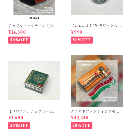
アップルウォッチベルト/オイ
【コロニル】1909ワックスポ
ルコードバン・レッド・フラ
リッシュ バーガンディ（革
¥14,300
¥990
ット（For 42/44/45/49m
靴用）
m）時計バンド
50%OFF
50%OFF
【コロニル】シュプリームク
クラウドファンディングモデ
リームDX バーガンディ
ル！Cactus・カクタス ロン
¥1,650
¥42,240
グウォレット（CWBL-03）
インレイ・クロコダイル × イ
50%OFF
20%OFF
タリアンショルダーレザー