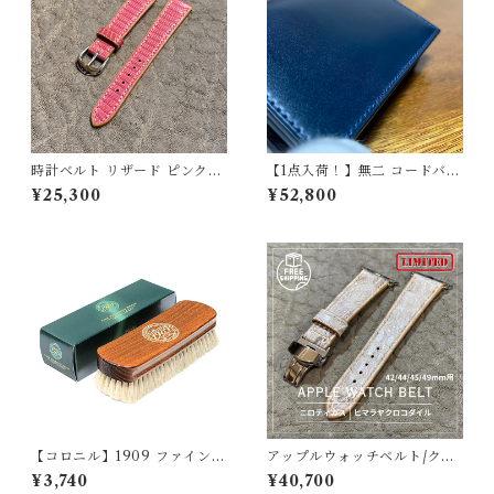
時計ベルト リザード ピンク
【1点入荷！】無二 コードバン
18mm-14mm【スタンダー
名刺入れ オイルコードバン ネ
¥25,300
¥52,800
ド】フルフラット型 腕時計
イビー×ブラック｜新喜皮革製
バンド
コードバン・栃木レザー使用
【コロニル】1909 ファインポ
アップルウォッチベルト/クロ
リッシングブラシ（山羊毛ブ
コダイル・丸腑・ヒマラヤ・
¥3,740
¥40,700
ラシ）
フラット（For 42/44/45/46/