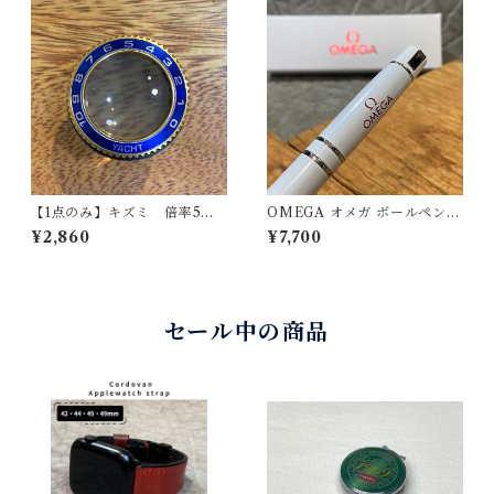
【1点のみ】キズミ 倍率5
OMEGA オメガ ボールペン
倍 ヨットマスター2タイプ
ホワイト ツイスト式 箱付き 未
¥2,860
¥7,700
ベゼル青金 金属製ルーペ
使用品
セール中の商品