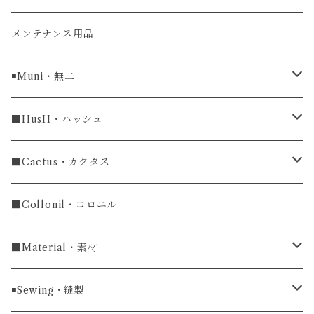
牛革
メンテナンス用品
ラグ幅16mm
◾️Muni・無二
ラグ幅18mm
長財布
■HusH・ハッシュ
長財布
ラグ幅19mm
名刺入れ
ラウンドファスナー
■Cactus・カクタス
ラウンドファスナー長財布
ラグ幅20mm
小銭入れ
カードケース
コインケース
■Collonil・コロニル
ラグ幅22mm
キーケース
マウスパッド
キーホルダー
■Material・素材
ラグ幅24mm
時計ベルト
コインケース
ライターケース
クロコダイル
◾️Sewing・縫製