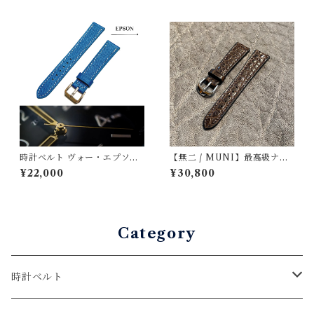
49mm）手縫い 裏材フラン
ス製防水レザー 時計バンド
時計ベルト ヴォー・エプソン
【無二 / MUNI】最高級ナイ
ジーンブルー 19mm-16mm
ルクロコダイル仕立て 時計レ
¥22,000
¥30,800
【スタンダード】フルフラッ
ザーストラップ / ブラウン・
ト型 腕時計バンド
マット（ラグ幅18mm）
Category
時計ベルト