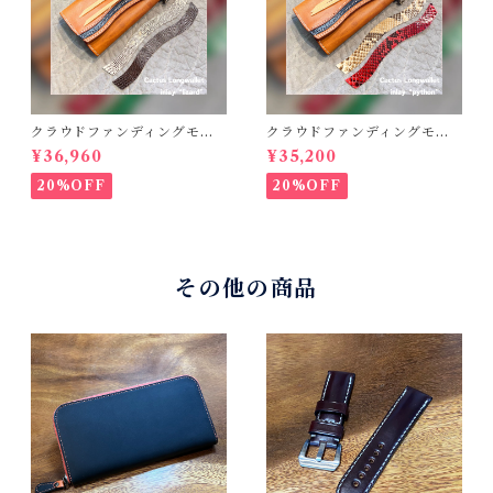
クラウドファンディングモデ
クラウドファンディングモデ
ル！Cactus・カクタス ロン
ル！Cactus・カクタス ロン
¥36,960
¥35,200
グウォレット（CWBL-03）
グウォレット（CWBL-03）
インレイ・リザード × イタリ
インレイ・パイソン × イタリ
20%OFF
20%OFF
アンショルダーレザー コン
アンショルダーレザー コン
チョウォレット バイカーウ
チョウォレット バイカーウ
ォレット
ォレット
その他の商品