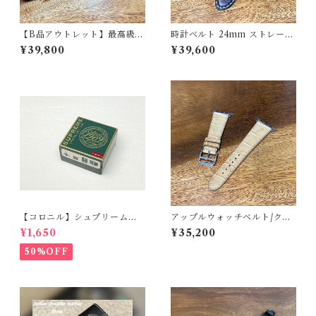
【B品アウトレット】最高級オ
時計ベルト 24mm ストレー
イルレザー ラウンドジップ長
ト オイルコードバン・バー
¥39,800
¥39,600
財布 総貼り合わせ仕立て テン
ガンディ・甲丸 極太1番糸
ペスティ社 テキサス マイネ
手縫い 腕時計バンド
【コロニル】シュプリームク
アップルウォッチベルト/クロ
リームDX バーガンディ
コダイル・竹腑・ベージュ・
¥1,650
¥35,200
フラット（For 42/44/45/46/
49mm）遊革・定革カスタム
50%OFF