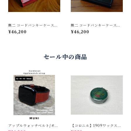
無二 コードバンキーケース
無二 コードバンキーケース
オイルコードバン・レッド×ベ
オイルコードバン・ブラック×
¥46,200
¥46,200
ージュ
イタリーオイルショルダー・
レッド 4連キー 新喜皮革製
コードバン イタリア製 ショル
ダーレザー
セール中の商品
アップルウォッチベルト/オイ
【コロニル】1909ワックスポ
ルコードバン・レッド・フラ
リッシュ バーガンディ（革