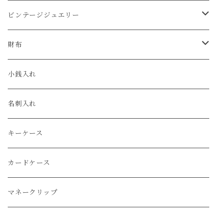
コードバン
オメガ / OMEGA
ビンテージジュエリー
クロコダイル
ユリスナルダン / ULYSSE NARDIN
カルティエ / Cartier
財布
エコレザー
セイコー / SEIKO
コンパクト
小銭入れ
エレファント
ルミノックス / LUMINOX
長財布
名刺入れ
アリゲーター
エルメス / HERMES
キーケース
リザード
カードケース
ガルーシャ（エイ）
マネークリップ