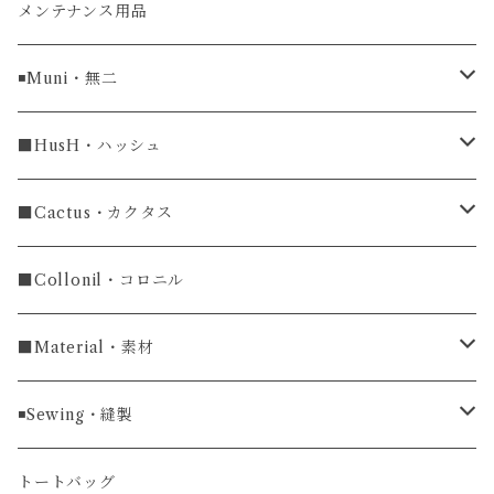
牛革
メンテナンス用品
ラグ幅16mm
◾️Muni・無二
ラグ幅18mm
長財布
■HusH・ハッシュ
長財布
ラグ幅19mm
名刺入れ
ラウンドファスナー
■Cactus・カクタス
ラウンドファスナー長財布
ラグ幅20mm
小銭入れ
カードケース
コインケース
■Collonil・コロニル
ラグ幅22mm
キーケース
マウスパッド
キーホルダー
■Material・素材
ラグ幅24mm
時計ベルト
コインケース
ライターケース
クロコダイル
◾️Sewing・縫製
マネークリップ
キーホルダー
レザーウォッチ
パイソン
ハンドステッチ（手縫い）仕立て
トートバッグ