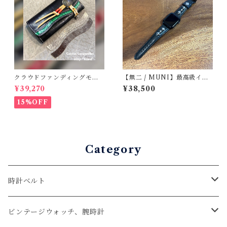
クラウドファンディングモデ
【無二 / MUNI】最高級イタ
ル！Cactus・カクタス ロン
リアンオイルレザー仕立て Ap
¥39,270
¥38,500
グウォレット（CWBL-03）
ple Watch専用スタッズスト
インレイ・リザード × イタリ
ラップ / ブラック
15%OFF
アンショルダーレザー コン
チョウォレット バイカーウ
ォレット
Category
時計ベルト
アップルウォッチベルト
ビンテージウォッチ、腕時計