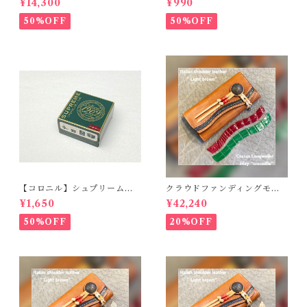
¥14,300
¥990
ット（For 42/44/45/49m
靴用）
m）時計バンド
50%OFF
50%OFF
【コロニル】シュプリームク
クラウドファンディングモデ
リームDX バーガンディ
ル！Cactus・カクタス ロン
¥1,650
¥42,240
グウォレット（CWBL-03）
インレイ・クロコダイル × イ
50%OFF
20%OFF
タリアンショルダーレザー
コンチョウォレット バイカ
ーウォレット