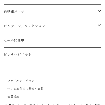
文字盤Mサイズ（φ33mm）
腕時計
キーケース
レザーウォレット
リザード
ミシンステッチ仕立て
自動車パーツ
文字盤Sサイズ（φ26mm）
ロング
タバコケース
エレファント
ステアリング
ビンテージ、コレクション
ショート
カードケース
ガルーシャ（エイ）
シフトノブ
ウッドキーホルダー
セール開催中
ウォレットロープ
アリゲーター
ZIPPO/ジッポー・ライター
ビンテージベルト
オーストリッチ
万年筆・ペン
プライバシーポリシー
コードバン
特定商取引法に基づく表記
会員規約
牛革