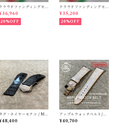
クラウドファンディングモ
クラウドファンディングモ
デル！Cactus・カクタス
デル！Cactus・カクタス
¥36,960
¥35,200
ロングウォレット（CWBL-
ロングウォレット（CWBL-
03）インレイ・リザード ×
03）インレイ・パイソン ×
20%OFF
20%OFF
イタリアンショルダーレザ
イタリアンショルダーレザ
ー コンチョウォレット
ー コンチョウォレット
バイカーウォレット
バイカーウォレット
タグ・ホイヤーモナコ / MO
アップルウォッチベルト/ク
NACO用 クロコダイル 時計
ロコダイル・丸腑・ヒマラ
¥48,400
¥40,700
ベルト・竹腑・マットブラ
ヤ・フラット（For 42/44/
ック
45/46/49mm）手縫い 裏
材フランス製防水レザー