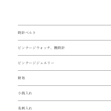
時計ベルト
アップルウォッチベルト
ビンテージウォッチ、腕時計
コードバン
オメガ / OMEGA
ビンテージジュエリー
クロコダイル
ユリスナルダン / ULYSSE NARDIN
カルティエ / Cartier
財布
エコレザー
セイコー / SEIKO
コンパクト
小銭入れ
エレファント
ルミノックス / LUMINOX
長財布
名刺入れ