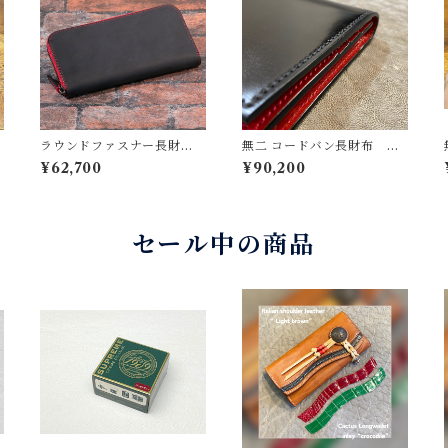
ラウンドファスナー長財
無二 コードバン長財布 オ
布 ブラック×レッド | Hus
イルコードバン・ブラック×
¥62,700
¥90,200
H ハッシュ
イタリーショルダー・レッ
ド 新喜皮革製コードバ
ン イタリア製牛革使用
シンプルで強靭な革財布
美しいステッチとコバの仕
セール中の商品
上げ