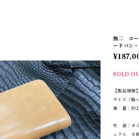
無二 コー
ードバン・
¥187,0
SOLD O
【製品情報
サイズ（幅×高
重 量：約2
外 装：オ
ュラル ※