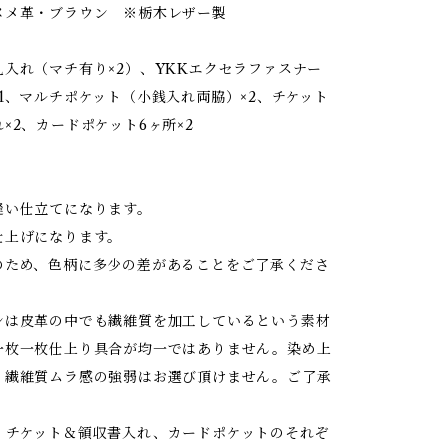
ヌメ革・ブラウン ※栃木レザー製
札入れ（マチ有り×2）、YKKエクセラファスナー
1、マルチポケット（小銭入れ両脇）×2、チケット
×2、カードポケット6ヶ所×2
縫い仕立てになります。
仕上げになります。
のため、色柄に多少の差があることをご了承くださ
ンは皮革の中でも繊維質を加工しているという素材
一枚一枚仕上り具合が均一ではありません。染め上
、繊維質ムラ感の強弱はお選び頂けません。ご了承
。
、チケット＆領収書入れ、カードポケットのそれぞ