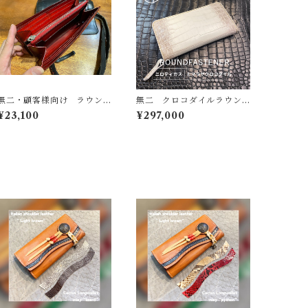
無二・顧客様向け ラウン
無二 クロコダイルラウン
ドファスナー長財布のファ
ドファスナー長財布 ヒマ
¥23,100
¥297,000
スナー交換
ラヤ・マット×牛革ブラック
＆金箔リザード使用 ニロ
ティカス ナイルクロコダ
イル コバ磨き仕立て 金
運アップ財布 ハンドメイ
ド 外周は手縫い YKKエ
クセラファスナー使用 一
点モノ 壊れない革財布
金運爆上がり