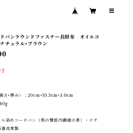
ドバンラウンドファスナー長財布 オイルコ
ナチュラル×ブラウン
00
UT
】
さ×厚み）：20cm×10.5cm×3.0cm
60g
イル染めコードバン（馬の臀部内繊維の革）・ナチ
新喜皮革製