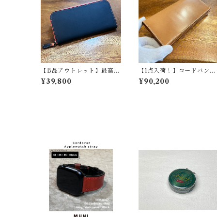
【B品アウトレット】最高級
【1点入荷！】コードバン長
オイルレザー ラウンドジッ
財布（札入れタイプ）ナチ
¥39,800
¥90,200
プ長財布 総貼り合わせ仕立
ュラル×ベージュ | 無二 MU
て テンペスティ社 テキサス
NI
マイネ