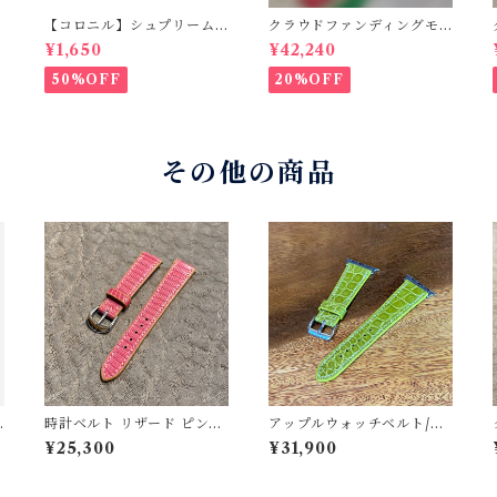
【コロニル】シュプリーム
クラウドファンディングモ
クリームDX バーガンディ
デル！Cactus・カクタス
¥1,650
¥42,240
ロングウォレット（CWBL-
03）インレイ・クロコダイ
50%OFF
20%OFF
ル × イタリアンショルダー
レザー コンチョウォレッ
ト バイカーウォレット
その他の商品
時計ベルト リザード ピン
アップルウォッチベルト/ク
ク 18mm-14mm【スタン
ロコダイル・丸腑・ライ
¥25,300
¥31,900
ダード】フルフラット型
ム・フラット （For 42/44/
腕時計バンド
45/46/49mm）裏材フラン
ス製防水レザー 時計バン