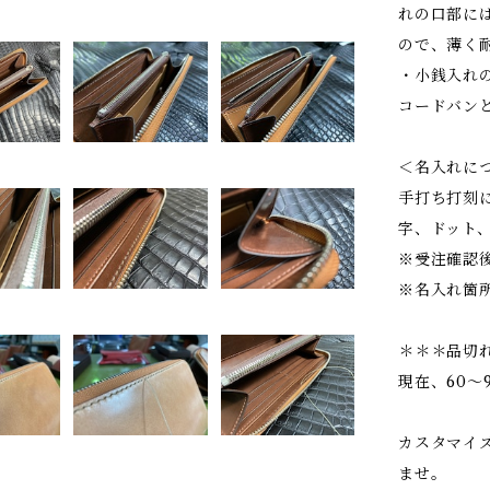
れの口部に
ので、薄く
・小銭入れ
コードバン
＜名入れに
手打ち打刻
字、ドット、
※受注確認
※名入れ箇
＊＊＊品切
現在、60〜
カスタマイ
ませ。