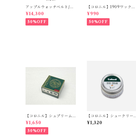
アップルウォッチベルト/オ
【コロニル】1909ワックス
イルコードバン・レッド・
ポリッシュ バーガンディ
¥14,300
¥990
フラット（For 42/44/45/4
（革靴用）
9mm）時計バンド
50%OFF
50%OFF
【コロニル】シュプリーム
【コロニル】シュークリー
クリームDX バーガンディ
ム・ブラック
¥1,650
¥1,320
50%OFF