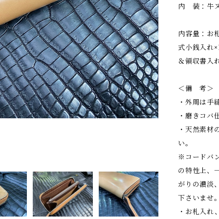
内 装：牛
内容量：お
式小銭入れ×
＆領収書入れ
＜備 考＞
・外周は手
・磨きコバ
・天然素材
い。
※コードバ
の特性上、
がりの濃淡
下さいませ
・お札入れ