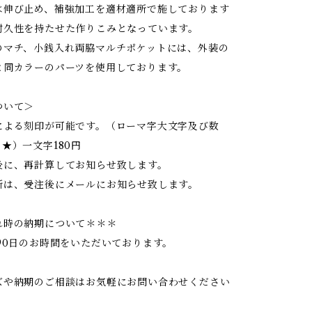
は伸び止め、補強加工を適材適所で施しております
耐久性を持たせた作りこみとなっています。
のマチ、小銭入れ両脇マルチポケットには、外装の
と同カラーのパーツを使用しております。
ついて＞
による刻印が可能です。（ローマ字大文字及び数
★）一文字180円
後に、再計算してお知らせ致します。
所は、受注後にメールにお知らせ致します。
れ時の納期について＊＊＊
90日のお時間をいただいております。
ズや納期のご相談はお気軽にお問い合わせください