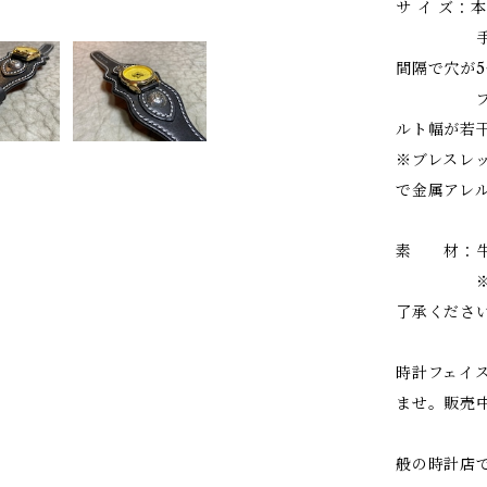
サ イ ズ：
手首周りの
間隔で穴が
ブレスレ
ルト幅が若干
※ブレスレ
で金属アレ
素 材：牛
※天然素
了承くださ
時計フェイ
ませ。販売
クォーツ
般の時計店