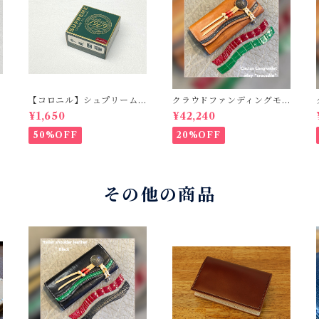
【コロニル】シュプリーム
クラウドファンディングモ
クリームDX バーガンディ
デル！Cactus・カクタス
¥1,650
¥42,240
ロングウォレット（CWBL-
03）インレイ・クロコダイ
50%OFF
20%OFF
ル × イタリアンショルダー
レザー コンチョウォレッ
ト バイカーウォレット
その他の商品