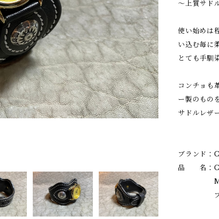
～上質サド
使い始めは
い込む毎に
とても手馴
コンチョも
ー製のもの
サドルレザー
ブランド：Ca
品 名：CBW
Men'
ブラック