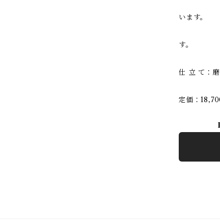
ムーブメ
います。
※新しい
す。
仕 立 て：
定価：18,7