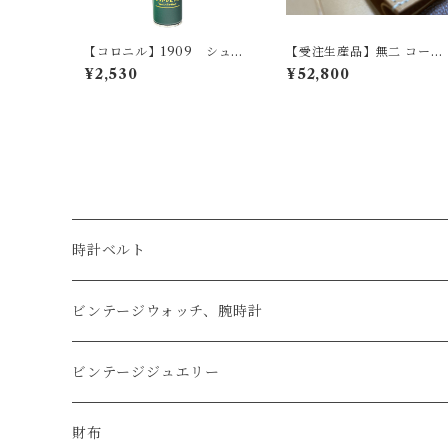
【コロニル】1909 シュプ
【受注生産品】無二 コード
リーム ワックス スプレ
バン名刺入れ オイルコー
¥2,530
¥52,800
ー
ドバン・ナチュラル×ベージ
ュ
時計ベルト
アップルウォッチベルト
ビンテージウォッチ、腕時計
コードバン
オメガ / OMEGA
ビンテージジュエリー
クロコダイル
ユリスナルダン / ULYSSE NARDIN
カルティエ / Cartier
財布