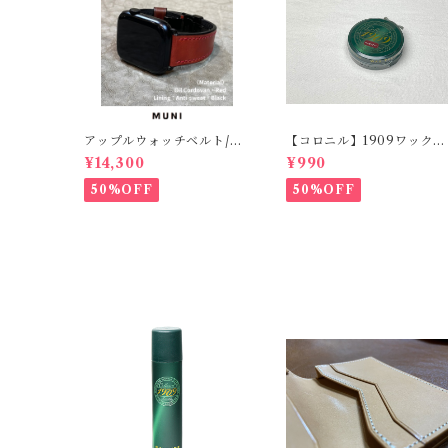
アップルウォッチベルト/オ
【コロニル】1909ワックス
イルコードバン・レッド・
ポリッシュ バーガンディ
¥14,300
¥990
フラット（For 42/44/45/4
（革靴用）
9mm）時計バンド
50%OFF
50%OFF