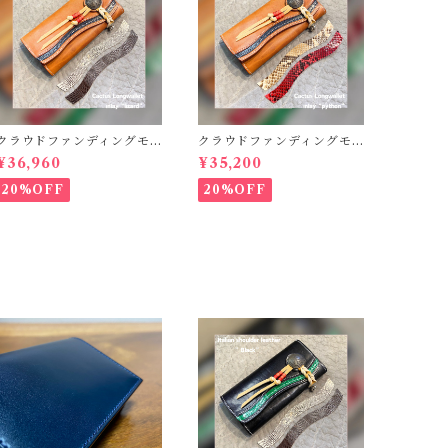
クラウドファンディングモ
クラウドファンディングモ
デル！Cactus・カクタス
デル！Cactus・カクタス
¥36,960
¥35,200
ロングウォレット（CWBL-
ロングウォレット（CWBL-
03）インレイ・リザード ×
03）インレイ・パイソン ×
20%OFF
20%OFF
イタリアンショルダーレザ
イタリアンショルダーレザ
ー コンチョウォレット
ー コンチョウォレット
バイカーウォレット
バイカーウォレット