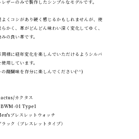
ルレザーのみで製作したシンプルなモデルです。
程よくコシがあり硬く感じるかもしれませんが、使
柔らかく、革がどんどん味わい深く変化してゆく、
染みの良い革です。
革同様に経年変化を楽しんでいただけるようシルバ
を使用しています。
の醍醐味を存分に楽しんでください(^^)
ctus/カクタス
M-01 Type1
sブレスレットウォッチ
（ブレスレットタイプ）