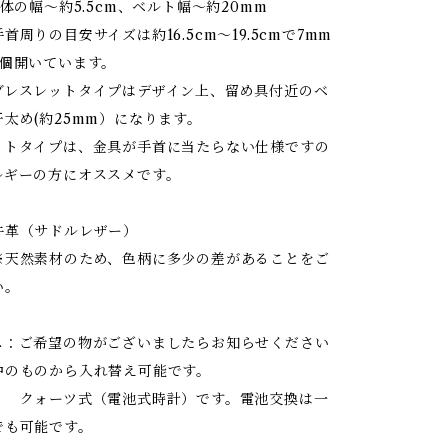
本体の幅～約5.5cm、ベルト幅～約20mm
目安サイズは約16.5cm～19.5cmで7mm
5個開いています。
ットタイプはデザイン上、留め具付近のベ
太め(約25mm）になります。
ットタイプは、金具が手首に当たらない仕様ですの
ルギーの方にオススメです。
革（サドルレザー）
材のため、色柄に多少の差があることをご
い。
ス：ご希望の物がございましたらお知らせください
中のものから入れ替え可能です。
式（電池式時計）です。電池交換は一
でも可能です。