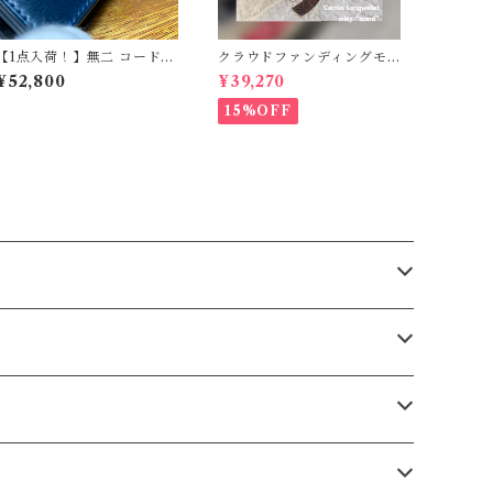
【1点入荷！】無二 コードバ
クラウドファンディングモ
ン名刺入れ オイルコードバ
デル！Cactus・カクタス
¥52,800
¥39,270
ン ネイビー×ブラック｜新喜
ロングウォレット（CWBL-
皮革製コードバン・栃木レ
03）インレイ・リザード ×
15%OFF
ザー使用
イタリアンショルダーレザ
ー コンチョウォレット
バイカーウォレット