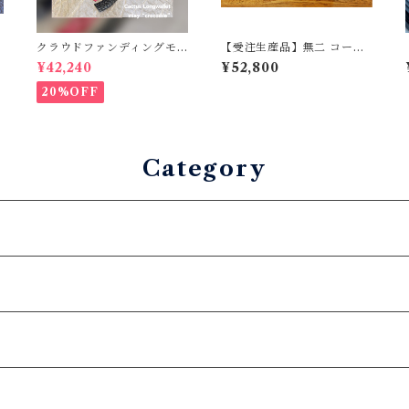
クラウドファンディングモ
【受注生産品】無二 コード
デル！Cactus・カクタス
バン名刺入れ コードバ
¥42,240
¥52,800
ロングウォレット（CWBL-
ン・顔料ダークブラウン×ベ
03）インレイ・クロコダイ
ージュ
20%OFF
ル × イタリアンショルダー
レザー コンチョウォレッ
ト バイカーウォレット
Category