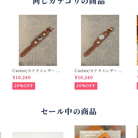
同じカテゴリの商品
Cactus/カクタスレザー ブ
Cactus/カクタスレザー ブ
レスウォッチType4 ブラウ
レスウォッチType4 ブラウ
¥10,240
¥10,240
ン（文字盤33mm/Mサイ
ン×ベージュ（文字盤33mm/
ズ）
Mサイズ）
20%OFF
20%OFF
セール中の商品