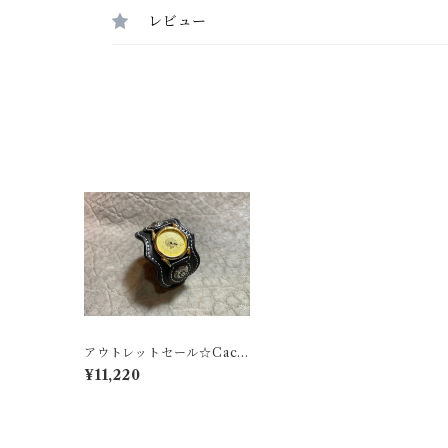
レビュー
アウトレットセール☆Cactu
sカクタス レザーウォッチ
¥11,220
Type1 ブラック（メンズサ
イズ）