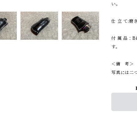
い。
仕 立 て:
付 属 品：
す。
＜備 考＞
写真には二