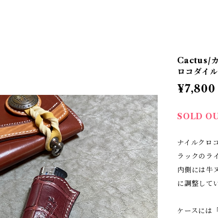
Cactu
ロコダイ
¥7,800
SOLD O
ナイルクロ
ラックのラ
内側には牛
に調整して
ケースには