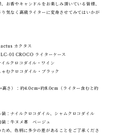
様、お香やキャンドルをお楽しみ頂いている皆様、
さり気なく高級ライターに変身させてみてはいかが
？
ctus カクタス
C-01 CROCO ライターケース
ロコダイル・ワイン
ロコダイル・ブラック
幅×高さ）：約4.0cm×約8.0cm（ライター含むと約
装：ナイルクロコダイル、シャムクロコダイル
ヌメ革 ベージュ
のため、色柄に多少の差があることをご了承くださ