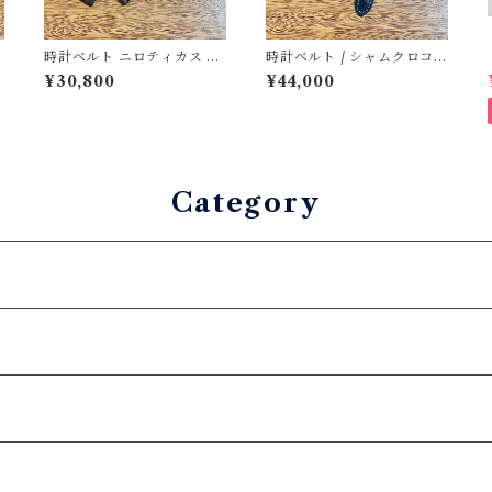
時計ベルト ニロティカス ダ
時計ベルト / シャムクロコダ
ークブラウン（マット）丸
イル・ネイビー竹腑・手縫
¥30,800
¥44,000
腑 18mm-16mm 【スタン
い 18mm-16mm ボンベ
ダード】フルフラット型
形状 腕時計バンド ハン
腕時計バンド
ドメイド 時計ベルト交
換 アンチスウェット裏
材 ステンレスDバックル
（プッシュ式バタフライバ
ックル）付き ワンタッチ
Category
バネ棒 クイックリリース
装備 カスタムも可 オメ
ガやタグホイヤーにも