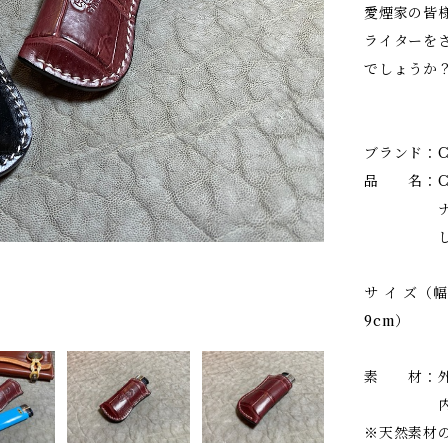
愛煙家の皆
ライターを
でしょうか
ブランド：Ca
品 名：CL
ナイルク
しゃむク
サ イ ズ（
9cm）
素 材：外
内装：牛
※天然素材