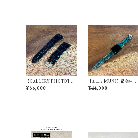
【GALLERY PHOTO】
【無二 / MUNI】最高峰ナ
【無二 / MUNI】最高級ク
イルクロコダイル仕立て A
¥66,000
¥44,000
ロコダイル（ニロティカ
ple Watch専用ストラッ
ス）仕立て 腕時計専用レザ
丸腑・グリーン（マッ
ーストラップ ヘリ返し / ダ
ト）・手縫い 遊革＆定革
ークブラウン・マット（ラ
仕様
グ幅20mm）