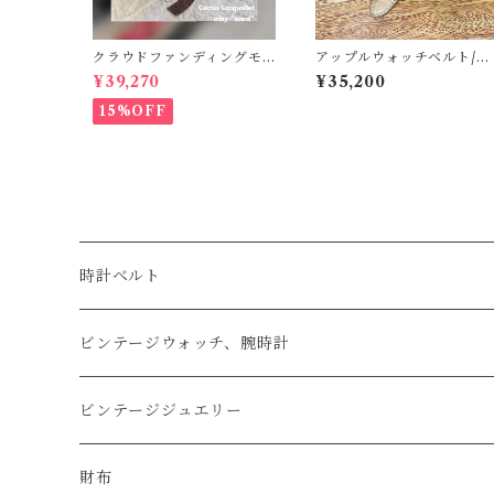
クラウドファンディングモ
アップルウォッチベルト/ク
デル！Cactus・カクタス
ロコダイル・竹腑・ベージ
¥39,270
¥35,200
ロングウォレット（CWBL-
ュ・フラット（For 42/44/
03）インレイ・リザード ×
45/46/49mm）遊革・定革
15%OFF
イタリアンショルダーレザ
カスタム
ー コンチョウォレット
バイカーウォレット
時計ベルト
アップルウォッチベルト
ビンテージウォッチ、腕時計
コードバン
オメガ / OMEGA
ビンテージジュエリー
クロコダイル
ユリスナルダン / ULYSSE NARDIN
カルティエ / Cartier
財布