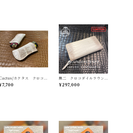
Cactus/カクタス クロコダ
無二 クロコダイルラウン
イルライターケース ヒマ
ドファスナー長財布 ヒマ
¥7,700
¥297,000
ラヤクロコ（ニロティカ
ラヤ・マット×牛革ブラック
ス）bigライター付き 100
＆金箔リザード使用 ニロ
円ライターケース 本革製
ティカス ナイルクロコダ
イル コバ磨き仕立て 金
運アップ財布 ハンドメイ
ド 外周は手縫い YKKエ
クセラファスナー使用 一
点モノ 壊れない革財布
金運爆上がり