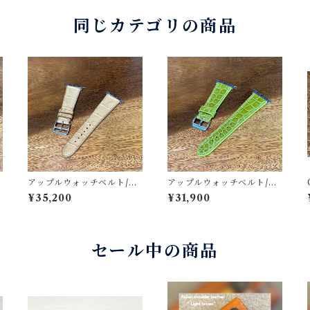
同じカテゴリの商品
アップルウォッチベルト/ク
アップルウォッチベルト/ク
p
ロコダイル・竹腑・ベージ
ロコダイル・丸腑・ライ
¥35,200
¥31,900
プ
ュ・フラット（For 42/44/
ム・フラット （For 42/44/
45/46/49mm）遊革・定革
45/46/49mm）裏材フラン
カスタム
ス製防水レザー 時計バン
ド
セール中の商品