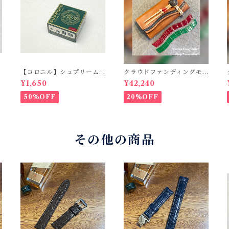
【コロニル】シュプリーム
クラウドファンディングモ
クリームDX バーガンディ
デル！Cactus・カクタス
¥1,650
¥42,240
ロングウォレット（CWBL-
03）インレイ・クロコダイ
50%OFF
20%OFF
ル × イタリアンショルダー
レザー コンチョウォレッ
ト バイカーウォレット
その他の商品