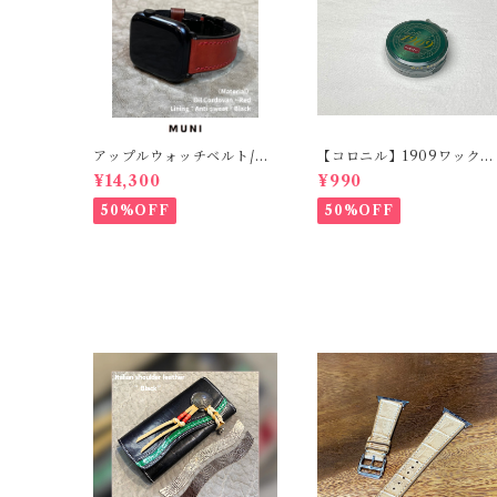
アップルウォッチベルト/オ
【コロニル】1909ワックス
イルコードバン・レッド・
ポリッシュ バーガンディ
¥14,300
¥990
フラット（For 42/44/45/4
（革靴用）
9mm）時計バンド
50%OFF
50%OFF