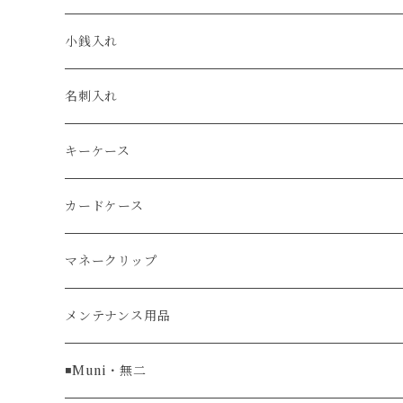
エコレザー
セイコー / SEIKO
コンパクト
小銭入れ
エレファント
ルミノックス / LUMINOX
長財布
名刺入れ
アリゲーター
エルメス / HERMES
キーケース
リザード
カードケース
ガルーシャ（エイ）
マネークリップ
牛革
メンテナンス用品
ラグ幅16mm
◾️Muni・無二