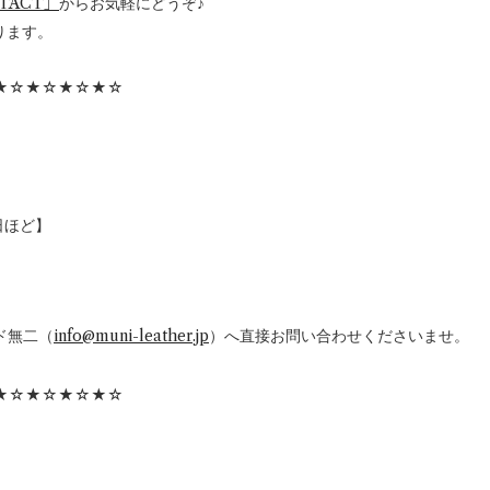
TACT」
からお気軽にどうぞ♪
ります。
★☆★☆★☆★☆
日ほど】
ド無二（
info@muni-leather.jp
）へ直接お問い合わせくださいませ。
★☆★☆★☆★☆