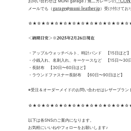
お問い合わせは MUNI garage / 無二ガレージの
「CON
メールでも（
garage@muni-leather.jp
）受け付けてお
☆★☆★☆★☆★☆★☆★☆★☆★☆★☆★☆★☆
＜納期目安＞※2025年2月26日現在
・アップルウォッチベルト、時計バンド 【15日ほど】
・小銭入れ、名刺入れ、キーケースなど 【15日〜30
・長財布 【30日〜60日ほど】
・ラウンドファスナー長財布 【60日〜90日ほど】
※受注＆オーダーメイドのお問い合わせはレザーブラン
☆★☆★☆★☆★☆★☆★☆★☆★☆★☆★☆★☆
以下は各SNSのご案内になります。
お気軽にいいねやフォローをお願いします♪